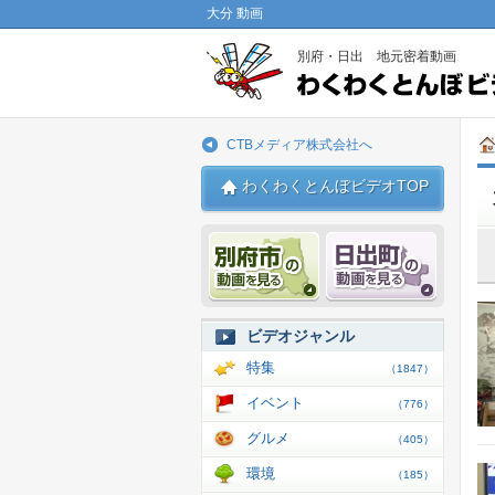
大分 動画
別府・日出 地元密着動画
CTBメディア株式会社へ
わくわくとんぼビデオTOP
別府市 動画
日出 動
ビデオジャンル
特集
（1847）
イベント
（776）
グルメ
（405）
環境
（185）