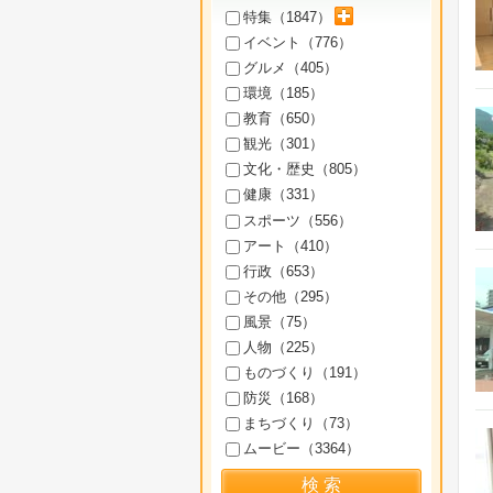
サブカテゴリを展開
特集（
1847
）
イベント（
776
）
グルメ（
405
）
環境（
185
）
教育（
650
）
観光（
301
）
文化・歴史（
805
）
健康（
331
）
スポーツ（
556
）
アート（
410
）
行政（
653
）
その他（
295
）
風景（
75
）
人物（
225
）
ものづくり（
191
）
防災（
168
）
まちづくり（
73
）
ムービー（
3364
）