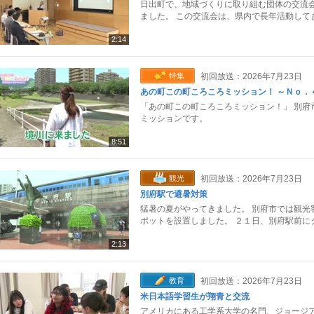
日出町で、地域づくりに取り組む団体の交流会
ました。 この交流会は、県内で長年活動して
2:14
特集
初回放送：2026年7月23日
あの町この町ころころミッション！ ～Ｎｏ．
「あの町この町ころころミッション！」 別府
ミッションです。
8:51
観光
初回放送：2026年7月23日
別府駅で避暑対策
猛暑の夏がやってきました。 別府市では観光
ポットを設置しました。 ２１日、別府駅前に
2:13
教育
初回放送：2026年7月23日
米日本語学習生が翔青と交流
アメリカにある工学系大学の名門、ジョージア