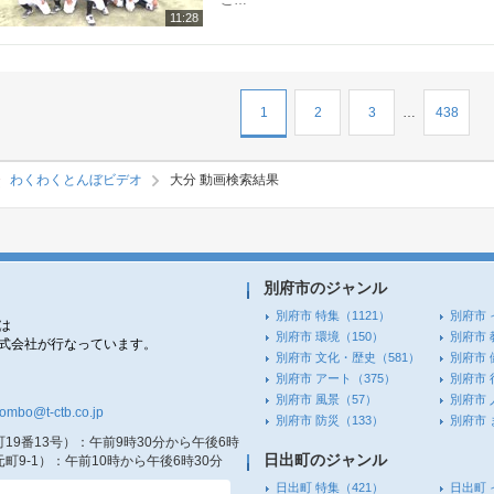
ご…
11:28
1
2
3
…
438
わくわくとんぼビデオ
大分 動画検索結果
別府市のジャンル
別府市 特集
（1121）
別府市 
は
別府市 環境
（150）
別府市 
株式会社が行なっています。
別府市 文化・歴史
（581）
別府市 
別府市 アート
（375）
別府市 
別府市 風景
（57）
別府市 
tombo@t-ctb.co.jp
別府市 防災
（133）
別府市
19番13号）
：午前9時30分から午後6時
日出町のジャンル
町9-1）
：午前10時から午後6時30分
日出町 特集
（421）
日出町 