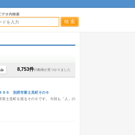
ビデオ内検索
公開中のみ
8,753件
の動画が見つかりました
４９６ 別府市富士見町その６
市富士見町を巡るその６です。 今回も「人」の