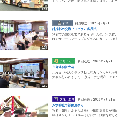
トップバスとは、開放感と眺望を確保するため
1:25
行政
初回放送：2026年7月21日
姉妹都市交流プログラム 結団式
別府市の姉妹都市であるイギリスのバース市と
れるサマースクールプログラムに参加する 高
2:03
まちづくり
初回放送：2026年7月21日
市老連福祉大会
これまで老人クラブ活動に尽力した人たちを表
大会が行われました。 別府市には現在、６８
2:31
文化・歴史
初回放送：2026年7月21日
八坂神社で祇園夏祭り
別府市朝見にある八坂神社で祇園夏祭りが開催
社は今から１３００年ほど前に、疫病を封じる