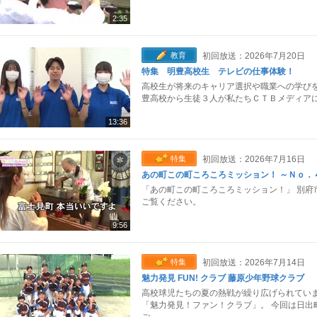
2:35
教育
初回放送：2026年7月20日
特集 明豊高校生 テレビの仕事体験！
高校生が将来のキャリア選択や職業への学びを
豊高校から生徒３人が私たちＣＴＢメディアに
13:36
特集
初回放送：2026年7月16日
あの町この町ころころミッション！ ～Ｎｏ．
「あの町この町ころころミッション！」 別府
ご覧ください。
9:56
特集
初回放送：2026年7月14日
魅力発見 FUN! クラブ 藤原少年野球クラブ
高校球児たちの夏の熱戦が繰り広げられていま
「魅力発見！ファン！クラブ」。 今回は日出