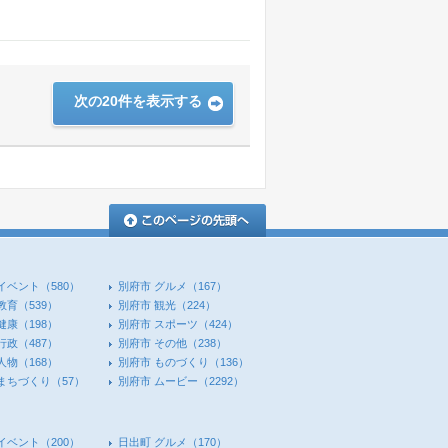
次の20件を表示する
このページの先頭へ
イベント
（580）
別府市 グルメ
（167）
教育
（539）
別府市 観光
（224）
健康
（198）
別府市 スポーツ
（424）
行政
（487）
別府市 その他
（238）
人物
（168）
別府市 ものづくり
（136）
 まちづくり
（57）
別府市 ムービー
（2292）
イベント
（200）
日出町 グルメ
（170）