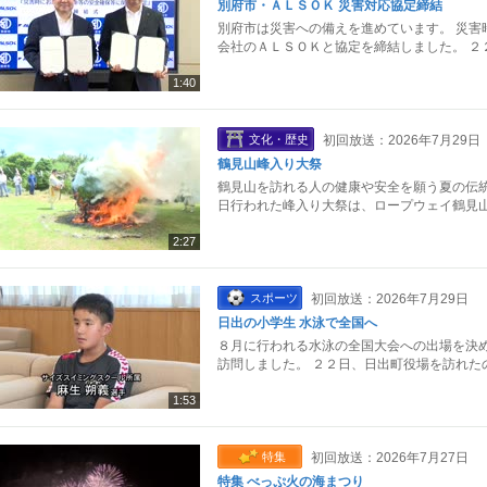
別府市・ＡＬＳＯＫ 災害対応協定締結
別府市は災害への備えを進めています。 災害
会社のＡＬＳＯＫと協定を締結しました。 ２
1:40
文化・歴史
初回放送：2026年7月29日
鶴見山峰入り大祭
鶴見山を訪れる人の健康や安全を願う夏の伝統
日行われた峰入り大祭は、ロープウェイ鶴見山
2:27
スポーツ
初回放送：2026年7月29日
日出の小学生 水泳で全国へ
８月に行われる水泳の全国大会への出場を決め
訪問しました。 ２２日、日出町役場を訪れた
1:53
特集
初回放送：2026年7月27日
特集 べっぷ火の海まつり