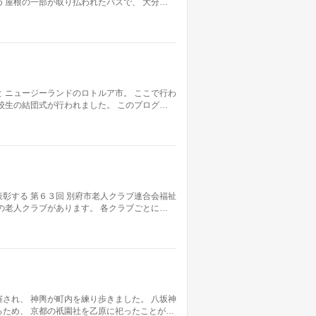
 屋根の一部が取り払われたバスで、 大分…
 ニュージーランドのロトルア市。 ここで行わ
校生の結団式が行われました。 このプログ…
彰する 第６３回 別府市老人クラブ連合会福祉
の老人クラブがあります。 各クラブごとに…
され、 神輿が町内を練り歩きました。 八坂神
ため、 京都の祇園社を乙原に祀ったことが…