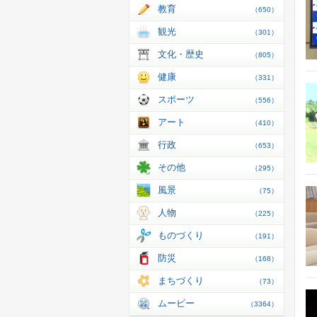
教育
（650）
観光
（301）
文化・歴史
（805）
健康
（331）
スポーツ
（556）
アート
（410）
行政
（653）
その他
（295）
風景
（75）
人物
（225）
ものづくり
（191）
防災
（168）
まちづくり
（73）
ムービー
（3364）