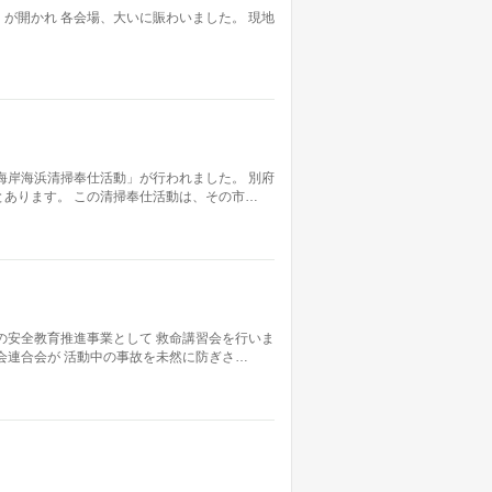
が開かれ 各会場、大いに賑わいました。 現地
海岸海浜清掃奉仕活動」が行われました。 別府
あります。 この清掃奉仕活動は、その市…
の安全教育推進事業として 救命講習会を行いま
会連合会が 活動中の事故を未然に防ぎさ…