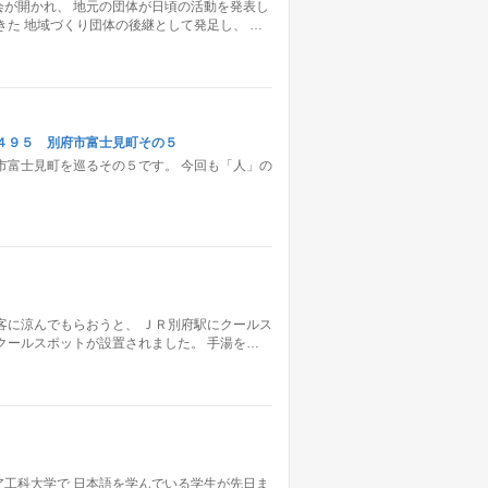
が開かれ、 地元の団体が日頃の活動を発表し
きた 地域づくり団体の後継として発足し、 …
４９５ 別府市富士見町その５
市富士見町を巡るその５です。 今回も「人」の
客に涼んでもらおうと、 ＪＲ別府駅にクールス
クールスポットが設置されました。 手湯を…
工科大学で 日本語を学んでいる学生が先日ま