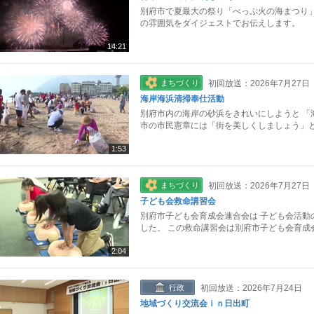
別府市で夏最大の祭り「べっぷ火の海まつり」
の雰囲気をダイジェストでお伝えします。
14:21
まちづくり
初回放送：2026年7月27日
海岸海浜清掃奉仕活動
別府市内の海岸の砂浜をきれいにしようと 「
市の市民憲章には「街を美しくしましょう」と
1:53
まちづくり
初回放送：2026年7月27日
子ども会救命講習会
別府市子ども会育成会連合会は 子ども会活動
した。 この救命講習会は別府市子ども会育成
2:04
行政
初回放送：2026年7月24日
地域づくり交流会ｉｎ日出町