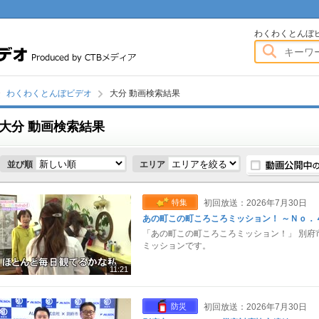
わくわくとんぼビデオ
わくわくとんぼ
わくわくとんぼビデオ
大分 動画検索結果
大分 動画検索結果
画
並び順
エリア
特集
初回放送：2026年7月30日
あの町この町ころころミッション！ ～Ｎｏ．
「あの町この町ころころミッション！」 別府
ミッションです。
11:21
防災
初回放送：2026年7月30日