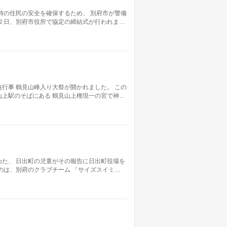
時の住民の安全を確保するため、 別府市が警備
２日、別府市役所で協定の締結式が行われま…
行事 鶴見山峰入り大祭が開かれました。 この
上駅のそばにある 鶴見山上権現一の宮で神…
た、 日出町の児童がその報告に日出町役場を
のは、別府のクラブチーム 「サイズスイミ…