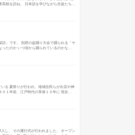
青高校を訪ね、 日本語を学びながら生徒たち…
探訪」です。 別府の盆踊り大会で踊られる「ヤ
なったのか いつ頃から踊られているのかな…
いる 夏祭りが行われ、地域住民らが出店や神
３０１年前、江戸時代の享保１０年に 現在…
入し、 その運行式が行われました。 オープン