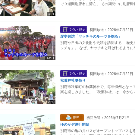
で９週間別府市に滞在。 その期間中に別府翔
3:01
文化・歴史
初回放送：2026年7月22日
歴史探訪「ヤッチキのルーツを探る」
別府や日出の文化財や史跡を訪問する 「歴史
ッチキ」。 なぜ、ヤッチキと呼ばれるように
13:11
文化・歴史
初回放送：2026年7月22日
秋葉神社夏祭り
別府市秋葉町の秋葉神社で、毎年恒例となって
楽を楽しみました。 「秋葉神社」は、今から
2:30
観光
初回放送：2026年7月21日
ゆのかぜ運行開始
別府市の亀の井バスがオープントップバスを導