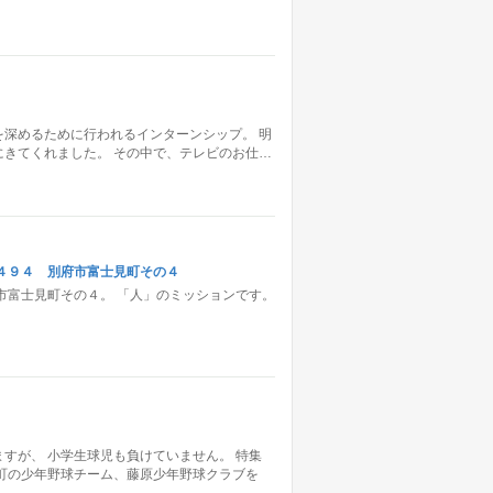
深めるために行われるインターンシップ。 明
きてくれました。 その中で、テレビのお仕…
４９４ 別府市富士見町その４
市富士見町その４。 「人」のミッションです。
すが、 小学生球児も負けていません。 特集
町の少年野球チーム、藤原少年野球クラブを