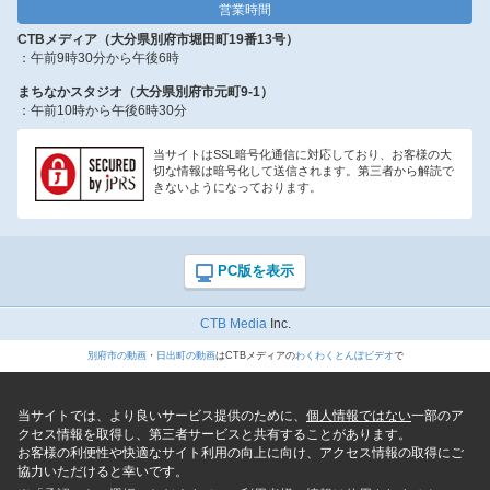
営業時間
CTBメディア（大分県別府市堀田町19番13号）
：午前9時30分から午後6時
まちなかスタジオ（大分県別府市元町9-1）
：午前10時から午後6時30分
当サイトはSSL暗号化通信に対応しており、お客様の大
切な情報は暗号化して送信されます。第三者から解読で
きないようになっております。
CTB Media
Inc.
別府市の動画
・
日出町の動画
はCTBメディアの
わくわくとんぼビデオ
で
当サイトでは、より良いサービス提供のために、
個人情報ではない
一部のア
クセス情報を取得し、第三者サービスと共有することがあります。
お客様の利便性や快適なサイト利用の向上に向け、アクセス情報の取得にご
協力いただけると幸いです。