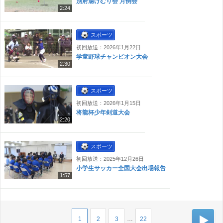
別府湯けむり会 月例会
2:24
スポーツ
初回放送：2026年1月22日
学童野球チャンピオン大会
2:30
スポーツ
初回放送：2026年1月15日
将龍杯少年剣道大会
2:20
スポーツ
初回放送：2025年12月26日
小学生サッカー全国大会出場報告
1:57
次
1
2
3
…
22