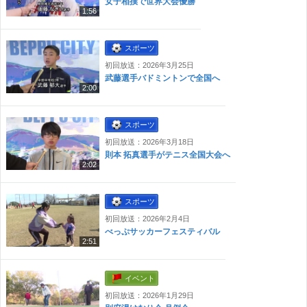
女子相撲で世界大会優勝
1:56
スポーツ
初回放送：2026年3月25日
武藤選手バドミントンで全国へ
2:00
スポーツ
初回放送：2026年3月18日
則本 拓真選手がテニス全国大会へ
2:02
スポーツ
初回放送：2026年2月4日
べっぷサッカーフェスティバル
2:51
イベント
初回放送：2026年1月29日