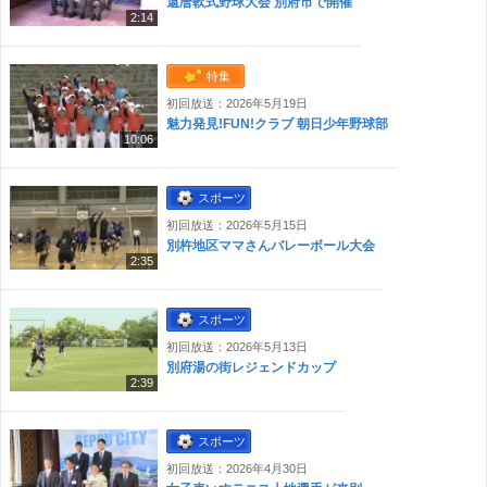
還暦軟式野球大会 別府市で開催
2:14
特集
初回放送：2026年5月19日
魅力発見!FUN!クラブ 朝日少年野球部
10:06
スポーツ
初回放送：2026年5月15日
別杵地区ママさんバレーボール大会
2:35
スポーツ
初回放送：2026年5月13日
別府湯の街レジェンドカップ
2:39
スポーツ
初回放送：2026年4月30日