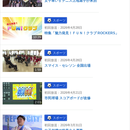
女子車いすテニス上地選手が来別
2:10
スポーツ
初回放送：2026年4月28日
特集「魅力発見！ＦＵＮ！クラブ ROCKERS」
10:29
スポーツ
初回放送：2026年4月28日
スマイス・セレソン 全国出場
1:59
スポーツ
初回放送：2026年4月21日
市民球場 スコアボードが改修
2:03
スポーツ
初回放送：2026年3月31日