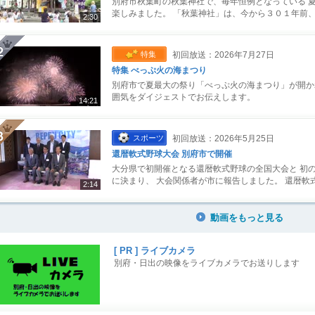
別府市秋葉町の秋葉神社で、毎年恒例となっている 
楽しみました。 「秋葉神社」は、今から３０１年前、
2:30
特集
初回放送：2026年7月27日
特集 べっぷ火の海まつり
別府市で夏最大の祭り「べっぷ火の海まつり」が開か
囲気をダイジェストでお伝えします。
14:21
スポーツ
初回放送：2026年5月25日
還暦軟式野球大会 別府市で開催
大分県で初開催となる還暦軟式野球の全国大会と 初
に決まり、 大会関係者が市に報告しました。 還暦軟
2:14
動画をもっと見る
[ PR ] ライブカメラ
別府・日出の映像をライブカメラでお送りします