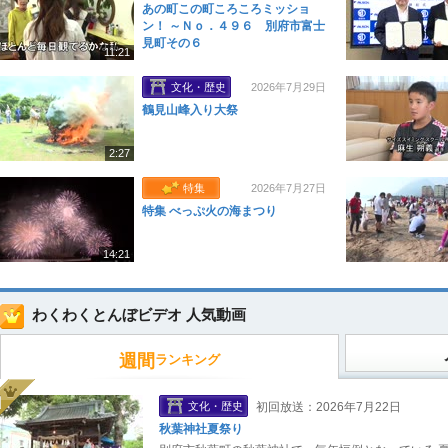
あの町この町ころころミッショ
ン！ ～Ｎｏ．４９６ 別府市富士
見町その６
11:21
文化・歴史
2026年7月29日
鶴見山峰入り大祭
2:27
特集
2026年7月27日
特集 べっぷ火の海まつり
14:21
わくわくとんぼビデオ 人気動画
週間
ランキング
文化・歴史
初回放送：2026年7月22日
秋葉神社夏祭り