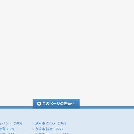
このページの先頭へ
イベント
（580）
別府市 グルメ
（167）
教育
（539）
別府市 観光
（224）