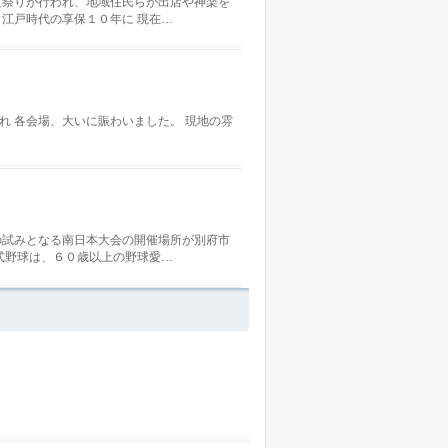
夏祭りが行われ、地域住民らが出店や神楽を
江戸時代の享保１０年に 現在…
れ 各会場、大いに賑わいました。 現地の雰
の試みとなる南日本大会の開催場所が別府市
式野球は、６０歳以上の野球愛…