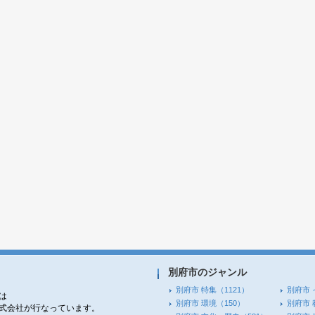
別府市のジャンル
別府市 特集
（1121）
別府市 
は
別府市 環境
（150）
別府市 
株式会社が行なっています。