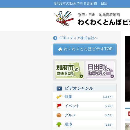
8753本の動画で見る別府市・日出
別府・日出 地元密着動画
CTBメディア株式会社へ
わくわくとんぼビデオTOP
別府市 動画
日出 動
ビデオジャンル
特集
（1847）
イベント
（776）
グルメ
（405）
環境
（185）