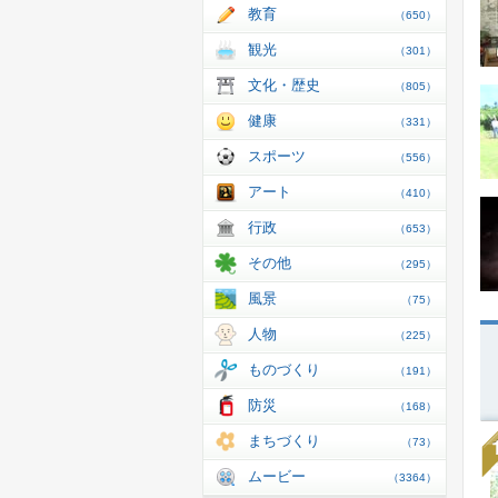
教育
（650）
観光
（301）
文化・歴史
（805）
健康
（331）
スポーツ
（556）
アート
（410）
行政
（653）
その他
（295）
風景
（75）
人物
（225）
ものづくり
（191）
防災
（168）
まちづくり
（73）
ムービー
（3364）