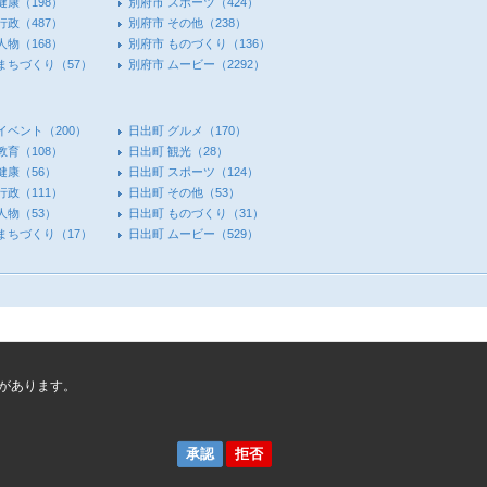
健康
（198）
別府市 スポーツ
（424）
行政
（487）
別府市 その他
（238）
人物
（168）
別府市 ものづくり
（136）
 まちづくり
（57）
別府市 ムービー
（2292）
イベント
（200）
日出町 グルメ
（170）
教育
（108）
日出町 観光
（28）
健康
（56）
日出町 スポーツ
（124）
行政
（111）
日出町 その他
（53）
人物
（53）
日出町 ものづくり
（31）
 まちづくり
（17）
日出町 ムービー
（529）
があります。