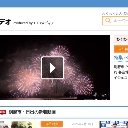
わくわくとんぼビデオ
わくわくとんぼ
わくわ
特
特集 
画
別府市で
れ 各会
イジェス
別府市・日出の新着動画
特集
2026年7月30日