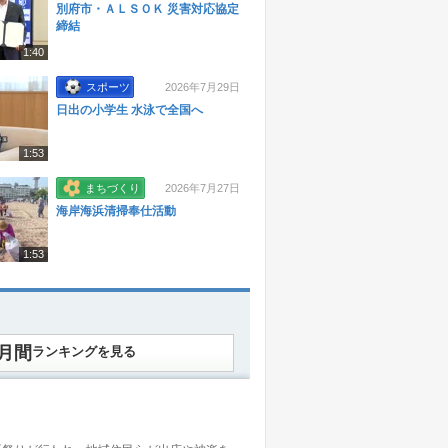
別府市・ＡＬＳＯＫ 災害対応協定
締結
1:40
スポーツ
2026年7月29日
日出の小学生 水泳で全国へ
1:53
まちづくり
2026年7月27日
海岸海浜清掃奉仕活動
1:53
月間
ランキング