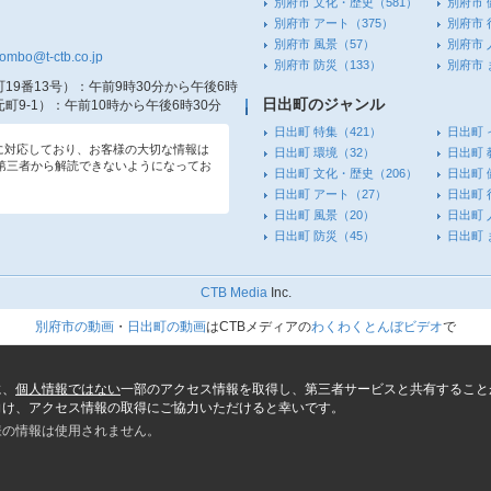
別府市 文化・歴史
（581）
別府市 
別府市 アート
（375）
別府市 
別府市 風景
（57）
別府市 
tombo@t-ctb.co.jp
別府市 防災
（133）
別府市
19番13号）
：午前9時30分から午後6時
日出町のジャンル
町9-1）
：午前10時から午後6時30分
日出町 特集
（421）
日出町 
信に対応しており、お客様の大切な情報は
日出町 環境
（32）
日出町 
第三者から解読できないようになってお
日出町 文化・歴史
（206）
日出町 
日出町 アート
（27）
日出町 
日出町 風景
（20）
日出町 
日出町 防災
（45）
日出町
CTB Media
Inc.
別府市の動画
・
日出町の動画
はCTBメディアの
わくわくとんぼビデオ
で
に、
個人情報ではない
一部のアクセス情報を取得し、第三者サービスと共有すること
向け、アクセス情報の取得にご協力いただけると幸いです。
様の情報は使用されません。