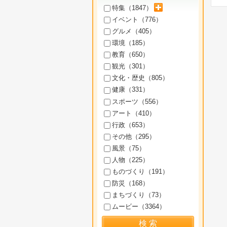
サブカテゴリを展開
特集（
1847
）
イベント（
776
）
グルメ（
405
）
環境（
185
）
教育（
650
）
観光（
301
）
文化・歴史（
805
）
健康（
331
）
スポーツ（
556
）
アート（
410
）
行政（
653
）
その他（
295
）
風景（
75
）
人物（
225
）
ものづくり（
191
）
防災（
168
）
まちづくり（
73
）
ムービー（
3364
）