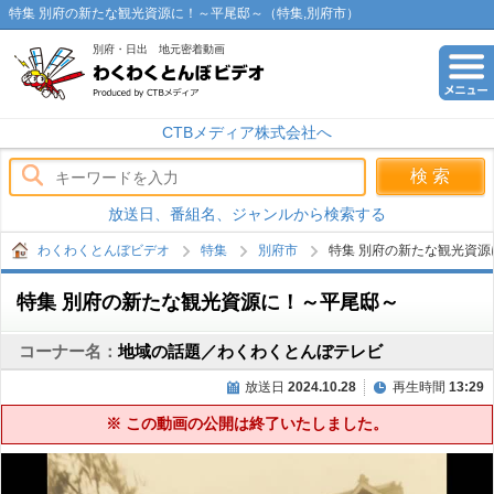
特集 別府の新たな観光資源に！～平尾邸～（特集,別府市）
別府・日出 地元密着動画
わくわくとんぼビデオ
CTBメディア株式会社へ
放送日、番組名、ジャンルから検索する
わくわくとんぼビデオ
特集
別府市
特集 別府の新たな観光資
特集 別府の新たな観光資源に！～平尾邸～
コーナー名：
地域の話題／わくわくとんぼテレビ
放送日
2024.10.28
再生時間
13:29
※ この動画の公開は終了いたしました。