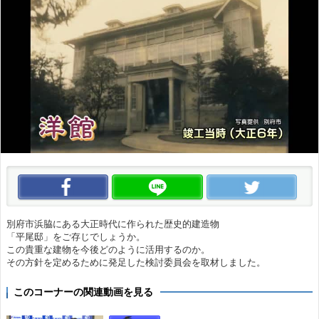
この動画をいいね！
この動画をLINEで送る
この
別府市浜脇にある大正時代に作られた歴史的建造物
「平尾邸」をご存じでしょうか。
この貴重な建物を今後どのように活用するのか。
その方針を定めるために発足した検討委員会を取材しました。
このコーナーの関連動画を見る