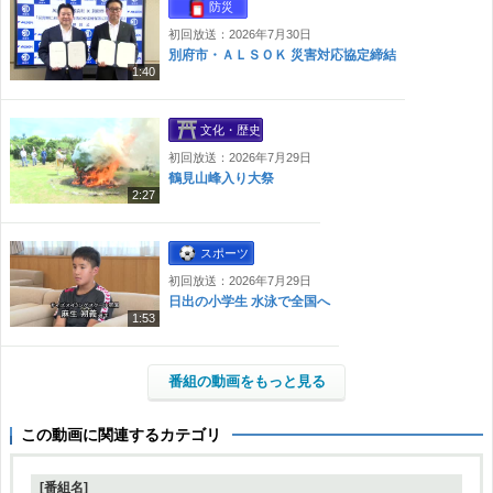
防災
初回放送：2026年7月30日
別府市・ＡＬＳＯＫ 災害対応協定締結
1:40
文化・歴史
初回放送：2026年7月29日
鶴見山峰入り大祭
2:27
スポーツ
初回放送：2026年7月29日
日出の小学生 水泳で全国へ
1:53
番組の動画をもっと見る
この動画に関連するカテゴリ
[番組名]