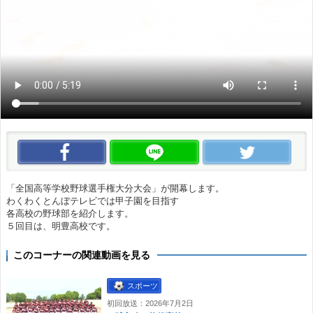
この動画をいいね！
この動画をLINEで送る
この
「全国高等学校野球選手権大分大会」が開幕します。
わくわくとんぼテレビでは甲子園を目指す
各高校の野球部を紹介します。
５回目は、明豊高校です。
このコーナーの関連動画を見る
スポーツ
初回放送：2026年7月2日