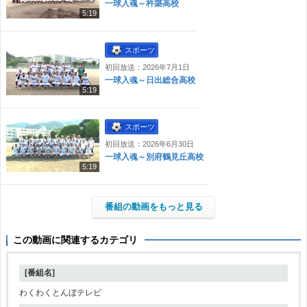
一球入魂～杵築高校
5:19
スポーツ
初回放送：2026年7月1日
一球入魂～日出総合高校
5:19
スポーツ
初回放送：2026年6月30日
一球入魂～別府鶴見丘高校
5:19
番組の動画をもっと見る
この動画に関連するカテゴリ
[番組名]
わくわくとんぼテレビ