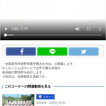
この動画をいいね！
この動画をLINEで送る
この
「全国高等学校野球選手権大分大会」が開幕します。
わくわくとんぼテレビでは甲子園を目指す
各高校の野球部を紹介します。
２回目は、別府鶴見丘高校です。
このコーナーの関連動画を見る
スポーツ
初回放送：2026年7月3日