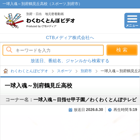
一球入魂～別府鶴見丘高校（スポーツ,別府市）
別府・日出 地元密着動画
わくわくとんぼビデオ
CTBメディア株式会社へ
放送日、番組名、ジャンルから検索する
わくわくとんぼビデオ
スポーツ
別府市
一球入魂～別府鶴見丘
一球入魂～別府鶴見丘高校
コーナー名：
一球入魂～目指せ甲子園／わくわくとんぼテレビ
放送日
2026.6.30
再生時間
5:19