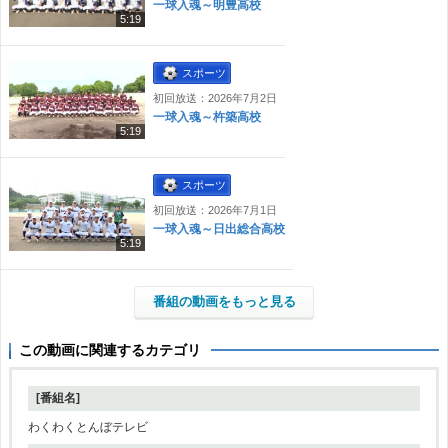
一球入魂～明豊高校
5:19
スポーツ
初回放送：2026年7月2日
一球入魂～杵築高校
5:19
スポーツ
初回放送：2026年7月1日
一球入魂～日出総合高校
5:19
番組の動画をもっと見る
この動画に関連するカテゴリ
[番組名]
わくわくとんぼテレビ