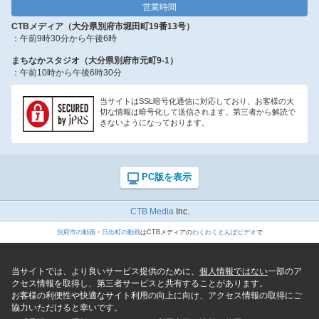
営業時間
CTBメディア（大分県別府市堀田町19番13号）
：午前9時30分から午後6時
まちなかスタジオ（大分県別府市元町9-1）
：午前10時から午後6時30分
当サイトはSSL暗号化通信に対応しており、お客様の大
切な情報は暗号化して送信されます。第三者から解読で
きないようになっております。
CTB Media
Inc.
別府市の動画
・
日出町の動画
はCTBメディアの
わくわくとんぼビデオ
で
当サイトでは、より良いサービス提供のために、
個人情報ではない
一部のア
クセス情報を取得し、第三者サービスと共有することがあります。
お客様の利便性や快適なサイト利用の向上に向け、アクセス情報の取得にご
協力いただけると幸いです。