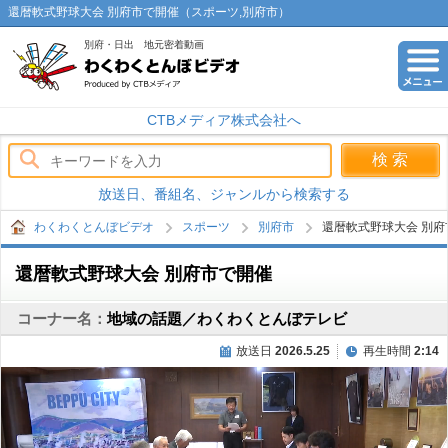
還暦軟式野球大会 別府市で開催（スポーツ,別府市）
別府・日出 地元密着動画
わくわくとんぼビデオ
CTBメディア株式会社へ
放送日、番組名、ジャンルから検索する
わくわくとんぼビデオ
スポーツ
別府市
還暦軟式野球大会 別府
還暦軟式野球大会 別府市で開催
コーナー名：
地域の話題／わくわくとんぼテレビ
放送日
2026.5.25
再生時間
2:14