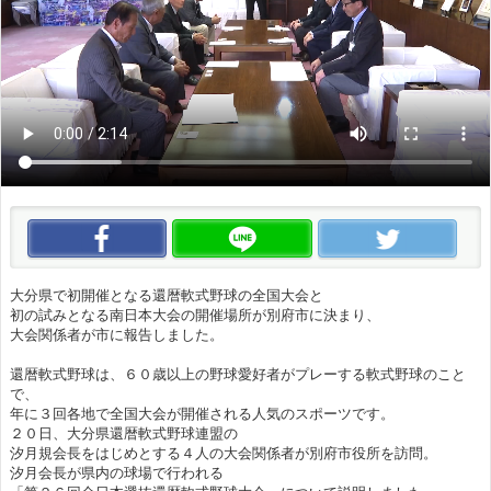
この動画をいいね！
この動画をLINEで送る
この
大分県で初開催となる還暦軟式野球の全国大会と
初の試みとなる南日本大会の開催場所が別府市に決まり、
大会関係者が市に報告しました。
還暦軟式野球は、６０歳以上の野球愛好者がプレーする軟式野球のこと
で、
年に３回各地で全国大会が開催される人気のスポーツです。
２０日、大分県還暦軟式野球連盟の
汐月規会長をはじめとする４人の大会関係者が別府市役所を訪問。
汐月会長が県内の球場で行われる