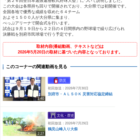
「第２６回全日本選抜還暦軟式野球大会」について説明しました。
この大会は各県持ち回りで開催されており、大分県では初開催です。
全国各地で優秀な成績を収めた６４チーム
およそ１５００人が大分県に集まり、
べっぷアリーナで開会式を行います。
試合は９月１９日から２２日の４日間県内の野球場で繰り広げられ
決勝戦を別府市民球場で行う予定です。
取材内容(番組動画、テキストなど)は
2026年5月20日の取材に基づいた内容となっております。
このコーナーの関連動画を見る
防災
初回放送：2026年7月30日
別府市・ＡＬＳＯＫ 災害対応協定締結
1:40
文化・歴史
初回放送：2026年7月29日
鶴見山峰入り大祭
2:27