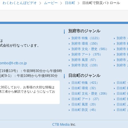
わくわくとんぼビデオ
ムービー
日出町
日出町で防災パトロール
別府市のジャンル
別府市 特集
（1121）
別府市 
は
別府市 環境
（150）
別府市 
株式会社が行なっています。
別府市 文化・歴史
（581）
別府市 
別府市 アート
（375）
別府市 
別府市 風景
（57）
別府市 
tombo@t-ctb.co.jp
別府市 防災
（133）
別府市
19番13号）
：午前9時30分から午後6時
日出町のジャンル
町9-1）
：午前10時から午後6時30分
日出町 特集
（421）
日出町 
信に対応しており、お客様の大切な情報は
日出町 環境
（32）
日出町 
第三者から解読できないようになってお
日出町 文化・歴史
（206）
日出町 
日出町 アート
（27）
日出町 
日出町 風景
（20）
日出町 
日出町 防災
（45）
日出町
CTB Media
Inc.