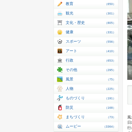
教育
（650）
観光
（301）
文化・歴史
（805）
健康
（331）
スポーツ
（556）
アート
（410）
行政
（653）
その他
（295）
風景
（75）
人物
（225）
ものづくり
（191）
防災
（168）
まちづくり
風
（73）
日
ムービー
（3364）
行