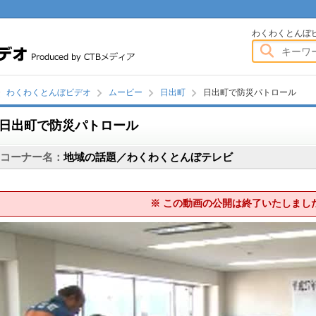
わくわくとんぼビデオ
わくわくとんぼ
わくわくとんぼビデオ
ムービー
日出町
日出町で防災パトロール
日出町で防災パトロール
画
コーナー名：
地域の話題／わくわくとんぼテレビ
※ この動画の公開は終了いたしまし