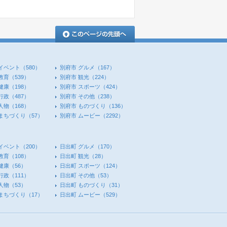
このページの先頭へ
イベント
（580）
別府市 グルメ
（167）
教育
（539）
別府市 観光
（224）
健康
（198）
別府市 スポーツ
（424）
行政
（487）
別府市 その他
（238）
人物
（168）
別府市 ものづくり
（136）
 まちづくり
（57）
別府市 ムービー
（2292）
イベント
（200）
日出町 グルメ
（170）
教育
（108）
日出町 観光
（28）
健康
（56）
日出町 スポーツ
（124）
行政
（111）
日出町 その他
（53）
人物
（53）
日出町 ものづくり
（31）
 まちづくり
（17）
日出町 ムービー
（529）