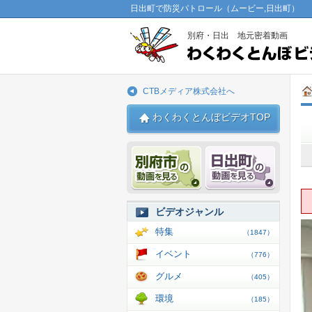
日出町で防災パトロール（ムービー,日出町）
別府・日出 地元密着動画
CTBメディア株式会社へ
わくわくとんぼビデオTOP
別府市 動画
日出 動
ビデオジャンル
特集
（1847）
イベント
（776）
グルメ
（405）
環境
（185）