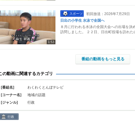
スポーツ
初回放送：2026年7月29日
日出の小学生 水泳で全国へ
８月に行われる水泳の全国大会への出場を決め
訪問しました。 ２２日、日出町役場を訪れた
1:53
番組の動画をもっと見る
この動画に関連するカテゴリ
[番組名]
わくわくとんぼテレビ
[コーナー名]
地域の話題
[ジャンル]
行政
行政