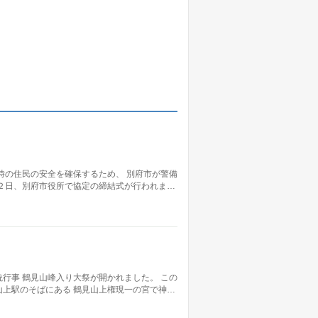
時の住民の安全を確保するため、 別府市が警備
２日、別府市役所で協定の締結式が行われま…
行事 鶴見山峰入り大祭が開かれました。 この
上駅のそばにある 鶴見山上権現一の宮で神…