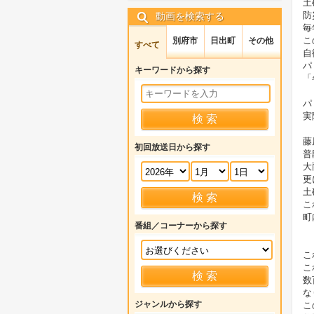
土
防
動画を検索する
毎
こ
別府市
日出町
その他
すべて
自
パ
キーワードから探す
「
パ
実
藤
初回放送日から探す
普
大
更
土
こ
町
番組／コーナーから探す
こ
こ
数
な
ジャンルから探す
こ