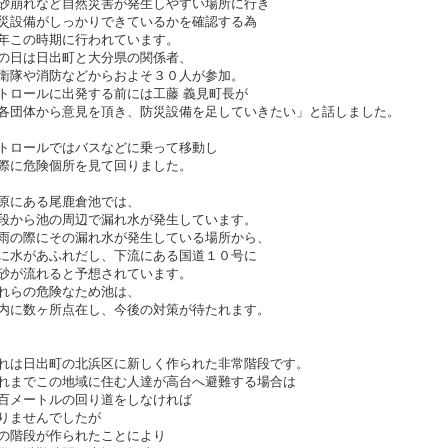
砂崩れなど自然災害が発生しやすい場所に行き
災設備がしっかりできているかを確認する為
年この時期に行われています。
の日は日出町と大分県の関係者、
衛隊や消防などからおよそ３０人が参加。
トロールに出発する前には工藤 義見町長が
各団体から意見を頂き、防災設備を足していきたい」と話しました。
トロールではバスなどに乗って移動し
際に危険個所を見て回りました。
原にある尾鹿倉池では、
段から池の周辺で漏れ水が発生しています。
雨の際にその漏れ水が発生している場所から、
に水があふれだし、下流にある国道１０号に
砂が流れると予想されています。
れらの危険なため池は、
内に数ヶ所点在し、今後の対策が待たれます。
れは日出町の北浜区に新しく作られた非常階段です。
れまでこの地域に住む人達が高台へ避難する場合は
百メートルの回り道をしなければ
りませんでしたが
の階段が作られたことにより