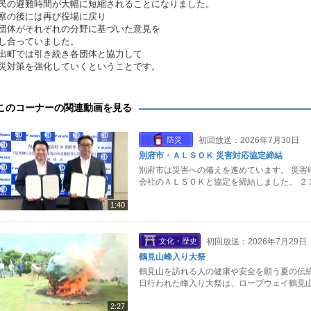
民の避難時間が大幅に短縮されることになりました。
察の後には再び役場に戻り
団体がそれぞれの分野に基づいた意見を
し合っていました。
出町では引き続き各団体と協力して
災対策を強化していくということです。
このコーナーの関連動画を見る
防災
初回放送：2026年7月30日
別府市・ＡＬＳＯＫ 災害対応協定締結
別府市は災害への備えを進めています。 災害
会社のＡＬＳＯＫと協定を締結しました。 ２
1:40
文化・歴史
初回放送：2026年7月29日
鶴見山峰入り大祭
鶴見山を訪れる人の健康や安全を願う夏の伝統
日行われた峰入り大祭は、ロープウェイ鶴見山
2:27