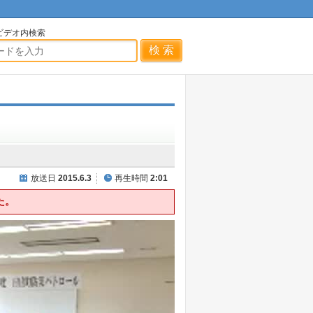
ビデオ内検索
放送日
2015.6.3
再生時間
2:01
た。