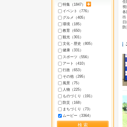
住
サブカテゴリを展開
特集（
1847
）
視
イベント（
776
）
各
出
グルメ（
405
）
日
環境（
185
）
防
教育（
650
）
観光（
301
）
文化・歴史（
805
）
健康（
331
）
スポーツ（
556
）
アート（
410
）
行政（
653
）
その他（
295
）
風景（
75
）
人物（
225
）
ものづくり（
191
）
防災（
168
）
まちづくり（
73
）
ムービー（
3364
）