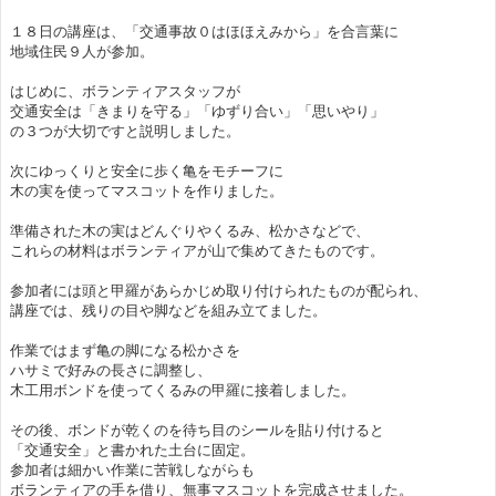
１８日の講座は、「交通事故０はほほえみから」を合言葉に
地域住民９人が参加。
はじめに、ボランティアスタッフが
交通安全は「きまりを守る」「ゆずり合い」「思いやり」
の３つが大切ですと説明しました。
次にゆっくりと安全に歩く亀をモチーフに
木の実を使ってマスコットを作りました。
準備された木の実はどんぐりやくるみ、松かさなどで、
これらの材料はボランティアが山で集めてきたものです。
参加者には頭と甲羅があらかじめ取り付けられたものが配られ、
講座では、残りの目や脚などを組み立てました。
作業ではまず亀の脚になる松かさを
ハサミで好みの長さに調整し、
木工用ボンドを使ってくるみの甲羅に接着しました。
その後、ボンドが乾くのを待ち目のシールを貼り付けると
「交通安全」と書かれた土台に固定。
参加者は細かい作業に苦戦しながらも
ボランティアの手を借り、無事マスコットを完成させました。