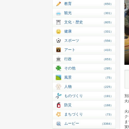
教育
（650）
観光
（301）
文化・歴史
（805）
健康
（331）
スポーツ
（556）
アート
（410）
行政
（653）
その他
（295）
風景
（75）
人物
（225）
ものづくり
別
（191）
火
防災
（168）
火
まちづくり
（73）
ク
ま
ムービー
（3364）
実