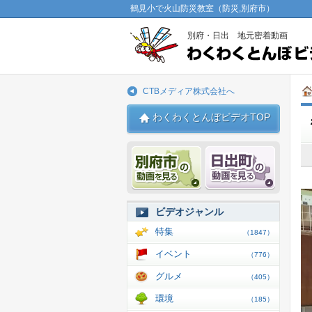
鶴見小で火山防災教室（防災,別府市）
別府・日出 地元密着動画
CTBメディア株式会社へ
わくわくとんぼビデオTOP
別府市 動画
日出 動
ビデオジャンル
特集
（1847）
イベント
（776）
グルメ
（405）
環境
（185）