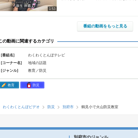
1:53
番組の動画をもっと見る
この動画に関連するカテゴリ
[番組名]
わくわくとんぼテレビ
[コーナー名]
地域の話題
[ジャンル]
教育／防災
教育
防災
わくわくとんぼビデオ
防災
別府市
鶴見小で火山防災教室
別府市のジャンル