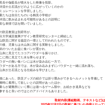
見岳や伽藍岳が噴火をした映像を投影。
砕流や土石流がどのように広がっていくのかの
ミュレーションを学習しました。
童たちは自分たちのいる鶴見小学校が
砕流に飲み込まれる可能性があるとの説明に
安な表情で話を聞いていました。
の防災教室は別府市が、
分大学減災復興デザイン教育研究センターと締結した
山防災に関する協定の一環として行われたものです。
の後、児童らは火山灰に関する実験をしました。
斜のついたお盆に食パンが置かれ、
山灰に見立てたココアパウダーを振りかけ、
こに雨に見立てた水を降らせます。
ウダーの無い食パンには水が染み込む一方で、
ウダーがある方では、水が染み込みまずにパウダーと一緒に流れ落ち、
山灰が土石流となる仕組みを学びました。
後にあった、防災グッズの紹介では折り畳みができるヘルメットを常備して
難時に着用して欲しいとの説明があったほか、
童らが避難所にいく際には遊べるゲーム類や、お絵かき道具などを
参すると良いのではとのアドバイスもありました。
取材内容(番組動画、テキストなど)
2025年12月2日の取材に基づいた内容となっ