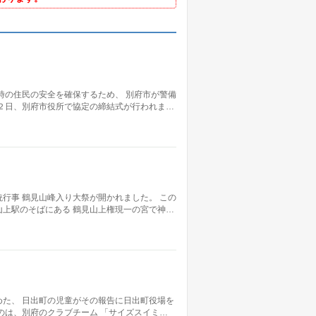
時の住民の安全を確保するため、 別府市が警備
２日、別府市役所で協定の締結式が行われま…
行事 鶴見山峰入り大祭が開かれました。 この
上駅のそばにある 鶴見山上権現一の宮で神…
た、 日出町の児童がその報告に日出町役場を
のは、別府のクラブチーム 「サイズスイミ…