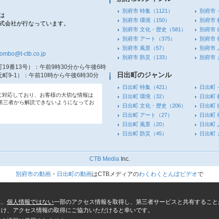
別府市 特集
（1121）
別府市 
は
別府市 環境
（150）
別府市 
株式会社が行なっています。
別府市 文化・歴史
（581）
別府市 
別府市 アート
（375）
別府市 
別府市 風景
（57）
別府市 
tombo@t-ctb.co.jp
別府市 防災
（133）
別府市
19番13号）
：午前9時30分から午後6時
日出町のジャンル
町9-1）
：午前10時から午後6時30分
日出町 特集
（421）
日出町 
信に対応しており、お客様の大切な情報は
日出町 環境
（32）
日出町 
第三者から解読できないようになってお
日出町 文化・歴史
（206）
日出町 
日出町 アート
（27）
日出町 
日出町 風景
（20）
日出町 
日出町 防災
（45）
日出町
CTB Media
Inc.
別府市の動画
・
日出町の動画
はCTBメディアの
わくわくとんぼビデオ
で
に、
個人情報ではない
一部のアクセス情報を取得し、第三者サービスと共有すること
向け、アクセス情報の取得にご協力いただけると幸いです。