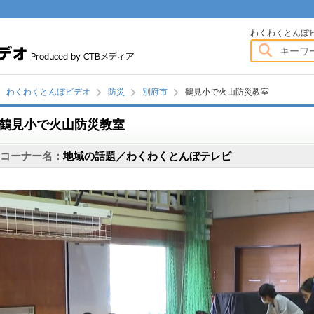
わくわくとんぼビデオ
わくわくとんぼ
わくわくとんぼビデオ
防災
別府市
鶴見小で火山防災教室
鶴見小で火山防災教室
画
コーナー名：
地域の話題／わくわくとんぼテレビ