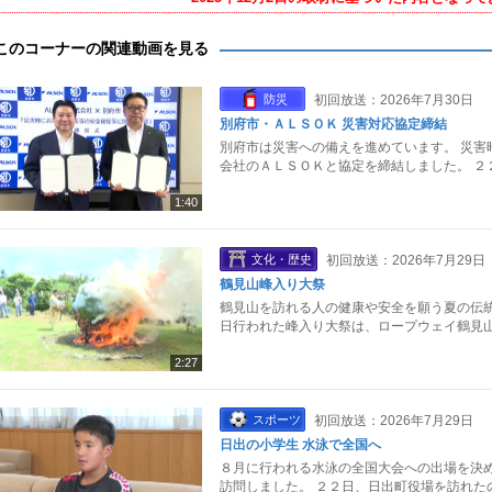
このコーナーの関連動画を見る
防災
初回放送：2026年7月30日
別府市・ＡＬＳＯＫ 災害対応協定締結
別府市は災害への備えを進めています。 災害
会社のＡＬＳＯＫと協定を締結しました。 ２
1:40
文化・歴史
初回放送：2026年7月29日
鶴見山峰入り大祭
鶴見山を訪れる人の健康や安全を願う夏の伝統
日行われた峰入り大祭は、ロープウェイ鶴見山
2:27
スポーツ
初回放送：2026年7月29日
日出の小学生 水泳で全国へ
８月に行われる水泳の全国大会への出場を決め
訪問しました。 ２２日、日出町役場を訪れた