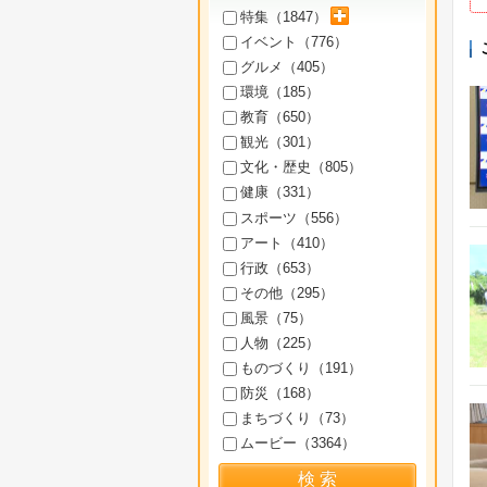
サブカテゴリを展開
特集（
1847
）
イベント（
776
）
グルメ（
405
）
環境（
185
）
教育（
650
）
観光（
301
）
文化・歴史（
805
）
健康（
331
）
スポーツ（
556
）
アート（
410
）
行政（
653
）
その他（
295
）
風景（
75
）
人物（
225
）
ものづくり（
191
）
防災（
168
）
まちづくり（
73
）
ムービー（
3364
）