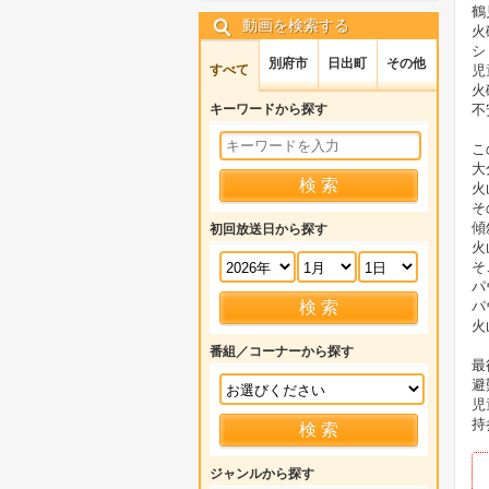
鶴
動画を検索する
火
シ
別府市
日出町
その他
すべて
児
火
キーワードから探す
不
こ
大
火
そ
傾
初回放送日から探す
火
そ
パ
パ
火
番組／コーナーから探す
最
避
児
持
ジャンルから探す