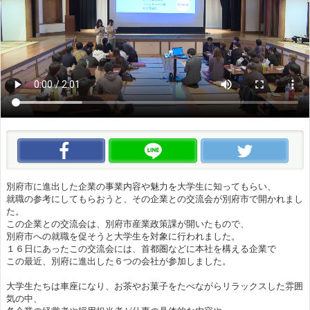
この動画をいいね！
この動画をLINEで送る
この
別府市に進出した企業の事業内容や魅力を大学生に知ってもらい、
就職の参考にしてもらおうと、その企業との交流会が別府市で開かれまし
た。
この企業との交流会は、別府市産業政策課が開いたもので、
別府市への就職を促そうと大学生を対象に行われました。
１６日にあったこの交流会には、首都圏などに本社を構える企業で
この最近、別府に進出した６つの会社が参加しました。
大学生たちは車座になり、お茶やお菓子をたべながらリラックスした雰囲
気の中、