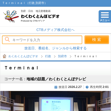
Ｔｅｒｍｉｎａｌ（行政,別府市）
別府・日出 地元密着動画
わくわくとんぼビデオ
CTBメディア株式会社へ
放送日、番組名、ジャンルから検索する
わくわくとんぼビデオ
行政
別府市
Ｔｅｒｍｉｎａｌ
Ｔｅｒｍｉｎａｌ
コーナー名：
地域の話題／わくわくとんぼテレビ
放送日
2026.2.27
再生時間
2:01