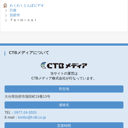
わくわくとんぼビデオ
行政
別府市
Ｔｅｒｍｉｎａｌ
CTBメディアについて
当サイトの運営は
CTBメディア株式会社が行なっています。
所在地
大分県別府市堀田町19番13号
連絡先
TEL：
0977-24-3553
E-mail：
tombo@t-ctb.co.jp
営業時間