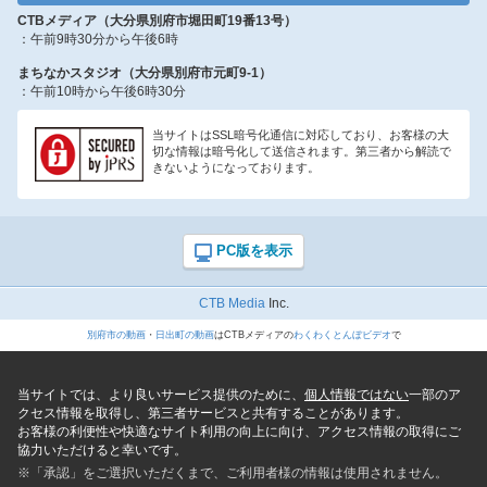
CTBメディア（大分県別府市堀田町19番13号）
：午前9時30分から午後6時
まちなかスタジオ（大分県別府市元町9-1）
：午前10時から午後6時30分
当サイトはSSL暗号化通信に対応しており、お客様の大
切な情報は暗号化して送信されます。第三者から解読で
きないようになっております。
CTB Media
Inc.
別府市の動画
・
日出町の動画
はCTBメディアの
わくわくとんぼビデオ
で
当サイトでは、より良いサービス提供のために、
個人情報ではない
一部のア
クセス情報を取得し、第三者サービスと共有することがあります。
お客様の利便性や快適なサイト利用の向上に向け、アクセス情報の取得にご
協力いただけると幸いです。
※「承認」をご選択いただくまで、ご利用者様の情報は使用されません。