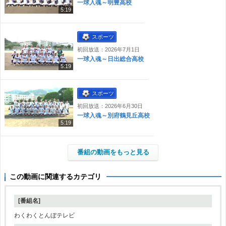
一球入魂～明豊高校
5:19
スポーツ
初回放送：2026年7月1日
一球入魂～日出総合高校
5:19
スポーツ
初回放送：2026年6月30日
一球入魂～別府鶴見丘高校
5:19
番組の動画をもっと見る
この動画に関連するカテゴリ
[番組名]
わくわくとんぼテレビ