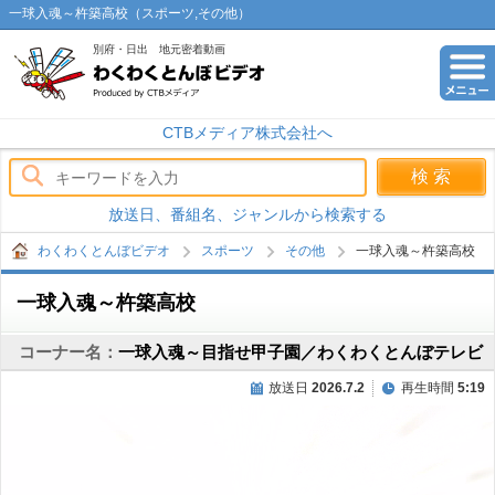
一球入魂～杵築高校（スポーツ,その他）
別府・日出 地元密着動画
わくわくとんぼビデオ
CTBメディア株式会社へ
放送日、番組名、ジャンルから検索する
わくわくとんぼビデオ
スポーツ
その他
一球入魂～杵築高校
一球入魂～杵築高校
コーナー名：
一球入魂～目指せ甲子園／わくわくとんぼテレビ
放送日
2026.7.2
再生時間
5:19