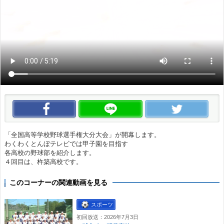
この動画をいいね！
この動画をLINEで送る
この
「全国高等学校野球選手権大分大会」が開幕します。
わくわくとんぼテレビでは甲子園を目指す
各高校の野球部を紹介します。
４回目は、杵築高校です。
このコーナーの関連動画を見る
スポーツ
初回放送：2026年7月3日