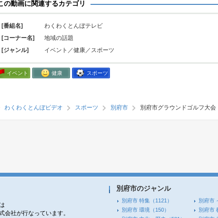
この動画に関連するカテゴリ
[番組名]
わくわくとんぼテレビ
[コーナー名]
地域の話題
[ジャンル]
イベント／健康／スポーツ
イベント
健康
スポーツ
わくわくとんぼビデオ
スポーツ
別府市
別府市グラウンドゴルフ大会
別府市のジャンル
別府市 特集
（1121）
別府市 
は
別府市 環境
（150）
別府市 
株式会社が行なっています。