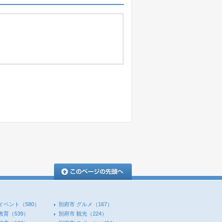
このページの先頭へ
イベント
（580）
別府市 グルメ
（167）
教育
（539）
別府市 観光
（224）