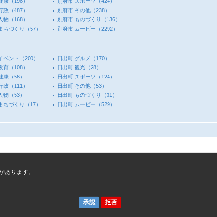
健康
（198）
別府市 スポーツ
（424）
行政
（487）
別府市 その他
（238）
人物
（168）
別府市 ものづくり
（136）
 まちづくり
（57）
別府市 ムービー
（2292）
イベント
（200）
日出町 グルメ
（170）
教育
（108）
日出町 観光
（28）
健康
（56）
日出町 スポーツ
（124）
行政
（111）
日出町 その他
（53）
人物
（53）
日出町 ものづくり
（31）
 まちづくり
（17）
日出町 ムービー
（529）
があります。