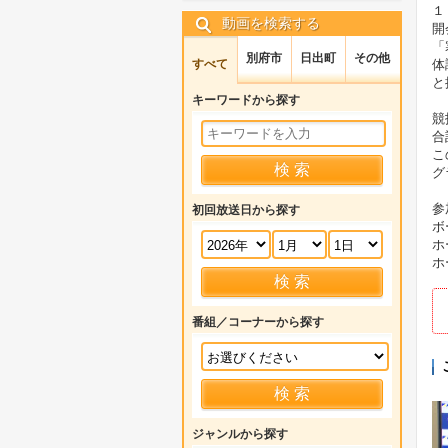
１
動画を検索する
開
「
別府市
日出町
その他
すべて
体
と
キーワードから探す
競
合
こ
グ
参
初回放送日から探す
ボ
ホ
ホ
番組／コーナーから探す
ジャンルから探す