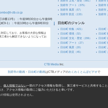
別府市 文化・歴史
（581）
別府市 
別府市 アート
（375）
別府市 
別府市 風景
（57）
別府市 
tombo@t-ctb.co.jp
別府市 防災
（133）
別府市
19番13号）
：午前9時30分から午後6時
日出町のジャンル
町9-1）
：午前10時から午後6時30分
日出町 特集
（421）
日出町 
信に対応しており、お客様の大切な情報は
日出町 環境
（32）
日出町 
第三者から解読できないようになってお
日出町 文化・歴史
（206）
日出町 
日出町 アート
（27）
日出町 
日出町 風景
（20）
日出町 
日出町 防災
（45）
日出町
CTB Media
Inc.
別府市の動画
・
日出町の動画
はCTBメディアの
わくわくとんぼビデオ
で
に、
個人情報ではない
一部のアクセス情報を取得し、第三者サービスと共有すること
向け、アクセス情報の取得にご協力いただけると幸いです。
様の情報は使用されません。