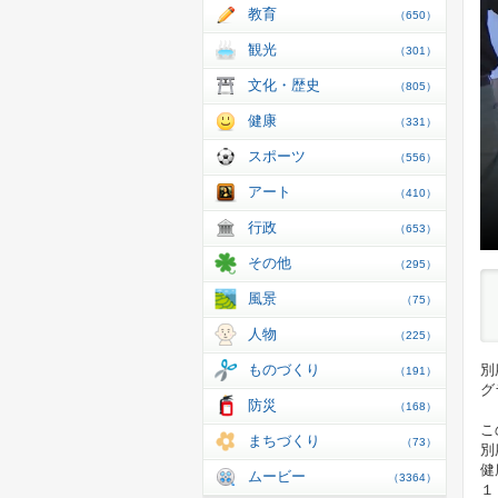
教育
（650）
観光
（301）
文化・歴史
（805）
健康
（331）
スポーツ
（556）
アート
（410）
行政
（653）
その他
（295）
風景
（75）
人物
（225）
ものづくり
別
（191）
グ
防災
（168）
こ
まちづくり
（73）
別
健
ムービー
（3364）
１