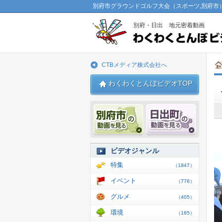
別府市グラウンドゴルフ大会（スポーツ,別府市
別府・日出 地元密着動画
CTBメディア株式会社へ
わくわくとんぼビデオTOP
別府市 動画
日出 動
ビデオジャンル
特集
（1847）
イベント
（776）
グルメ
（405）
環境
（185）