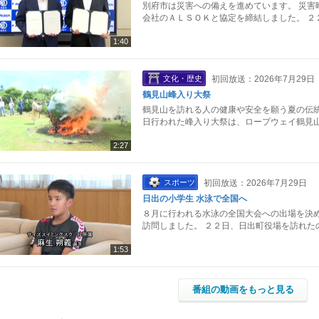
別府市は災害への備えを進めています。 災害
会社のＡＬＳＯＫと協定を締結しました。 ２
1:40
文化・歴史
初回放送：2026年7月29日
鶴見山峰入り大祭
鶴見山を訪れる人の健康や安全を願う夏の伝統
日行われた峰入り大祭は、ロープウェイ鶴見山
2:27
スポーツ
初回放送：2026年7月29日
日出の小学生 水泳で全国へ
８月に行われる水泳の全国大会への出場を決め
訪問しました。 ２２日、日出町役場を訪れた
1:53
番組の動画をもっと見る