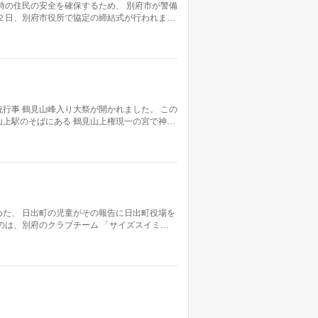
時の住民の安全を確保するため、 別府市が警備
２日、別府市役所で協定の締結式が行われま…
行事 鶴見山峰入り大祭が開かれました。 この
上駅のそばにある 鶴見山上権現一の宮で神…
た、 日出町の児童がその報告に日出町役場を
のは、別府のクラブチーム 「サイズスイミ…