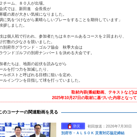
２チーム、８０人が出場。
会式では、新田進 会長長が
寒暖の差が大きい気候になりました。
調に気をつけながら素晴らしいプレーをすることを期待しています」
挨拶しました。
技は個人戦で行われ、参加者たちは８ホールあるコースを２回まわり、
計打数の少なさを競いました。
の別府市グラウンド・ゴルフ協会 秋季大会は
ラウンドゴルフの別府ナンバー１を決める大会です。
加者たちは、地面の起伏を読みながら
ールを打つ力を加減したり、
ールポストと呼ばれる目標に狙いを定め、
ールインワンを目指して球を打っていました。
取材内容(番組動画、テキストなど)
2025年10月27日の取材に基づいた内容となっ
このコーナーの関連動画を見る
防災
初回放送：2026年7月30日
別府市・ＡＬＳＯＫ 災害対応協定締結