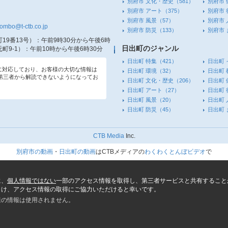
別府市 文化・歴史
（581）
別府市 
別府市 アート
（375）
別府市 
別府市 風景
（57）
別府市 
tombo@t-ctb.co.jp
別府市 防災
（133）
別府市
19番13号）
：午前9時30分から午後6時
日出町のジャンル
町9-1）
：午前10時から午後6時30分
日出町 特集
（421）
日出町 
信に対応しており、お客様の大切な情報は
日出町 環境
（32）
日出町 
第三者から解読できないようになってお
日出町 文化・歴史
（206）
日出町 
日出町 アート
（27）
日出町 
日出町 風景
（20）
日出町 
日出町 防災
（45）
日出町
CTB Media
Inc.
別府市の動画
・
日出町の動画
はCTBメディアの
わくわくとんぼビデオ
で
に、
個人情報ではない
一部のアクセス情報を取得し、第三者サービスと共有すること
向け、アクセス情報の取得にご協力いただけると幸いです。
様の情報は使用されません。