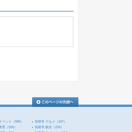
このページの先頭へ
イベント
（580）
別府市 グルメ
（167）
教育
（539）
別府市 観光
（224）