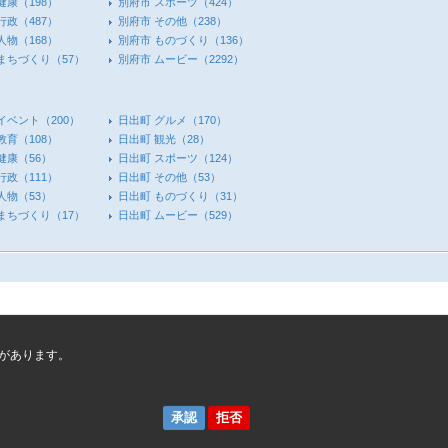
健康
（198）
別府市 スポーツ
（424）
行政
（487）
別府市 その他
（238）
人物
（168）
別府市 ものづくり
（136）
 まちづくり
（57）
別府市 ムービー
（2292）
イベント
（200）
日出町 グルメ
（170）
教育
（108）
日出町 観光
（28）
健康
（56）
日出町 スポーツ
（124）
行政
（111）
日出町 その他
（53）
人物
（53）
日出町 ものづくり
（31）
 まちづくり
（17）
日出町 ムービー
（529）
があります。