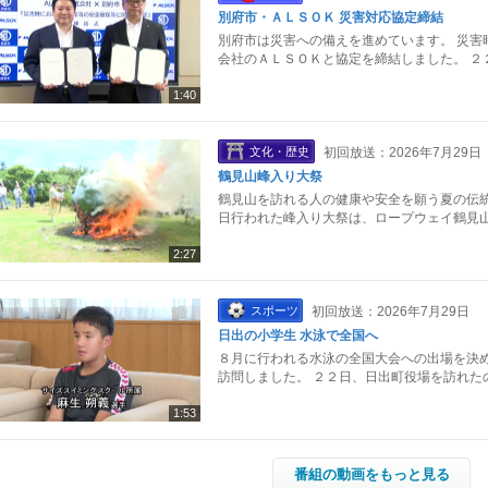
別府市・ＡＬＳＯＫ 災害対応協定締結
別府市は災害への備えを進めています。 災害
会社のＡＬＳＯＫと協定を締結しました。 ２
1:40
文化・歴史
初回放送：2026年7月29日
鶴見山峰入り大祭
鶴見山を訪れる人の健康や安全を願う夏の伝統
日行われた峰入り大祭は、ロープウェイ鶴見山
2:27
スポーツ
初回放送：2026年7月29日
日出の小学生 水泳で全国へ
８月に行われる水泳の全国大会への出場を決め
訪問しました。 ２２日、日出町役場を訪れた
1:53
番組の動画をもっと見る