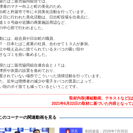
築たばこ販売協同組合では、
煙者のマナー向上と町の美化のため、
出町と杵築市で年に６回美化活動を行っています。
２日に行われた美化活動は、日出町役場を出発点に、
道１０号線や近隣の商業施設周辺など、
の中心部で行われました。
動には、組合員や日出町の職員、
Ｔ・日本たばこ産業の社員、合わせて１３人が参加。
上や植え込みに捨てられているタバコの吸い殻や
さなゴミを拾い集めました。
国たばこ販売協同組合連合会とＪＴは、
煙所や灰皿の設置を進めており、
置されていない場所でこういった清掃活動を行っています。
た、近年は喫煙者の減少や電子タバコの普及によって、
い殻のポイ捨ても減っているということです。
取材内容(番組動画、テキストなど)
2021年6月22日の取材に基づいた内容となっ
このコーナーの関連動画を見る
防災
初回放送：2026年7月30日