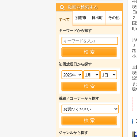
杵
喫
動画を検索する
日
２
別府市
日出町
その他
すべて
国
町
キーワードから探す
活
Ｊ
路
小
初回放送日から探す
全
喫
設
ま
吸
番組／コーナーから探す
ジャンルから探す