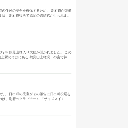
時の住民の安全を確保するため、 別府市が警備
２日、別府市役所で協定の締結式が行われま…
行事 鶴見山峰入り大祭が開かれました。 この
上駅のそばにある 鶴見山上権現一の宮で神…
た、 日出町の児童がその報告に日出町役場を
のは、別府のクラブチーム 「サイズスイミ…