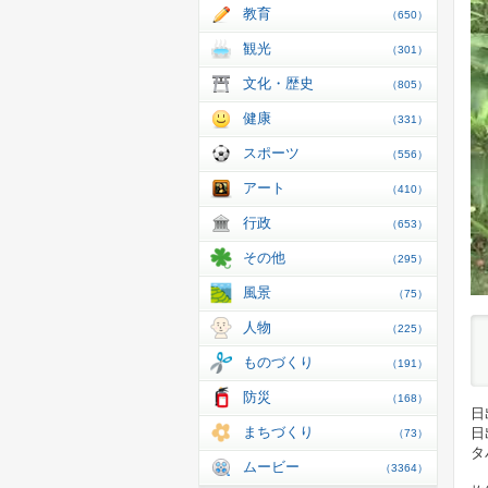
教育
（650）
観光
（301）
文化・歴史
（805）
健康
（331）
スポーツ
（556）
アート
（410）
行政
（653）
その他
（295）
風景
（75）
人物
（225）
ものづくり
（191）
防災
（168）
日
まちづくり
日
（73）
タ
ムービー
（3364）