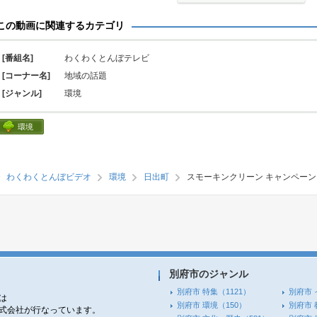
この動画に関連するカテゴリ
[番組名]
わくわくとんぼテレビ
[コーナー名]
地域の話題
[ジャンル]
環境
環境
わくわくとんぼビデオ
環境
日出町
スモーキンクリーン キャンペーン
別府市のジャンル
別府市 特集
（1121）
別府市 
は
別府市 環境
（150）
別府市 
株式会社が行なっています。