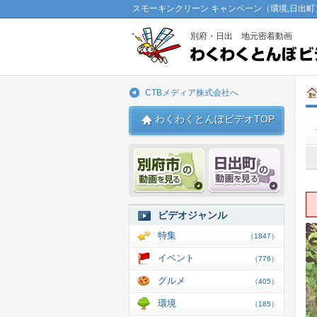
スモーキンクリーン キャンペーン（環境,日出町
別府・日出 地元密着動画
CTBメディア株式会社へ
わくわくとんぼビデオTOP
別府市 動画
日出 動
ビデオジャンル
特集
（1847）
イベント
（776）
グルメ
（405）
環境
（185）