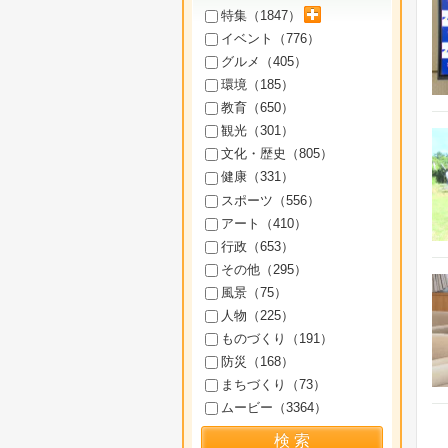
サブカテゴリを展開
特集（
1847
）
イベント（
776
）
グルメ（
405
）
環境（
185
）
教育（
650
）
観光（
301
）
文化・歴史（
805
）
健康（
331
）
スポーツ（
556
）
アート（
410
）
行政（
653
）
その他（
295
）
風景（
75
）
人物（
225
）
ものづくり（
191
）
防災（
168
）
まちづくり（
73
）
ムービー（
3364
）