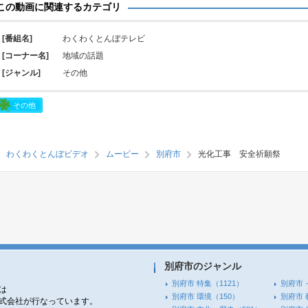
この動画に関連するカテゴリ
[番組名]
わくわくとんぼテレビ
[コーナー名]
地域の話題
[ジャンル]
その他
その他
わくわくとんぼビデオ
ムービー
別府市
光化工事 安全祈願祭
別府市のジャンル
別府市 特集
（1121）
別府市 
は
別府市 環境
（150）
別府市 
株式会社が行なっています。