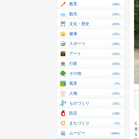
教育
（650）
観光
（301）
文化・歴史
（805）
健康
（331）
スポーツ
（556）
アート
（410）
行政
（653）
その他
（295）
風景
（75）
人物
（225）
ものづくり
（191）
防災
（168）
まちづくり
Ｃ
（73）
光
ムービー
（3364）
１