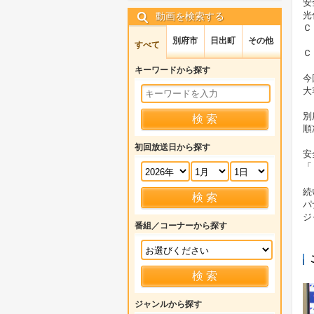
安
光
動画を検索する
Ｃ
別府市
日出町
その他
すべて
Ｃ
キーワードから探す
今
大
別
順
初回放送日から探す
安
「
続
パ
ジ
番組／コーナーから探す
ジャンルから探す