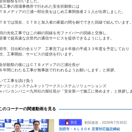
全祈願祭を行いました。
化工事の現場事務所で行われた安全祈願祭には
ＴＢメディアの三浦一郎社長をはじめ工事関係者２１人が出席しました。
ＴＢでは現在、ＣＴＢと加入者の家庭の間を銅でできた回線で結んでいます
回の光化工事ではこの銅の回線を光ファイバーの回線と交換し、
容量で超高速な次世代の通信サービスを提供できるようにします。
府市、日出町の全エリア 工事完了は６年後の平成３３年度を予定しており
次、工事開始、サービスの提供を行います。
全祈願祭の後にはＣＴＢメディアの三浦社長が
６年間にわたる工事が無事故で行われるようお願いします」と挨拶。
いて工事を請け負う
ナソニックシステムネットワークスシステムソリューションズ
ャパンカンパニー九州社の堀社長が「安全第一で施工に努めます」と挨拶し
このコーナーの関連動画を見る
防災
初回放送：2026年7月30日
別府市・ＡＬＳＯＫ 災害対応協定締結