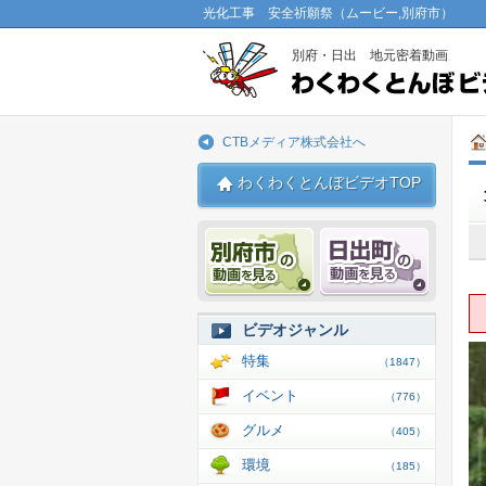
光化工事 安全祈願祭（ムービー,別府市）
別府・日出 地元密着動画
CTBメディア株式会社へ
わくわくとんぼビデオTOP
別府市 動画
日出 動
ビデオジャンル
特集
（1847）
イベント
（776）
グルメ
（405）
環境
（185）