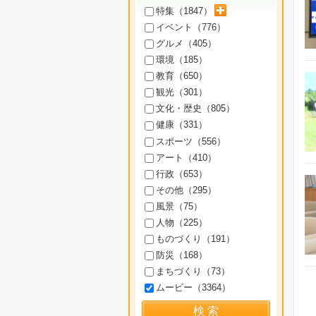
サブカテゴリを展開
特集（
1847
）
イベント（
776
）
グルメ（
405
）
環境（
185
）
教育（
650
）
観光（
301
）
文化・歴史（
805
）
健康（
331
）
スポーツ（
556
）
アート（
410
）
行政（
653
）
その他（
295
）
風景（
75
）
人物（
225
）
ものづくり（
191
）
防災（
168
）
まちづくり（
73
）
ムービー（
3364
）