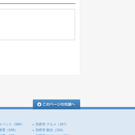
このページの先頭へ
イベント
（580）
別府市 グルメ
（167）
教育
（539）
別府市 観光
（224）