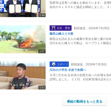
別府市は災害への備えを進めています。 災害
会社のＡＬＳＯＫと協定を締結しました。 ２
1:40
文化・歴史
初回放送：2026年7月29日
鶴見山峰入り大祭
鶴見山を訪れる人の健康や安全を願う夏の伝統
日行われた峰入り大祭は、ロープウェイ鶴見山
2:27
スポーツ
初回放送：2026年7月29日
日出の小学生 水泳で全国へ
８月に行われる水泳の全国大会への出場を決め
訪問しました。 ２２日、日出町役場を訪れた
1:53
番組の動画をもっと見る