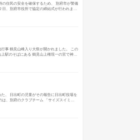
時の住民の安全を確保するため、 別府市が警備
２日、別府市役所で協定の締結式が行われま…
行事 鶴見山峰入り大祭が開かれました。 この
上駅のそばにある 鶴見山上権現一の宮で神…
た、 日出町の児童がその報告に日出町役場を
のは、別府のクラブチーム 「サイズスイミ…