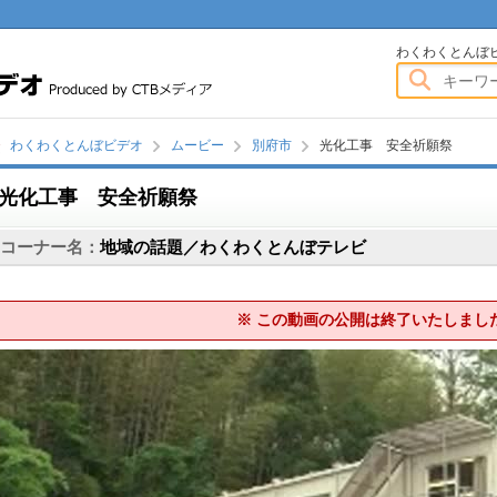
わくわくとんぼビデオ
わくわくとんぼ
わくわくとんぼビデオ
ムービー
別府市
光化工事 安全祈願祭
光化工事 安全祈願祭
画
コーナー名：
地域の話題／わくわくとんぼテレビ
※ この動画の公開は終了いたしまし