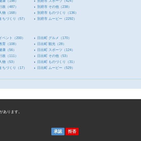
健康
（198）
別府市 スポーツ
（424）
行政
（487）
別府市 その他
（238）
人物
（168）
別府市 ものづくり
（136）
 まちづくり
（57）
別府市 ムービー
（2292）
イベント
（200）
日出町 グルメ
（170）
教育
（108）
日出町 観光
（28）
健康
（56）
日出町 スポーツ
（124）
行政
（111）
日出町 その他
（53）
人物
（53）
日出町 ものづくり
（31）
 まちづくり
（17）
日出町 ムービー
（529）
があります。