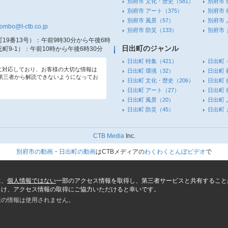
別府市 文化・歴史
（581）
別府市 
別府市 アート
（375）
別府市 
別府市 風景
（57）
別府市 
tombo@t-ctb.co.jp
別府市 防災
（133）
別府市
19番13号）
：午前9時30分から午後6時
日出町のジャンル
町9-1）
：午前10時から午後6時30分
日出町 特集
（421）
日出町 
信に対応しており、お客様の大切な情報は
日出町 環境
（32）
日出町 
第三者から解読できないようになってお
日出町 文化・歴史
（206）
日出町 
日出町 アート
（27）
日出町 
日出町 風景
（20）
日出町 
日出町 防災
（45）
日出町
CTB Media
Inc.
別府市の動画
・
日出町の動画
はCTBメディアの
わくわくとんぼビデオ
で
に、
個人情報ではない
一部のアクセス情報を取得し、第三者サービスと共有すること
向け、アクセス情報の取得にご協力いただけると幸いです。
様の情報は使用されません。