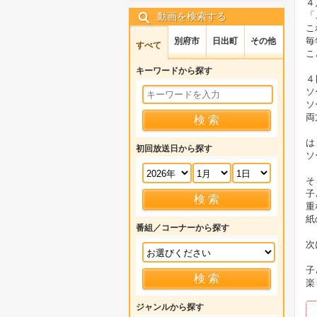
４
「
動画を検索する
こ
毎
別府市
日出町
その他
すべて
こ
キーワードから探す
４
ソ
ソ
両
は
初回放送日から探す
ソ
そ
子
重
紙
番組／コーナーから探す
次
子
楽
ジャンルから探す