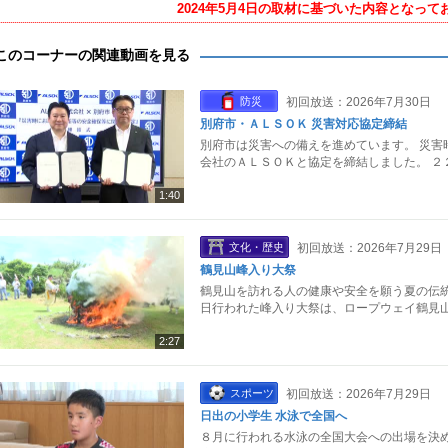
2024年5月4日の取材に基づいた内容となって
このコーナーの関連動画を見る
防災
初回放送：2026年7月30日
別府市・ＡＬＳＯＫ 災害対応協定締結
別府市は災害への備えを進めています。 災害
会社のＡＬＳＯＫと協定を締結しました。 ２
1:40
文化・歴史
初回放送：2026年7月29日
鶴見山峰入り大祭
鶴見山を訪れる人の健康や安全を願う夏の伝統
日行われた峰入り大祭は、ロープウェイ鶴見山
2:27
スポーツ
初回放送：2026年7月29日
日出の小学生 水泳で全国へ
８月に行われる水泳の全国大会への出場を決め