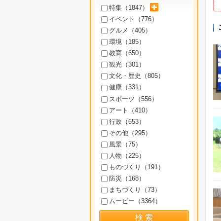
サブカテゴリを展開
特集（
1847
）
イベント（
776
）
グルメ（
405
）
環境（
185
）
教育（
650
）
観光（
301
）
文化・歴史（
805
）
健康（
331
）
スポーツ（
556
）
アート（
410
）
行政（
653
）
その他（
295
）
風景（
75
）
人物（
225
）
ものづくり（
191
）
防災（
168
）
まちづくり（
73
）
ムービー（
3364
）