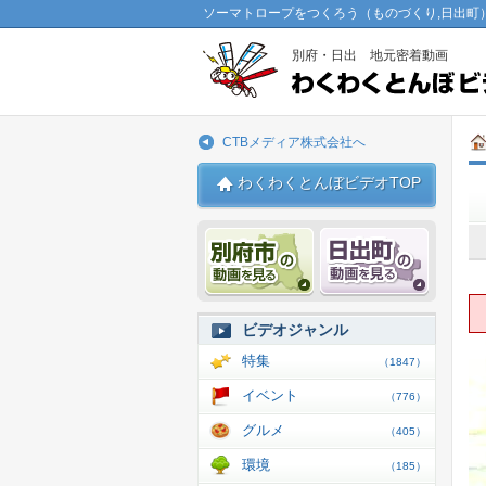
ソーマトロープをつくろう（ものづくり,日出町
別府・日出 地元密着動画
CTBメディア株式会社へ
わくわくとんぼビデオTOP
別府市 動画
日出 動
ビデオジャンル
特集
（1847）
イベント
（776）
グルメ
（405）
環境
（185）