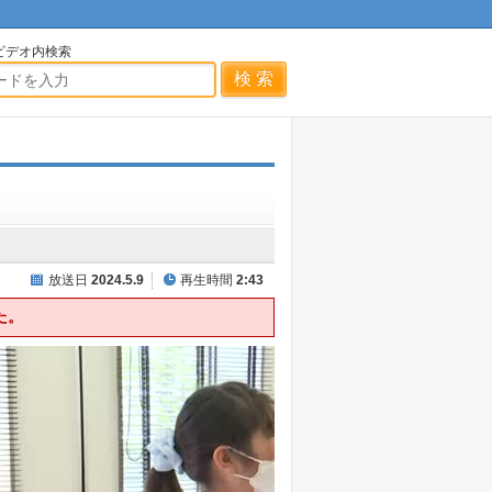
ビデオ内検索
放送日
2024.5.9
再生時間
2:43
た。