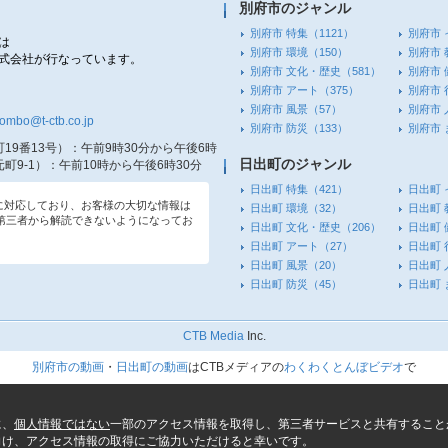
別府市のジャンル
別府市 特集
（1121）
別府市 
は
別府市 環境
（150）
別府市 
株式会社が行なっています。
別府市 文化・歴史
（581）
別府市 
別府市 アート
（375）
別府市 
別府市 風景
（57）
別府市 
tombo@t-ctb.co.jp
別府市 防災
（133）
別府市
19番13号）
：午前9時30分から午後6時
日出町のジャンル
町9-1）
：午前10時から午後6時30分
日出町 特集
（421）
日出町 
信に対応しており、お客様の大切な情報は
日出町 環境
（32）
日出町 
第三者から解読できないようになってお
日出町 文化・歴史
（206）
日出町 
日出町 アート
（27）
日出町 
日出町 風景
（20）
日出町 
日出町 防災
（45）
日出町
CTB Media
Inc.
別府市の動画
・
日出町の動画
はCTBメディアの
わくわくとんぼビデオ
で
に、
個人情報ではない
一部のアクセス情報を取得し、第三者サービスと共有すること
向け、アクセス情報の取得にご協力いただけると幸いです。