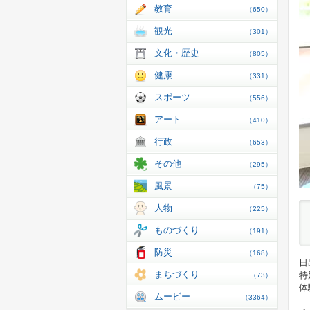
教育
（650）
観光
（301）
文化・歴史
（805）
健康
（331）
スポーツ
（556）
アート
（410）
行政
（653）
その他
（295）
風景
（75）
人物
（225）
ものづくり
（191）
防災
（168）
日
まちづくり
特
（73）
体
ムービー
（3364）