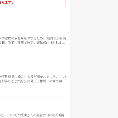
おります。
時の住民の安全を確保するため、 別府市が警備
２日、別府市役所で協定の締結式が行われま…
行事 鶴見山峰入り大祭が開かれました。 この
上駅のそばにある 鶴見山上権現一の宮で神…
た、 日出町の児童がその報告に日出町役場を