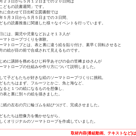
月２３日から５月１２日までの２０日間は
こどもの読書週間」です。
れに合わせて日出町立図書館では
年５月３日から５月５日までの３日間、
どもの読書推進に関連した様々なイベントを行っています。
日には、園児や児童などおよそ１３人が
ーマトロープづくりを体験。
ーマトロープとは、表と裏に違う絵を貼り付け、素早く回転させると
方の絵が目の前で合成されて見えるものです。
じめに講師を務めるひじ科学あそびの会の笠﨑まゆさんが
ーマトロープの仕組みや作り方について説明しました。
して子どもたちが好きな絵のソーマトロープづくりに挑戦。
どもたちはまず、フルーツとかご、魚と海など、
なると１つの絵になるものを想像し、
の表と裏に別々の絵を描きました。
に紙の左右の穴に輪ゴムを結びつけて、完成させました。
どもたちは想像力を働かせながら、
しくオリジナルのソーマトロープを作成していました。
取材内容(番組動画、テキストなど)