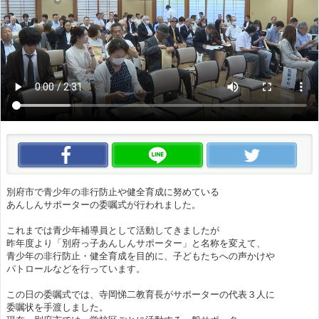
この動画をいいね！
この動画をLINEで送る
この
別府市で青少年の非行防止や健全育成に努めている
あんしんサポーターの委嘱式が行われました。
これまでは青少年補導員として活動してきましたが
昨年度より「別府っ子あんしんサポーター」と名称を変えて、
青少年の非行防止・健全育成を目的に、子どもたちへの声かけや
パトロールなどを行っています。
この日の委嘱式では、寺岡悌二教育長がサポーターの代表３人に
委嘱状を手渡しました。