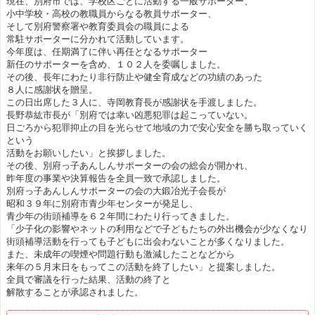
現在、別府市では、学校区ごとに活動する一般サポーター、
小中学校・高校の教職員からなる教員サポーター、
そして別府警察署や教育委員会の職員による
常駐サポーターに分かれて活動しています。
今年度は、任期満了に伴い再任となるサポーター
新任のサポーターを含め、１０２人を委嘱しました。
その後、長年にわたり非行防止や健全育成などの功績のあった
８人に感謝状を贈呈。
この日出席した３人に、寺岡教育長が感謝状を手渡しました。
長野恭紘市長が「別府では幸い凶悪犯罪は起こっていない。
日ごろから犯罪抑止の目を光らせて地域の力で安心安全を勝ち取っていく
という
活動をお願いしたい」と挨拶しました。
その後、別府っ子あんしんサポーターの会の総会が開かれ、
昨年度の事業や決算報告を全員一致で承認しました。
別府っ子あんしんサポーターの会の大鍛冶光子会長が
昭和３９年に別府市青少年センターが発足し、
青少年の街頭補導を６２年間にわたり行ってきました。
「少子化の影響やネットの利用などで子どもたちの外出機会が少なくなり
街頭補導活動を行っても子どもに出会わないことが多くなりました。
また、未成年の喫煙や問題行動も激減したことなどから
来年の５月末日をもってこの活動を終了したい」と提案しました。
全員で審議を行った結果、活動の終了と
解散することが承認されました。