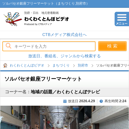
ソルパセオ銀座フリーマーケット（まちづくり,別府市）
別府・日出 地元密着動画
わくわくとんぼビデオ
CTBメディア株式会社へ
放送日、番組名、ジャンルから検索する
わくわくとんぼビデオ
まちづくり
別府市
ソルパセオ銀座フリ
ソルパセオ銀座フリーマーケット
コーナー名：
地域の話題／わくわくとんぼテレビ
放送日
2026.4.29
再生時間
2:24