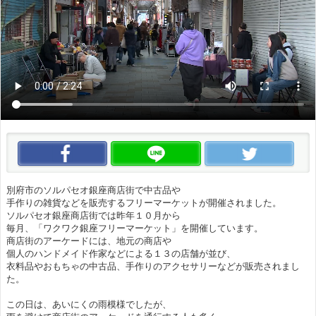
この動画をいいね！
この動画をLINEで送る
この
別府市のソルパセオ銀座商店街で中古品や
手作りの雑貨などを販売するフリーマーケットが開催されました。
ソルパセオ銀座商店街では昨年１０月から
毎月、「ワクワク銀座フリーマーケット」を開催しています。
商店街のアーケードには、地元の商店や
個人のハンドメイド作家などによる１３の店舗が並び、
衣料品やおもちゃの中古品、手作りのアクセサリーなどが販売されまし
た。
この日は、あいにくの雨模様でしたが、