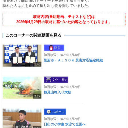
雨を避けて商店街のアーケードを通行する人も多く、
訪れた人は足を止めて掘り出し物を探していました。
取材内容(番組動画、テキストなど)は
2026年4月29日の取材に基づいた内容となっております。
このコーナーの関連動画を見る
防災
初回放送：2026年7月30日
別府市・ＡＬＳＯＫ 災害対応協定締結
1:40
文化・歴史
初回放送：2026年7月29日
鶴見山峰入り大祭
2:27
スポーツ
初回放送：2026年7月29日
日出の小学生 水泳で全国へ