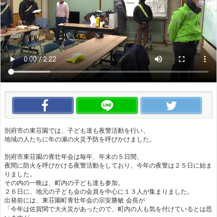
この動画をいいね！
この動画をLINEで送る
この
別府市の東荘園では、子ども達も夜警活動を行い、
地域の人たちに年の瀬の火災予防を呼びかけました。
別府市東荘園の青壮年会は毎年、年末の５日間、
夜間に防火を呼びかける夜警活動をしており、今年の夜警は２５日に始ま
りました。
その内の一晩は、町内の子ども達も参加。
２６日に、地元の子ども会の会員を中心に１３人が集まりました。
出発前には、東荘園町青壮年会の宗安勝敏 会長が
「今年は佐賀関で大火災があったので、町内の人も気を付けているとは思