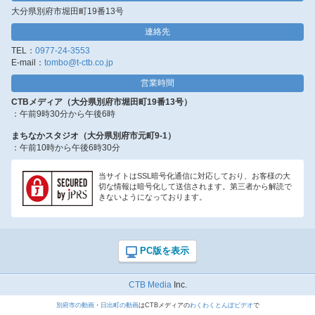
大分県別府市堀田町19番13号
連絡先
TEL：
0977-24-3553
E-mail：
tombo@t-ctb.co.jp
営業時間
CTBメディア（大分県別府市堀田町19番13号）
：午前9時30分から午後6時
まちなかスタジオ（大分県別府市元町9-1）
：午前10時から午後6時30分
当サイトはSSL暗号化通信に対応しており、お客様の大
切な情報は暗号化して送信されます。第三者から解読で
きないようになっております。
CTB Media
Inc.
別府市の動画
・
日出町の動画
はCTBメディアの
わくわくとんぼビデオ
で