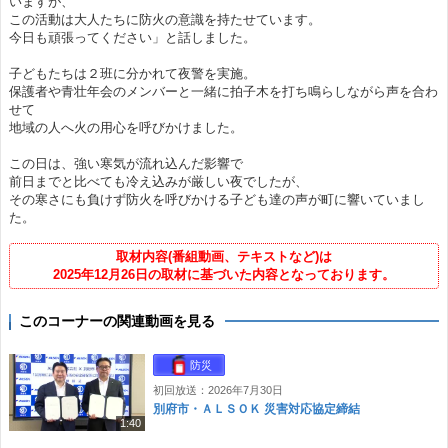
いますが、
この活動は大人たちに防火の意識を持たせています。
今日も頑張ってください」と話しました。
子どもたちは２班に分かれて夜警を実施。
保護者や青壮年会のメンバーと一緒に拍子木を打ち鳴らしながら声を合わ
せて
地域の人へ火の用心を呼びかけました。
この日は、強い寒気が流れ込んだ影響で
前日までと比べても冷え込みが厳しい夜でしたが、
その寒さにも負けず防火を呼びかける子ども達の声が町に響いていまし
た。
取材内容(番組動画、テキストなど)は
2025年12月26日の取材に基づいた内容となっております。
このコーナーの関連動画を見る
防災
初回放送：2026年7月30日
別府市・ＡＬＳＯＫ 災害対応協定締結
1:40