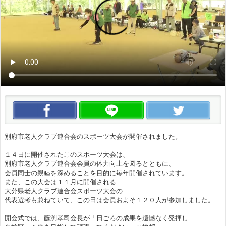
この動画をいいね！
この動画をLINEで送る
この
別府市老人クラブ連合会のスポーツ大会が開催されました。
１４日に開催されたこのスポーツ大会は、
別府市老人クラブ連合会会員の体力向上を図るとともに、
会員同士の親睦を深めることを目的に毎年開催されています。
また、この大会は１１月に開催される
大分県老人クラブ連合会スポーツ大会の
代表選考も兼ねていて、この日は会員およそ１２０人が参加しました。
開会式では、藤渕孝司会長が「日ごろの成果を遺憾なく発揮し