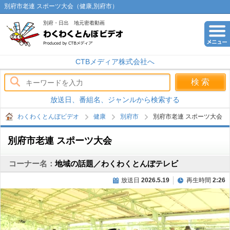
別府市老連 スポーツ大会（健康,別府市）
別府・日出 地元密着動画
わくわくとんぼビデオ
CTBメディア株式会社へ
放送日、番組名、ジャンルから検索する
わくわくとんぼビデオ
健康
別府市
別府市老連 スポーツ大会
別府市老連 スポーツ大会
コーナー名：
地域の話題／わくわくとんぼテレビ
放送日
2026.5.19
再生時間
2:26