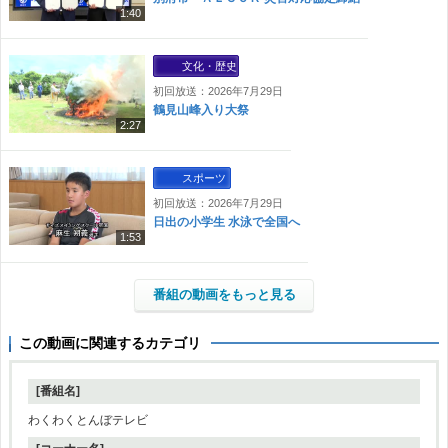
1:40
文化・歴史
初回放送：2026年7月29日
鶴見山峰入り大祭
2:27
スポーツ
初回放送：2026年7月29日
日出の小学生 水泳で全国へ
1:53
番組の動画をもっと見る
この動画に関連するカテゴリ
[番組名]
わくわくとんぼテレビ