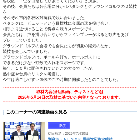
各校区、１位を目指して頑張ってください」と挨拶。
その後、会員たちは各会場に分かれペタンクとグラウンドゴルフの２競技
を
それぞれ市内各校区対抗戦で競い合いました。
ペタンクは、ビュットという目標球に金属の球を投げ合い、
相手より近づけることで得点を競うスポーツです。
会員たちは、声を掛け合いながらファインプレーが出ると歓声をあげ
プレーしていました。
グラウンドゴルフの会場でも会員たちが初夏の陽気のなか、
競技を楽しんでいました。
グラウンドゴルフは、ボールを打ち、ホールポストに
できるだけ少ない打数で入れるスポーツです。
毎年、１０月に開催されていたこの大会でしたが、
熱中症や台風のリスクを考慮し、
今年は過ごしやすい気候のこの時期に開催したとのことでした。
取材内容(番組動画、テキストなど)は
2026年5月14日の取材に基づいた内容となっております。
このコーナーの関連動画を見る
防災
初回放送：2026年7月30日
別府市・ＡＬＳＯＫ 災害対応協定締結