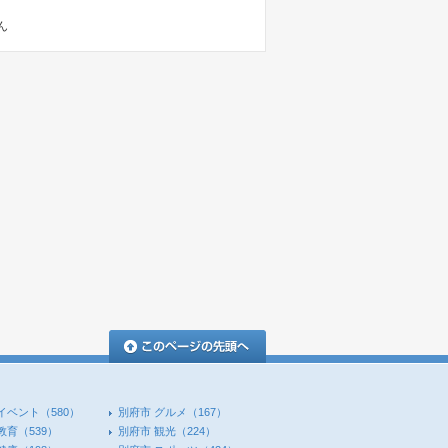
ん
このページの先頭へ
イベント
（580）
別府市 グルメ
（167）
教育
（539）
別府市 観光
（224）