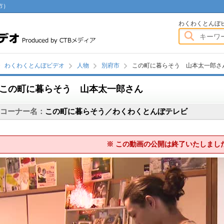
市）
わくわくとんぼビデオ
わくわくとんぼ
わくわくとんぼビデオ
人物
別府市
この町に暮らそう 山本太一郎さ
この町に暮らそう 山本太一郎さん
画
コーナー名：
この町に暮らそう／わくわくとんぼテレビ
※ この動画の公開は終了いたしまし