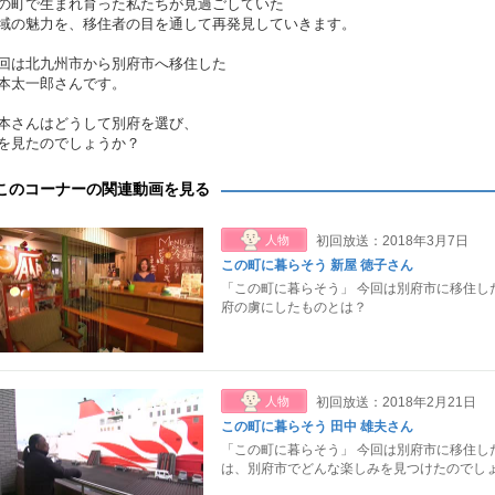
の町で生まれ育った私たちが見過ごしていた
域の魅力を、移住者の目を通して再発見していきます。
回は北九州市から別府市へ移住した
本太一郎さんです。
本さんはどうして別府を選び、
を見たのでしょうか？
このコーナーの関連動画を見る
人物
初回放送：2018年3月7日
この町に暮らそう 新屋 徳子さん
「この町に暮らそう」 今回は別府市に移住し
府の虜にしたものとは？
人物
初回放送：2018年2月21日
この町に暮らそう 田中 雄夫さん
「この町に暮らそう」 今回は別府市に移住し
は、別府市でどんな楽しみを見つけたのでし