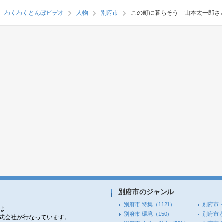
わくわくとんぼビデオ
人物
別府市
この町に暮らそう 山本太一郎さ
別府市のジャンル
別府市 特集
（1121）
別府市 
は
別府市 環境
（150）
別府市 
株式会社が行なっています。