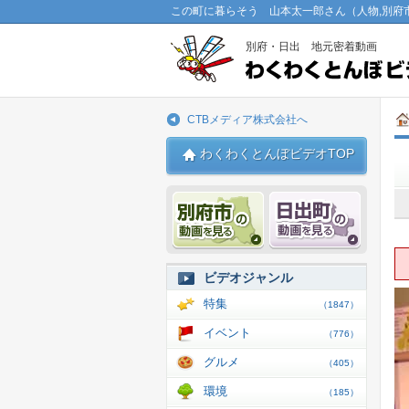
この町に暮らそう 山本太一郎さん（人物,別府
別府・日出 地元密着動画
CTBメディア株式会社へ
わくわくとんぼビデオTOP
別府市 動画
日出 動
ビデオジャンル
特集
（1847）
イベント
（776）
グルメ
（405）
環境
（185）