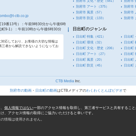
別府市 文化・歴史
（581）
別府市 
別府市 アート
（375）
別府市 
別府市 風景
（57）
別府市 
tombo@t-ctb.co.jp
別府市 防災
（133）
別府市
19番13号）
：午前9時30分から午後6時
日出町のジャンル
町9-1）
：午前10時から午後6時30分
日出町 特集
（421）
日出町 
信に対応しており、お客様の大切な情報は
日出町 環境
（32）
日出町 
第三者から解読できないようになってお
日出町 文化・歴史
（206）
日出町 
日出町 アート
（27）
日出町 
日出町 風景
（20）
日出町 
日出町 防災
（45）
日出町
CTB Media
Inc.
別府市の動画
・
日出町の動画
はCTBメディアの
わくわくとんぼビデオ
で
に、
個人情報ではない
一部のアクセス情報を取得し、第三者サービスと共有すること
向け、アクセス情報の取得にご協力いただけると幸いです。
様の情報は使用されません。