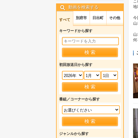
こ
地
動画を検索する
今
別府市
日出町
その他
すべて
山
キーワードから探す
山
何
初回放送日から探す
番組／コーナーから探す
ジャンルから探す