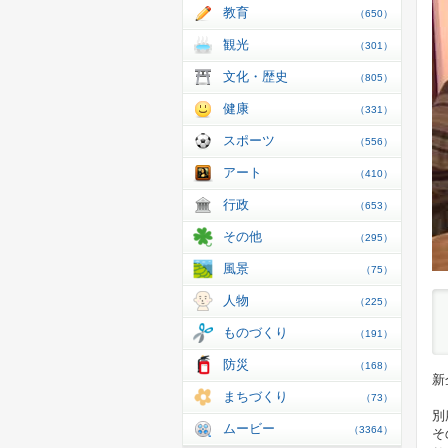
教育
（650）
観光
（301）
文化・歴史
（805）
健康
（331）
スポーツ
（556）
アート
（410）
行政
（653）
その他
（295）
風景
（75）
人物
（225）
ものづくり
（191）
防災
（168）
新
まちづくり
（73）
別
ムービー
（3364）
そ