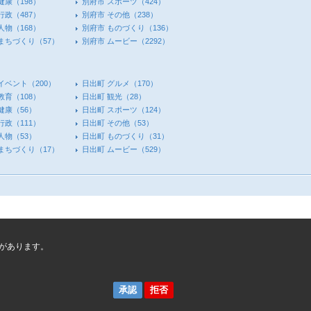
健康
（198）
別府市 スポーツ
（424）
行政
（487）
別府市 その他
（238）
人物
（168）
別府市 ものづくり
（136）
 まちづくり
（57）
別府市 ムービー
（2292）
イベント
（200）
日出町 グルメ
（170）
教育
（108）
日出町 観光
（28）
健康
（56）
日出町 スポーツ
（124）
行政
（111）
日出町 その他
（53）
人物
（53）
日出町 ものづくり
（31）
 まちづくり
（17）
日出町 ムービー
（529）
があります。