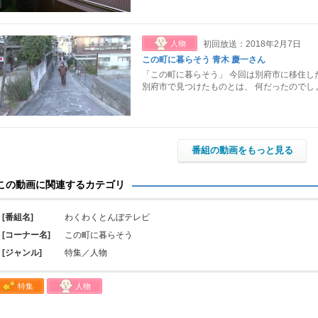
人物
初回放送：2018年2月7日
この町に暮らそう 青木 慶一さん
「この町に暮らそう」 今回は別府市に移住し
別府市で見つけたものとは、 何だったのでし
番組の動画をもっと見る
この動画に関連するカテゴリ
[番組名]
わくわくとんぼテレビ
[コーナー名]
この町に暮らそう
[ジャンル]
特集／人物
特集
人物