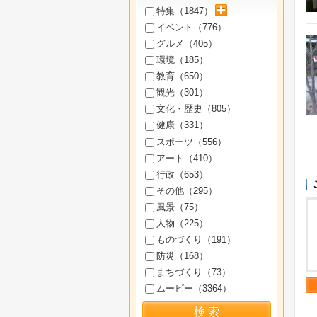
サブカテゴリを展開
特集（
1847
）
イベント（
776
）
グルメ（
405
）
環境（
185
）
教育（
650
）
観光（
301
）
文化・歴史（
805
）
健康（
331
）
スポーツ（
556
）
アート（
410
）
行政（
653
）
その他（
295
）
風景（
75
）
人物（
225
）
ものづくり（
191
）
防災（
168
）
まちづくり（
73
）
ムービー（
3364
）