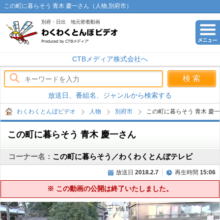
この町に暮らそう 青木 慶一さん（人物,別府市）
別府・日出 地元密着動画
わくわくとんぼビデオ
CTBメディア株式会社へ
放送日、番組名、ジャンルから検索する
わくわくとんぼビデオ
人物
別府市
この町に暮らそう 青木 慶
この町に暮らそう 青木 慶一さん
コーナー名：
この町に暮らそう／わくわくとんぼテレビ
放送日
2018.2.7
再生時間
15:06
※ この動画の公開は終了いたしました。