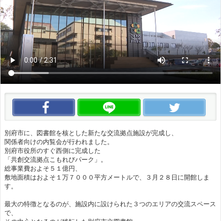
この動画をいいね！
この動画をLINEで送る
この
別府市に、図書館を核とした新たな交流拠点施設が完成し、
関係者向けの内覧会が行われました。
別府市役所のすぐ西側に完成した
「共創交流拠点こもれびパーク」。
総事業費およそ５１億円、
敷地面積はおよそ１万７０００平方メートルで、３月２８日に開館しま
す。
最大の特徴となるのが、施設内に設けられた３つのエリアの交流スペース
で、