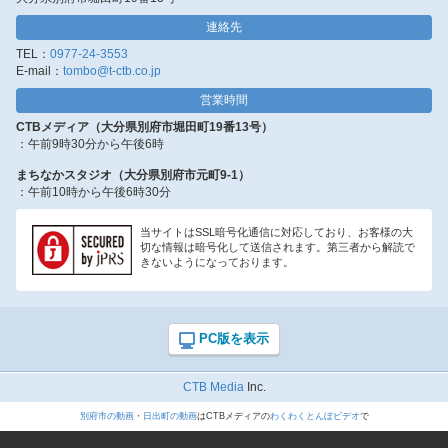
連絡先
TEL：
0977-24-3553
E-mail：
tombo@t-ctb.co.jp
営業時間
CTBメディア（大分県別府市堀田町19番13号）
：午前9時30分から午後6時
まちなかスタジオ（大分県別府市元町9-1）
：午前10時から午後6時30分
当サイトはSSL暗号化通信に対応しており、お客様の大
切な情報は暗号化して送信されます。第三者から解読で
きないようになっております。
CTB Media
Inc.
別府市の動画
・
日出町の動画
はCTBメディアの
わくわくとんぼビデオ
で