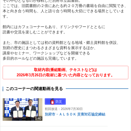
その中心となるのが移転した別府市立図書館。
ここでは、旧図書館の２倍にあたる約２０万冊の書籍を自由に閲覧でき、
本と向き合う時間も、人と語り合う時間も大切にできる場所としていま
す。
館内にはカフェコーナーもあり、ドリンクやフードとともに
読書や交流を楽しむことができます。
また、市の施設としては初の資料館となる地域・郷土資料館を併設、
別府の歴史にまつわるさまざまな資料を展示するほか、
講座やセミナー、ワークショップなどを開催できる
多目的ホールなどの施設も完備しています。
取材内容(番組動画、テキストなど)は
2026年3月26日の取材に基づいた内容となっております。
このコーナーの関連動画を見る
防災
初回放送：2026年7月30日
別府市・ＡＬＳＯＫ 災害対応協定締結
1:40