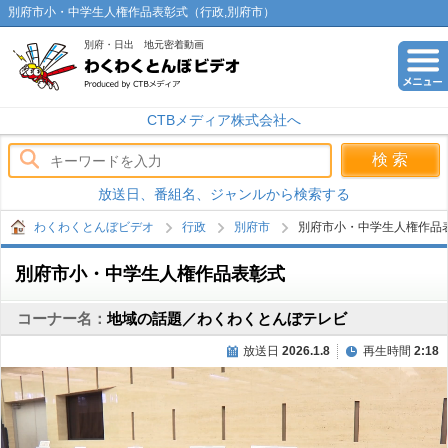
別府市小・中学生人権作品表彰式（行政,別府市）
別府・日出 地元密着動画
わくわくとんぼビデオ
CTBメディア株式会社へ
放送日、番組名、ジャンルから検索する
わくわくとんぼビデオ
行政
別府市
別府市小・中学生人権作品
別府市小・中学生人権作品表彰式
コーナー名：
地域の話題／わくわくとんぼテレビ
放送日
2026.1.8
再生時間
2:18