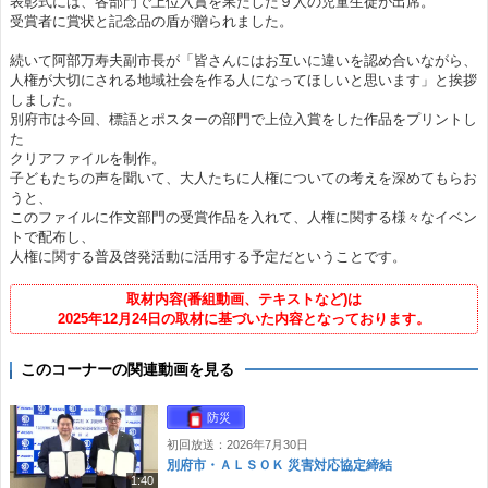
表彰式には、各部門で上位入賞を果たした９人の児童生徒が出席。
受賞者に賞状と記念品の盾が贈られました。
続いて阿部万寿夫副市長が「皆さんにはお互いに違いを認め合いながら、
人権が大切にされる地域社会を作る人になってほしいと思います」と挨拶
しました。
別府市は今回、標語とポスターの部門で上位入賞をした作品をプリントし
た
クリアファイルを制作。
子どもたちの声を聞いて、大人たちに人権についての考えを深めてもらお
うと、
このファイルに作文部門の受賞作品を入れて、人権に関する様々なイベン
トで配布し、
人権に関する普及啓発活動に活用する予定だということです。
取材内容(番組動画、テキストなど)は
2025年12月24日の取材に基づいた内容となっております。
このコーナーの関連動画を見る
防災
初回放送：2026年7月30日
別府市・ＡＬＳＯＫ 災害対応協定締結
1:40