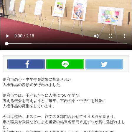
この動画をいいね！
この動画をLINEで送る
この
別府市の小・中学生を対象に募集された
人権作品の表彰式が行われました。
別府市では、子どもたちに人権について学び、
考える機会を与えようと、毎年、市内の小・中学生を対象に
人権作品の募集をしています。
今回は標語、ポスター、作文の３部門合わせて４４８点が集まり、
市の職員や教員などによる審査の結果各部門６点ずつが賞に選ばれまし
た。