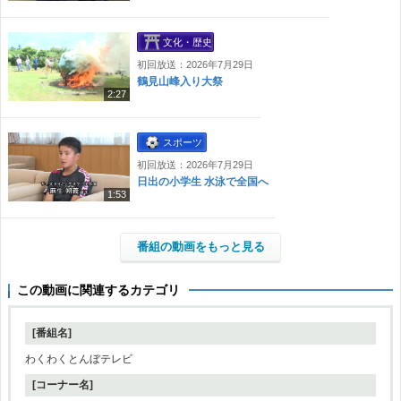
文化・歴史
初回放送：2026年7月29日
鶴見山峰入り大祭
2:27
スポーツ
初回放送：2026年7月29日
日出の小学生 水泳で全国へ
1:53
番組の動画をもっと見る
この動画に関連するカテゴリ
[番組名]
わくわくとんぼテレビ
[コーナー名]