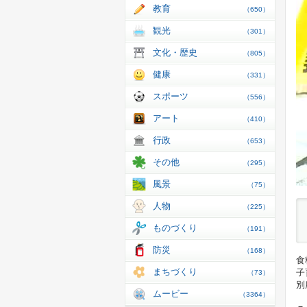
教育
（650）
観光
（301）
文化・歴史
（805）
健康
（331）
スポーツ
（556）
アート
（410）
行政
（653）
その他
（295）
風景
（75）
人物
（225）
ものづくり
（191）
防災
（168）
食
まちづくり
子
（73）
別
ムービー
（3364）