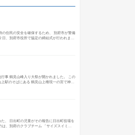
時の住民の安全を確保するため、 別府市が警備
２日、別府市役所で協定の締結式が行われま…
行事 鶴見山峰入り大祭が開かれました。 この
上駅のそばにある 鶴見山上権現一の宮で神…
た、 日出町の児童がその報告に日出町役場を
のは、別府のクラブチーム 「サイズスイミ…