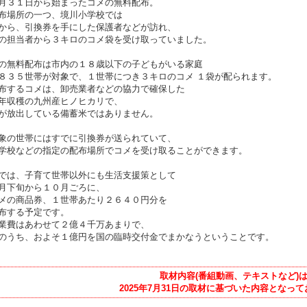
月３１日から始まったコメの無料配布。
布場所の一つ、境川小学校では
から、引換券を手にした保護者などが訪れ、
の担当者から３キロのコメ袋を受け取っていました。
の無料配布は市内の１８歳以下の子どもがいる家庭
８３５世帯が対象で、１世帯につき３キロのコメ １袋が配られます。
布するコメは、卸売業者などの協力で確保した
年収穫の九州産ヒノヒカリで、
が放出している備蓄米ではありません。
象の世帯にはすでに引換券が送られていて、
学校などの指定の配布場所でコメを受け取ることができます。
では、子育て世帯以外にも生活支援策として
月下旬から１０月ごろに、
メの商品券、１世帯あたり２６４０円分を
布する予定です。
業費はあわせて２億４千万あまりで、
のうち、およそ１億円を国の臨時交付金でまかなうということです。
取材内容(番組動画、テキストなど)
2025年7月31日の取材に基づいた内容となっ