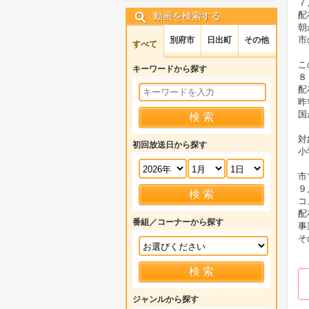
７
配
動画を検索する
朝
市
別府市
日出町
その他
すべて
こ
キーワードから探す
８
配
昨
国
対
初回放送日から探す
小
市
９
コ
配
番組／コーナーから探す
事
そ
ジャンルから探す