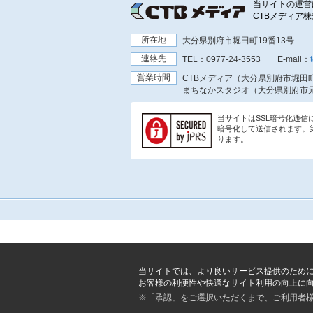
当サイトの運営
CTBメディア
所在地
大分県別府市堀田町19番13号
連絡先
TEL：
0977-24-3553
E-mail：
営業時間
CTBメディア（大分県別府市堀田町
まちなかスタジオ（大分県別府市元
当サイトはSSL暗号化通
暗号化して送信されます。
ります。
当サイトでは、より良いサービス提供のため
お客様の利便性や快適なサイト利用の向上に
※「承認」をご選択いただくまで、ご利用者