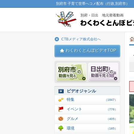
別府市 子育て世帯へコメ配布（行政,別府市）
別府・日出 地元密着動画
CTBメディア株式会社へ
わくわくとんぼビデオTOP
別府市 動画
日出 動
ビデオジャンル
特集
（1847）
イベント
（776）
グルメ
（405）
環境
（185）