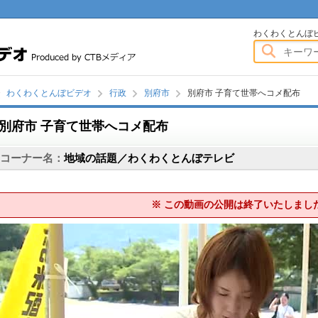
わくわくとんぼビデオ
わくわくとんぼ
わくわくとんぼビデオ
行政
別府市
別府市 子育て世帯へコメ配布
別府市 子育て世帯へコメ配布
画
コーナー名：
地域の話題／わくわくとんぼテレビ
※ この動画の公開は終了いたしまし