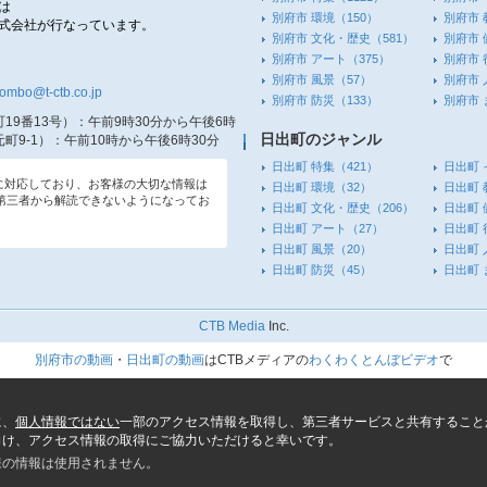
は
別府市 環境
（150）
別府市 
株式会社が行なっています。
別府市 文化・歴史
（581）
別府市 
別府市 アート
（375）
別府市 
別府市 風景
（57）
別府市 
tombo@t-ctb.co.jp
別府市 防災
（133）
別府市
19番13号）
：午前9時30分から午後6時
日出町のジャンル
町9-1）
：午前10時から午後6時30分
日出町 特集
（421）
日出町 
信に対応しており、お客様の大切な情報は
日出町 環境
（32）
日出町 
第三者から解読できないようになってお
日出町 文化・歴史
（206）
日出町 
日出町 アート
（27）
日出町 
日出町 風景
（20）
日出町 
日出町 防災
（45）
日出町
CTB Media
Inc.
別府市の動画
・
日出町の動画
はCTBメディアの
わくわくとんぼビデオ
で
に、
個人情報ではない
一部のアクセス情報を取得し、第三者サービスと共有すること
向け、アクセス情報の取得にご協力いただけると幸いです。
様の情報は使用されません。