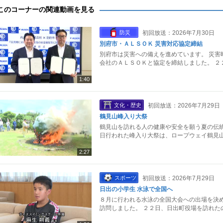
このコーナーの関連動画を見る
防災
初回放送：2026年7月30日
別府市・ＡＬＳＯＫ 災害対応協定締結
別府市は災害への備えを進めています。 災害
会社のＡＬＳＯＫと協定を締結しました。 ２
1:40
文化・歴史
初回放送：2026年7月29日
鶴見山峰入り大祭
鶴見山を訪れる人の健康や安全を願う夏の伝統
日行われた峰入り大祭は、ロープウェイ鶴見山
2:27
スポーツ
初回放送：2026年7月29日
日出の小学生 水泳で全国へ
８月に行われる水泳の全国大会への出場を決め
訪問しました。 ２２日、日出町役場を訪れた