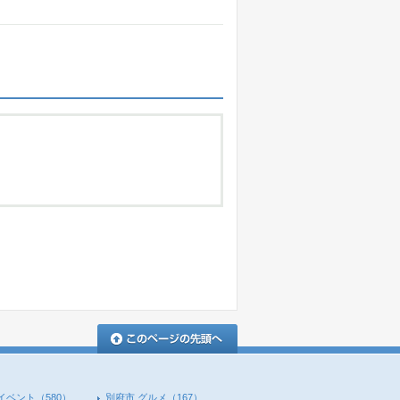
このページの先頭へ
イベント
（580）
別府市 グルメ
（167）