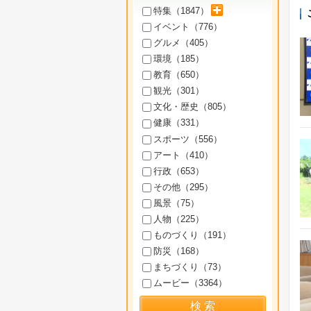
サブカテゴリを展開
特集（
1847
）
イベント（
776
）
グルメ（
405
）
環境（
185
）
教育（
650
）
観光（
301
）
文化・歴史（
805
）
健康（
331
）
スポーツ（
556
）
アート（
410
）
行政（
653
）
その他（
295
）
風景（
75
）
人物（
225
）
ものづくり（
191
）
防災（
168
）
まちづくり（
73
）
ムービー（
3364
）