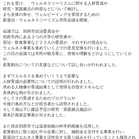
これを受け、 ウェルネスツーリズムに関する人材育成や
研究・実践拠点の内容などについて検討し、
まち全体の幸せ、ウェルビーイングを実現するための
新湯治・ウェルネスツーリズム市民会議を開催。
会議では、別府市自治委員会や
別府市内にある３つの大学の研究者や、
宿泊・飲食業者など２０人の委員が、それぞれの視点から
ウェルネス事業を進めていく上での意見交換を行いました。
この日の会議では市民や観光客に、啓発や理解をどのようにしていくか
や、
産業創出についての支援などについて話し合いが行われました。
まずウエルネスを進めていくうえで必要な
人材育成の必要性についての説明が行われました。
求める人物像や育成結果として習得を目指すスキルなど
具体的な例が示されました。
そしてその育成するためのプログラムや
今後の進め方などが担当者から説明されました。
そして扇山下に建設予定の研究・実践拠点施設の
基本計画策定事業が示されました。
また現在別府市では温泉効能の科学的根拠を活用した
産業創出に取り組む中小企業に対し、補助金を交付する事業を行い、
新湯治ウエルネス事業を活性化する取り組みを行っていることも報告され