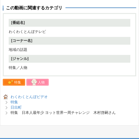
この動画に関連するカテゴリ
[番組名]
わくわくとんぼテレビ
[コーナー名]
地域の話題
[ジャンル]
特集／人物
特集
人物
わくわくとんぼビデオ
特集
日出町
特集 日本人最年少 ヨット世界一周チャレンジ 木村啓嗣さん