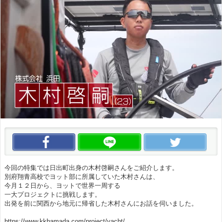
この動画をいいね！
この動画をLINEで送る
この
今回の特集では日出町出身の木村啓嗣さんをご紹介します。
別府翔青高校でヨット部に所属していた木村さんは、
今月１２日から、ヨットで世界一周する
一大プロジェクトに挑戦します。
出発を前に関西から地元に帰省した木村さんにお話を伺いました。
https://www.kkhamada.com/project/yacht/