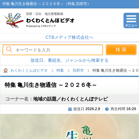
特集 亀川生き物通信 ～２０２６冬～（特集,別府市）
別府・日出 地元密着動画
わくわくとんぼビデオ
CTBメディア株式会社へ
放送日、番組名、ジャンルから検索する
わくわくとんぼビデオ
特集
別府市
特集 亀川生き物通信 ～２
特集 亀川生き物通信 ～２０２６冬～
コーナー名：
地域の話題／わくわくとんぼテレビ
放送日
2026.2.9
再生時間
16:20