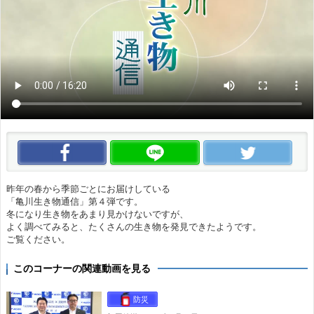
この動画をいいね！
この動画をLINEで送る
この
昨年の春から季節ごとにお届けしている
「亀川生き物通信」第４弾です。
冬になり生き物をあまり見かけないですが、
よく調べてみると、たくさんの生き物を発見できたようです。
ご覧ください。
このコーナーの関連動画を見る
防災