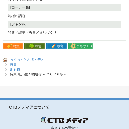
[コーナー名]
地域の話題
[ジャンル]
特集／環境／教育／まちづくり
特集
環境
教育
まちづくり
わくわくとんぼビデオ
特集
別府市
特集 亀川生き物通信 ～２０２６冬～
CTBメディアについて
当サイトの運営は