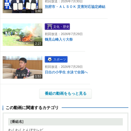
初回放送：2026年7月30日
別府市・ＡＬＳＯＫ 災害対応協定締結
1:40
文化・歴史
初回放送：2026年7月29日
鶴見山峰入り大祭
2:27
スポーツ
初回放送：2026年7月29日
日出の小学生 水泳で全国へ
1:53
番組の動画をもっと見る
この動画に関連するカテゴリ
[番組名]
わくわくとんぼテレビ