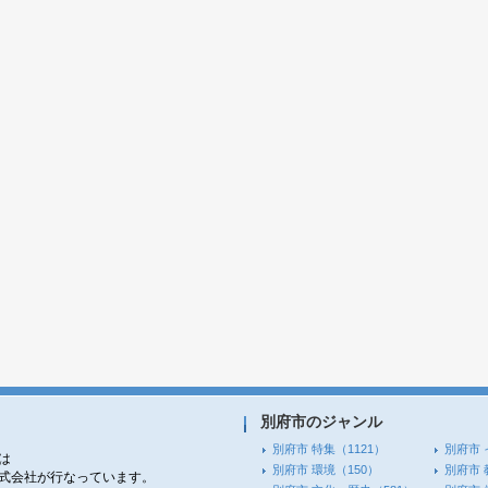
別府市のジャンル
別府市 特集
（1121）
別府市 
は
別府市 環境
（150）
別府市 
株式会社が行なっています。