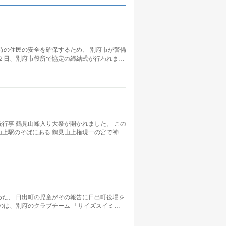
時の住民の安全を確保するため、 別府市が警備
２日、別府市役所で協定の締結式が行われま…
行事 鶴見山峰入り大祭が開かれました。 この
上駅のそばにある 鶴見山上権現一の宮で神…
た、 日出町の児童がその報告に日出町役場を
のは、別府のクラブチーム 「サイズスイミ…