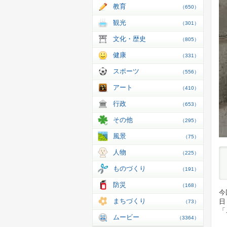
教育
（650）
観光
（301）
文化・歴史
（805）
健康
（331）
スポーツ
（556）
アート
（410）
行政
（653）
その他
（295）
風景
（75）
人物
（225）
ものづくり
（191）
防災
（168）
今
まちづくり
日
（73）
「
ムービー
（3364）