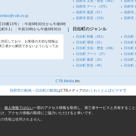
別府市 文化・歴史
（581）
別府市 
別府市 アート
（375）
別府市 
別府市 風景
（57）
別府市 
tombo@t-ctb.co.jp
別府市 防災
（133）
別府市
19番13号）
：午前9時30分から午後6時
日出町のジャンル
町9-1）
：午前10時から午後6時30分
日出町 特集
（421）
日出町 
信に対応しており、お客様の大切な情報は
日出町 環境
（32）
日出町 
第三者から解読できないようになってお
日出町 文化・歴史
（206）
日出町 
日出町 アート
（27）
日出町 
日出町 風景
（20）
日出町 
日出町 防災
（45）
日出町
CTB Media
Inc.
別府市の動画
・
日出町の動画
はCTBメディアの
わくわくとんぼビデオ
で
に、
個人情報ではない
一部のアクセス情報を取得し、第三者サービスと共有すること
向け、アクセス情報の取得にご協力いただけると幸いです。
様の情報は使用されません。