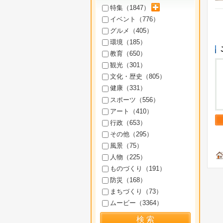
サブカテゴリを展開
特集（
1847
）
イベント（
776
）
グルメ（
405
）
環境（
185
）
教育（
650
）
観光（
301
）
文化・歴史（
805
）
健康（
331
）
スポーツ（
556
）
アート（
410
）
行政（
653
）
その他（
295
）
風景（
75
）
人物（
225
）
ものづくり（
191
）
防災（
168
）
まちづくり（
73
）
ムービー（
3364
）