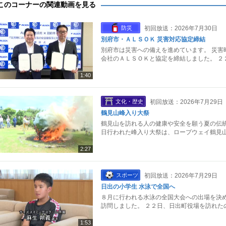
このコーナーの関連動画を見る
防災
初回放送：2026年7月30日
別府市・ＡＬＳＯＫ 災害対応協定締結
別府市は災害への備えを進めています。 災害
会社のＡＬＳＯＫと協定を締結しました。 ２
1:40
文化・歴史
初回放送：2026年7月29日
鶴見山峰入り大祭
鶴見山を訪れる人の健康や安全を願う夏の伝統
日行われた峰入り大祭は、ロープウェイ鶴見山
2:27
スポーツ
初回放送：2026年7月29日
日出の小学生 水泳で全国へ
８月に行われる水泳の全国大会への出場を決め
訪問しました。 ２２日、日出町役場を訪れた
1:53