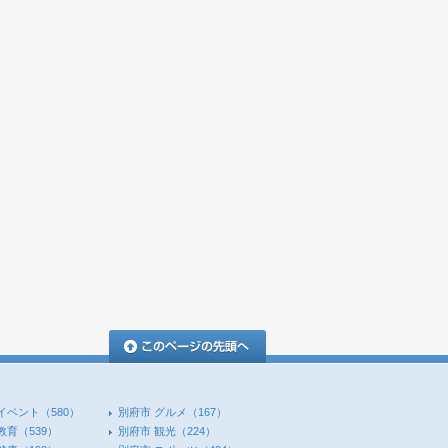
このページの先頭へ
イベント
（580）
別府市 グルメ
（167）
教育
（539）
別府市 観光
（224）