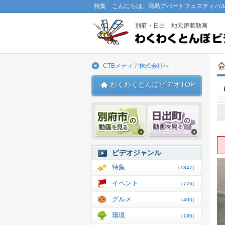
特集 こんにちは、清島アパートフェスティバル
別府・日出 地元密着動画
CTBメディア株式会社へ
わくわくとんぼビデオTOP
別府市 動画
日出 動
ビデオジャンル
特集
（1847）
イベント
（776）
グルメ
（405）
環境
（185）