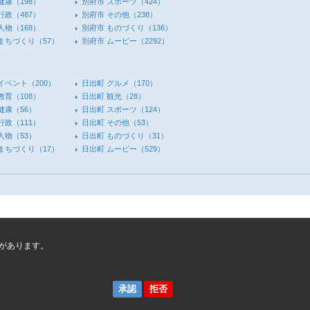
健康
（198）
別府市 スポーツ
（424）
行政
（487）
別府市 その他
（238）
人物
（168）
別府市 ものづくり
（136）
 まちづくり
（57）
別府市 ムービー
（2292）
イベント
（200）
日出町 グルメ
（170）
教育
（108）
日出町 観光
（28）
健康
（56）
日出町 スポーツ
（124）
行政
（111）
日出町 その他
（53）
人物
（53）
日出町 ものづくり
（31）
 まちづくり
（17）
日出町 ムービー
（529）
があります。