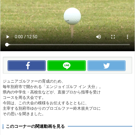
この動画をいいね！
この動画をLINEで送る
この
ジュニアゴルファーの育成のため、
毎年別府市で開かれる「エンジョイゴルフ イン 大分」。
県内の中学生・高校生などが、直接プロから指導を受け
コースを周る大会です。
今回は、この大会の模様をお伝えするとともに、
主宰する別府市ゆかりのプロゴルファー鈴木規夫プロに
その思いを聞きました。
このコーナーの関連動画を見る