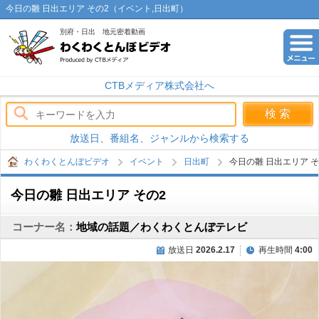
今日の雛 日出エリア その2（イベント,日出町）
別府・日出 地元密着動画
わくわくとんぼビデオ
CTBメディア株式会社へ
放送日、番組名、ジャンルから検索する
わくわくとんぼビデオ
イベント
日出町
今日の雛 日出エリア そ
今日の雛 日出エリア その2
コーナー名：
地域の話題／わくわくとんぼテレビ
放送日
2026.2.17
再生時間
4:00