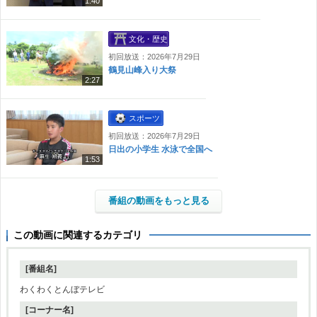
1:40
文化・歴史
初回放送：2026年7月29日
鶴見山峰入り大祭
2:27
スポーツ
初回放送：2026年7月29日
日出の小学生 水泳で全国へ
1:53
番組の動画をもっと見る
この動画に関連するカテゴリ
[番組名]
わくわくとんぼテレビ
[コーナー名]