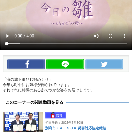
この動画をいいね！
この動画をLINEで送る
この
「海の城下町ひじ雛めぐり」
今年も町中にお雛様が飾られています。
それぞれに特徴のあるあでやかな姿をお届けします。
このコーナーの関連動画を見る
防災
初回放送：2026年7月30日
別府市・ＡＬＳＯＫ 災害対応協定締結