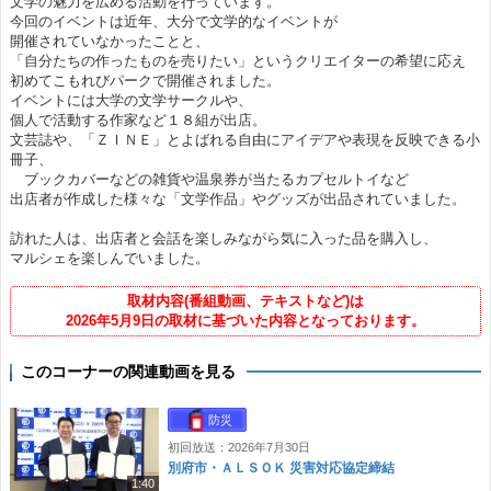
文学の魅力を広める活動を行っています。
今回のイベントは近年、大分で文学的なイベントが
開催されていなかったことと、
「自分たちの作ったものを売りたい」というクリエイターの希望に応え
初めてこもれびパークで開催されました。
イベントには大学の文学サークルや、
個人で活動する作家など１８組が出店。
文芸誌や、「ＺＩＮＥ」とよばれる自由にアイデアや表現を反映できる小
冊子、
ブックカバーなどの雑貨や温泉券が当たるカプセルトイなど
出店者が作成した様々な「文学作品」やグッズが出品されていました。
訪れた人は、出店者と会話を楽しみながら気に入った品を購入し、
マルシェを楽しんでいました。
取材内容(番組動画、テキストなど)は
2026年5月9日の取材に基づいた内容となっております。
このコーナーの関連動画を見る
防災
初回放送：2026年7月30日
別府市・ＡＬＳＯＫ 災害対応協定締結
1:40