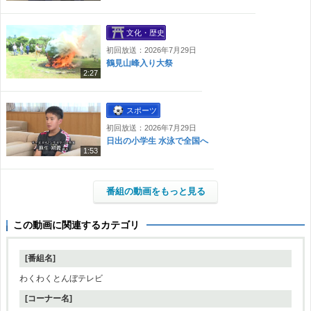
文化・歴史
初回放送：2026年7月29日
鶴見山峰入り大祭
2:27
スポーツ
初回放送：2026年7月29日
日出の小学生 水泳で全国へ
1:53
番組の動画をもっと見る
この動画に関連するカテゴリ
[番組名]
わくわくとんぼテレビ
[コーナー名]