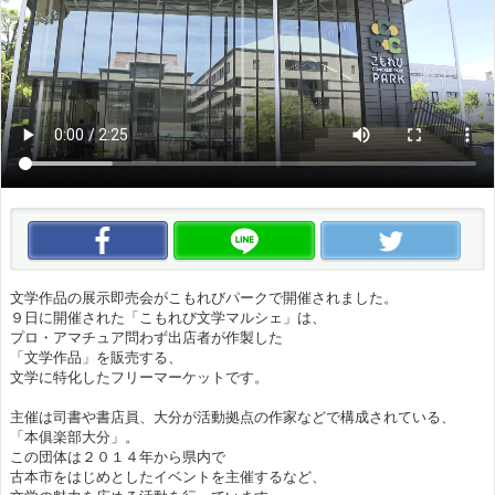
この動画をいいね！
この動画をLINEで送る
この
文学作品の展示即売会がこもれびパークで開催されました。
９日に開催された「こもれび文学マルシェ」は、
プロ・アマチュア問わず出店者が作製した
「文学作品」を販売する、
文学に特化したフリーマーケットです。
主催は司書や書店員、大分が活動拠点の作家などで構成されている、
「本俱楽部大分」。
この団体は２０１４年から県内で
古本市をはじめとしたイベントを主催するなど、