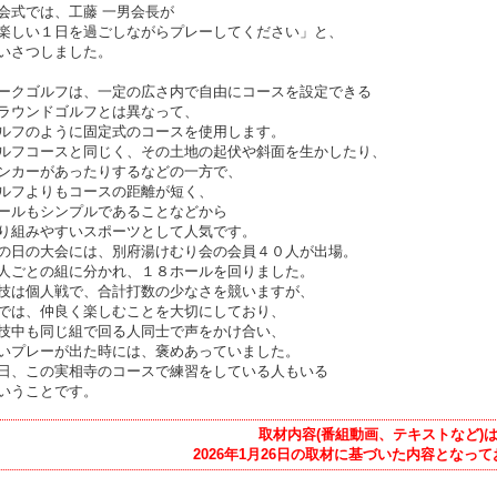
会式では、工藤 一男会長が
楽しい１日を過ごしながらプレーしてください」と、
いさつしました。
ークゴルフは、一定の広さ内で自由にコースを設定できる
ラウンドゴルフとは異なって、
ルフのように固定式のコースを使用します。
ルフコースと同じく、その土地の起伏や斜面を生かしたり、
ンカーがあったりするなどの一方で、
ルフよりもコースの距離が短く、
ールもシンプルであることなどから
り組みやすいスポーツとして人気です。
の日の大会には、別府湯けむり会の会員４０人が出場。
人ごとの組に分かれ、１８ホールを回りました。
技は個人戦で、合計打数の少なさを競いますが、
では、仲良く楽しむことを大切にしており、
技中も同じ組で回る人同士で声をかけ合い、
いプレーが出た時には、褒めあっていました。
日、この実相寺のコースで練習をしている人もいる
いうことです。
取材内容(番組動画、テキストなど)
2026年1月26日の取材に基づいた内容となっ