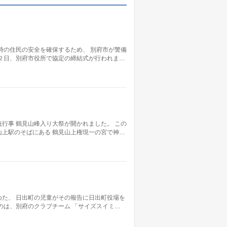
時の住民の安全を確保するため、 別府市が警備
２日、別府市役所で協定の締結式が行われま…
行事 鶴見山峰入り大祭が開かれました。 この
上駅のそばにある 鶴見山上権現一の宮で神…
た、 日出町の児童がその報告に日出町役場を
のは、別府のクラブチーム 「サイズスイミ…