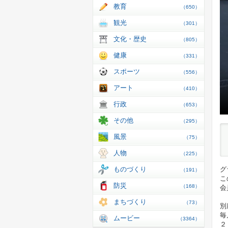
教育
（650）
観光
（301）
文化・歴史
（805）
健康
（331）
スポーツ
（556）
アート
（410）
行政
（653）
その他
（295）
風景
（75）
人物
（225）
ものづくり
グ
（191）
こ
防災
（168）
会
まちづくり
（73）
別
毎
ムービー
（3364）
２