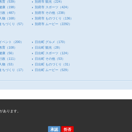
教育
（539）
別府市 観光
（224）
健康
（198）
別府市 スポーツ
（424）
行政
（487）
別府市 その他
（238）
人物
（168）
別府市 ものづくり
（136）
 まちづくり
（57）
別府市 ムービー
（2292）
イベント
（200）
日出町 グルメ
（170）
教育
（108）
日出町 観光
（28）
健康
（56）
日出町 スポーツ
（124）
行政
（111）
日出町 その他
（53）
人物
（53）
日出町 ものづくり
（31）
 まちづくり
（17）
日出町 ムービー
（529）
があります。