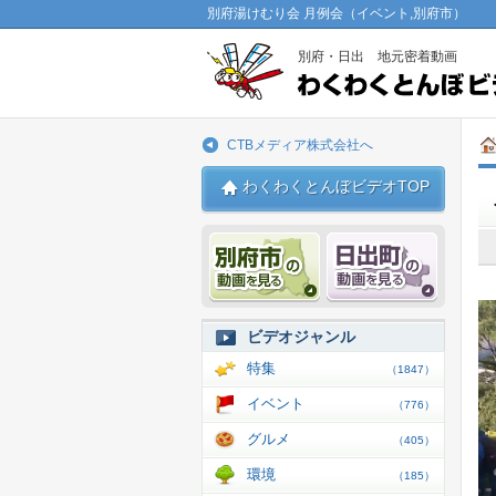
別府湯けむり会 月例会（イベント,別府市）
別府・日出 地元密着動画
CTBメディア株式会社へ
わくわくとんぼビデオTOP
別府市 動画
日出 動
ビデオジャンル
特集
（1847）
イベント
（776）
グルメ
（405）
環境
（185）