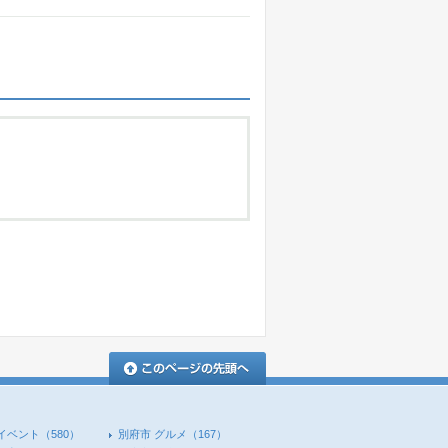
このページの先頭へ
イベント
（580）
別府市 グルメ
（167）