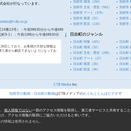
別府市 環境
（150）
別府市 
株式会社が行なっています。
別府市 文化・歴史
（581）
別府市 
別府市 アート
（375）
別府市 
別府市 風景
（57）
別府市 
tombo@t-ctb.co.jp
別府市 防災
（133）
別府市
19番13号）
：午前9時30分から午後6時
日出町のジャンル
町9-1）
：午前10時から午後6時30分
日出町 特集
（421）
日出町 
信に対応しており、お客様の大切な情報は
日出町 環境
（32）
日出町 
第三者から解読できないようになってお
日出町 文化・歴史
（206）
日出町 
日出町 アート
（27）
日出町 
日出町 風景
（20）
日出町 
日出町 防災
（45）
日出町
CTB Media
Inc.
別府市の動画
・
日出町の動画
はCTBメディアの
わくわくとんぼビデオ
で
に、
個人情報ではない
一部のアクセス情報を取得し、第三者サービスと共有すること
向け、アクセス情報の取得にご協力いただけると幸いです。
様の情報は使用されません。