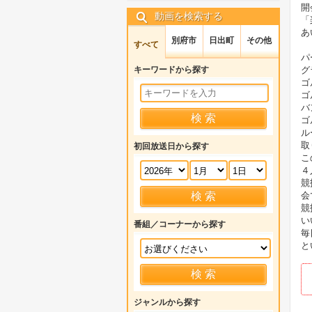
開
動画を検索する
「
あ
別府市
日出町
その他
すべて
パ
キーワードから探す
グ
ゴ
ゴ
バ
ゴ
ル
取
初回放送日から探す
こ
４
競
会
競
い
番組／コーナーから探す
毎
と
ジャンルから探す