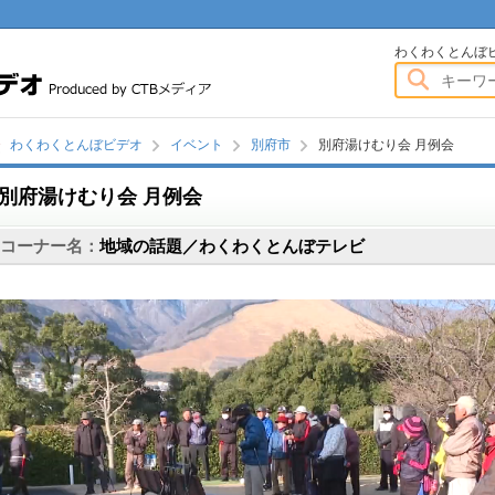
わくわくとんぼビデオ
わくわくとんぼ
わくわくとんぼビデオ
イベント
別府市
別府湯けむり会 月例会
別府湯けむり会 月例会
画
コーナー名：
地域の話題／わくわくとんぼテレビ