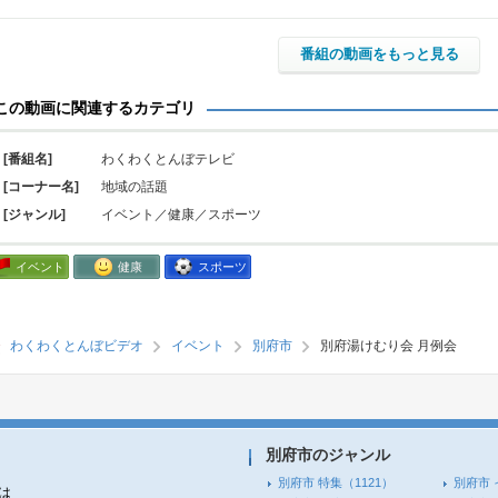
番組の動画をもっと見る
この動画に関連するカテゴリ
[番組名]
わくわくとんぼテレビ
[コーナー名]
地域の話題
[ジャンル]
イベント／健康／スポーツ
イベント
健康
スポーツ
わくわくとんぼビデオ
イベント
別府市
別府湯けむり会 月例会
別府市のジャンル
別府市 特集
（1121）
別府市 
は