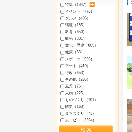
サブカテゴリを展開
特集（
1847
）
イベント（
776
）
グルメ（
405
）
環境（
185
）
教育（
650
）
観光（
301
）
文化・歴史（
805
）
健康（
331
）
スポーツ（
556
）
アート（
410
）
行政（
653
）
その他（
295
）
風景（
75
）
人物（
225
）
ものづくり（
191
）
防災（
168
）
まちづくり（
73
）
ムービー（
3364
）