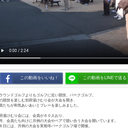
この動画をいいね！
この動画をLINEで送る
ラウンドゴルフよりもゴルフに近い競技、パークゴルフ。
の競技を楽しむ別府湯けむり会が大会を開き、
員たちが和気あいあいとプレーを楽しみました。
府湯けむり会には、会員が６０人おり、
月、会員たち向けに月例の大会やペアで競い合う大会を開いています。
６日には、月例の大会を実相寺パークゴルフ場で開催。