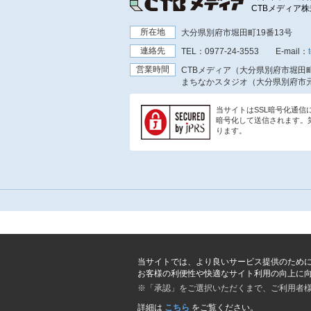
CTBメディア
所在地
大分県別府市堀田町19番13号
連絡先
TEL：
0977-24-3553
E-mail：
営業時間
CTBメディア（大分県別府市堀田町
まちなかスタジオ（大分県別府市元
当サイトはSSL暗号化通
暗号化して送信されます。
ります。
当サイトでは、より良いサービス提供のため
お客様の利便性や快適なサイト利用の向上に
※「承認」をご選択いただくまで、ご利用者
詳細は
こちら
をご覧ください。