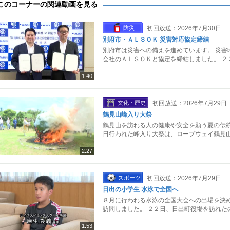
このコーナーの関連動画を見る
防災
初回放送：2026年7月30日
別府市・ＡＬＳＯＫ 災害対応協定締結
別府市は災害への備えを進めています。 災害
会社のＡＬＳＯＫと協定を締結しました。 ２
1:40
文化・歴史
初回放送：2026年7月29日
鶴見山峰入り大祭
鶴見山を訪れる人の健康や安全を願う夏の伝統
日行われた峰入り大祭は、ロープウェイ鶴見山
2:27
スポーツ
初回放送：2026年7月29日
日出の小学生 水泳で全国へ
８月に行われる水泳の全国大会への出場を決め
訪問しました。 ２２日、日出町役場を訪れた
1:53