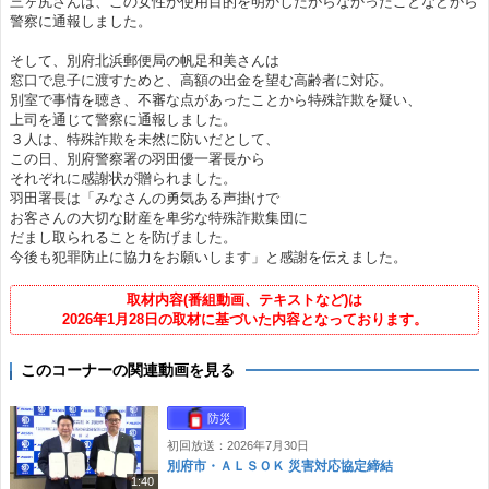
三ヶ尻さんは、この女性が使用目的を明かしたがらなかったことなどから
警察に通報しました。
そして、別府北浜郵便局の帆足和美さんは
窓口で息子に渡すためと、高額の出金を望む高齢者に対応。
別室で事情を聴き、不審な点があったことから特殊詐欺を疑い、
上司を通じて警察に通報しました。
３人は、特殊詐欺を未然に防いだとして、
この日、別府警察署の羽田優一署長から
それぞれに感謝状が贈られました。
羽田署長は「みなさんの勇気ある声掛けで
お客さんの大切な財産を卑劣な特殊詐欺集団に
だまし取られることを防げました。
今後も犯罪防止に協力をお願いします」と感謝を伝えました。
取材内容(番組動画、テキストなど)は
2026年1月28日の取材に基づいた内容となっております。
このコーナーの関連動画を見る
防災
初回放送：2026年7月30日
別府市・ＡＬＳＯＫ 災害対応協定締結
1:40