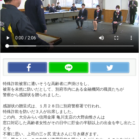
この動画をいいね！
この動画をLINEで送る
この
特殊詐欺被害に遭いそうな高齢者に声掛けをし、
被害を未然に防いだとして、別府市内にある金融機関の職員たちが
警察から感謝状を贈られました。
感謝状の贈呈式は、１月２８日に別府警察署で行われ、
特殊詐欺を防いだ３人が出席しました。
この内、大分みらい信用金庫 亀川支店の大野由惟さんは
窓口対応した高齢者女性がその日中に貯金の半額以上の出金を申し出たこ
とを
不審に思い、上司の三ヶ尻 宏太さんに引き継ぎます。