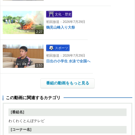
文化・歴史
初回放送：2026年7月29日
鶴見山峰入り大祭
2:27
スポーツ
初回放送：2026年7月29日
日出の小学生 水泳で全国へ
1:53
番組の動画をもっと見る
この動画に関連するカテゴリ
[番組名]
わくわくとんぼテレビ
[コーナー名]