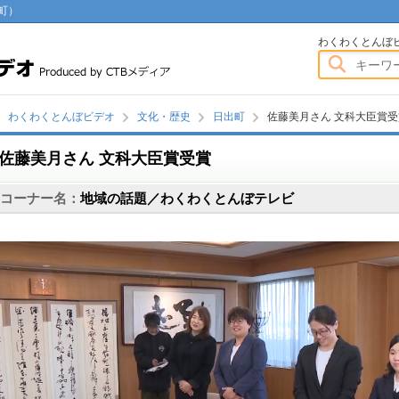
町）
わくわくとんぼビデオ
わくわくとんぼ
わくわくとんぼビデオ
文化・歴史
日出町
佐藤美月さん 文科大臣賞受
佐藤美月さん 文科大臣賞受賞
画
コーナー名：
地域の話題／わくわくとんぼテレビ