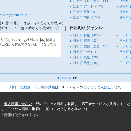
別府市 文化・歴史
（581）
別府市 
別府市 アート
（375）
別府市 
別府市 風景
（57）
別府市 
tombo@t-ctb.co.jp
別府市 防災
（133）
別府市
19番13号）
：午前9時30分から午後6時
日出町のジャンル
町9-1）
：午前10時から午後6時30分
日出町 特集
（421）
日出町 
信に対応しており、お客様の大切な情報は
日出町 環境
（32）
日出町 
第三者から解読できないようになってお
日出町 文化・歴史
（206）
日出町 
日出町 アート
（27）
日出町 
日出町 風景
（20）
日出町 
日出町 防災
（45）
日出町
CTB Media
Inc.
別府市の動画
・
日出町の動画
はCTBメディアの
わくわくとんぼビデオ
で
に、
個人情報ではない
一部のアクセス情報を取得し、第三者サービスと共有すること
向け、アクセス情報の取得にご協力いただけると幸いです。
様の情報は使用されません。