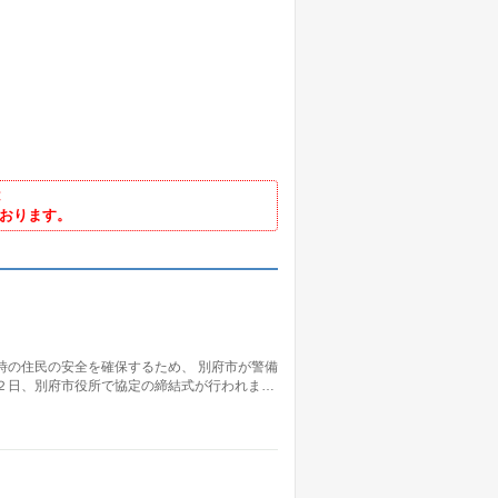
は
ております。
時の住民の安全を確保するため、 別府市が警備
２日、別府市役所で協定の締結式が行われま…