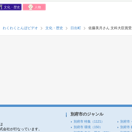
文化・歴史
人物
わくわくとんぼビデオ
文化・歴史
日出町
佐藤美月さん 文科大臣賞受
別府市のジャンル
別府市 特集
（1121）
別府市 
は
別府市 環境
（150）
別府市 
株式会社が行なっています。