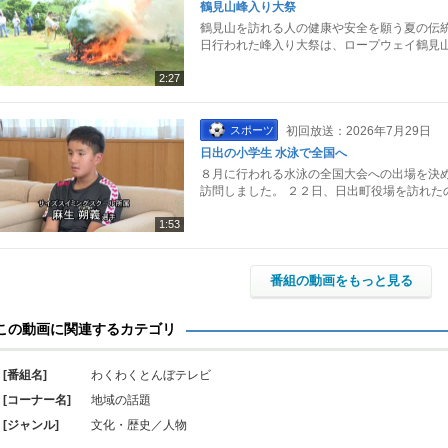
鶴見山峰入り大祭
鶴見山を訪れる人の健康や安全を願う夏の伝統
日行われた峰入り大祭は、ロープウェイ鶴見山
2:27
スポーツ
初回放送：2026年7月29日
日出の小学生 水泳で全国へ
８月に行われる水泳の全国大会への出場を決め
訪問しました。 ２２日、日出町役場を訪れた
1:53
番組の動画をもっと見る
この動画に関連するカテゴリ
[番組名]
わくわくとんぼテレビ
[コーナー名]
地域の話題
[ジャンル]
文化・歴史／人物