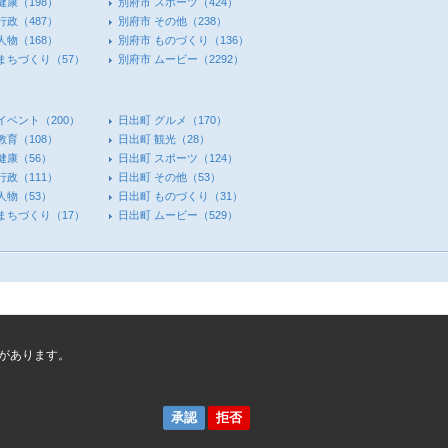
健康
（198）
別府市 スポーツ
（424）
行政
（487）
別府市 その他
（238）
人物
（168）
別府市 ものづくり
（136）
 まちづくり
（57）
別府市 ムービー
（2292）
イベント
（200）
日出町 グルメ
（170）
教育
（108）
日出町 観光
（28）
健康
（56）
日出町 スポーツ
（124）
行政
（111）
日出町 その他
（53）
人物
（53）
日出町 ものづくり
（31）
 まちづくり
（17）
日出町 ムービー
（529）
があります。