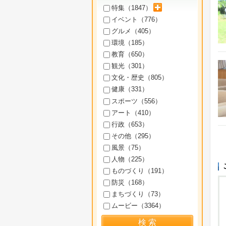
サブカテゴリを展開
特集（
1847
）
イベント（
776
）
グルメ（
405
）
環境（
185
）
教育（
650
）
観光（
301
）
文化・歴史（
805
）
健康（
331
）
スポーツ（
556
）
アート（
410
）
行政（
653
）
その他（
295
）
風景（
75
）
人物（
225
）
ものづくり（
191
）
防災（
168
）
まちづくり（
73
）
ムービー（
3364
）