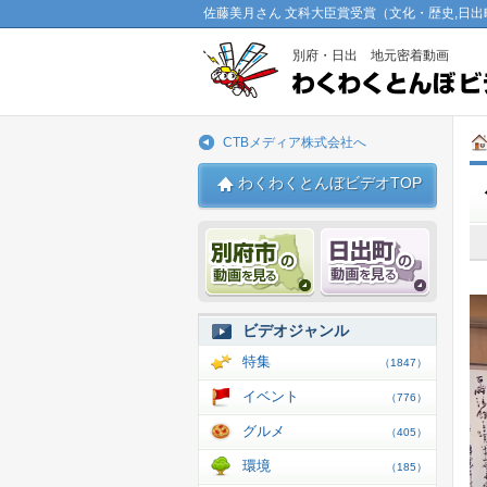
佐藤美月さん 文科大臣賞受賞（文化・歴史,日出
別府・日出 地元密着動画
CTBメディア株式会社へ
わくわくとんぼビデオTOP
別府市 動画
日出 動
ビデオジャンル
特集
（1847）
イベント
（776）
グルメ
（405）
環境
（185）