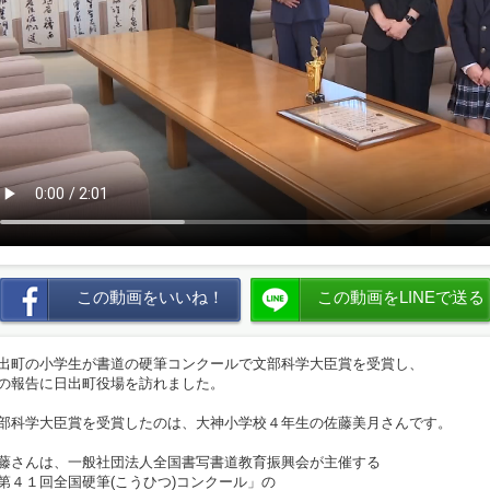
この動画をいいね！
この動画をLINEで送る
出町の小学生が書道の硬筆コンクールで文部科学大臣賞を受賞し、
の報告に日出町役場を訪れました。
部科学大臣賞を受賞したのは、大神小学校４年生の佐藤美月さんです。
藤さんは、一般社団法人全国書写書道教育振興会が主催する
第４１回全国硬筆(こうひつ)コンクール」の