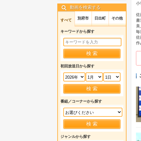
小
動画を検索する
佐
別府市
日出町
その他
すべて
書
美
キーワードから探す
毎
佐
作
初回放送日から探す
番組／コーナーから探す
ジャンルから探す