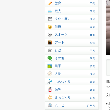
教育
（650）
観光
（301）
文化・歴史
（805）
健康
（331）
スポーツ
（556）
アート
（410）
行政
（653）
その他
（295）
風景
（75）
人物
（225）
ものづくり
日
（191）
そ
防災
（168）
文
まちづくり
（73）
佐
ムービー
（3364）
「