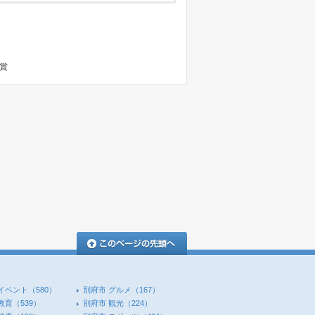
賞
このページの先頭へ
イベント
（580）
別府市 グルメ
（167）
教育
（539）
別府市 観光
（224）