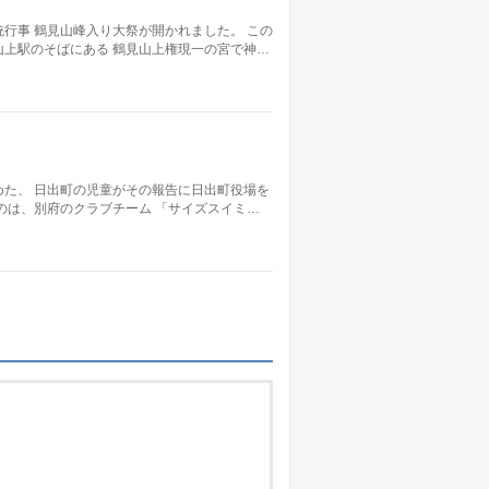
行事 鶴見山峰入り大祭が開かれました。 この
上駅のそばにある 鶴見山上権現一の宮で神…
た、 日出町の児童がその報告に日出町役場を
のは、別府のクラブチーム 「サイズスイミ…