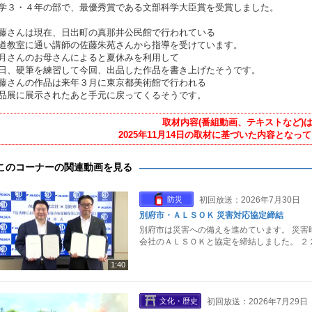
学３・４年の部で、最優秀賞である文部科学大臣賞を受賞しました。
藤さんは現在、日出町の真那井公民館で行われている
道教室に通い講師の佐藤朱苑さんから指導を受けています。
月さんのお母さんによると夏休みを利用して
日、硬筆を練習して今回、出品した作品を書き上げたそうです。
藤さんの作品は来年３月に東京都美術館で行われる
品展に展示されたあと手元に戻ってくるそうです。
取材内容(番組動画、テキストなど)
2025年11月14日の取材に基づいた内容となっ
このコーナーの関連動画を見る
防災
初回放送：2026年7月30日
別府市・ＡＬＳＯＫ 災害対応協定締結
別府市は災害への備えを進めています。 災害
会社のＡＬＳＯＫと協定を締結しました。 ２
1:40
文化・歴史
初回放送：2026年7月29日