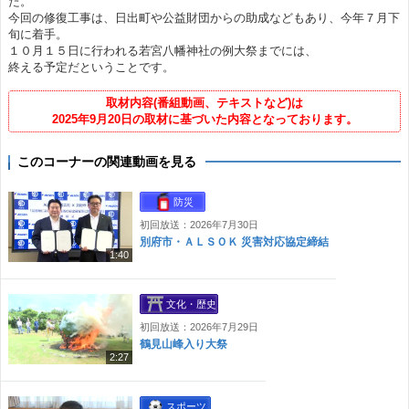
た。
今回の修復工事は、日出町や公益財団からの助成などもあり、今年７月下
旬に着手。
１０月１５日に行われる若宮八幡神社の例大祭までには、
終える予定だということです。
取材内容(番組動画、テキストなど)は
2025年9月20日の取材に基づいた内容となっております。
このコーナーの関連動画を見る
防災
初回放送：2026年7月30日
別府市・ＡＬＳＯＫ 災害対応協定締結
1:40
文化・歴史
初回放送：2026年7月29日
鶴見山峰入り大祭
2:27
スポーツ