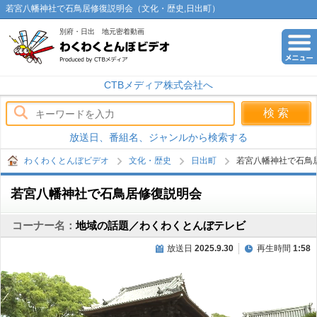
若宮八幡神社で石鳥居修復説明会（文化・歴史,日出町）
別府・日出 地元密着動画
わくわくとんぼビデオ
CTBメディア株式会社へ
放送日、番組名、ジャンルから検索する
わくわくとんぼビデオ
文化・歴史
日出町
若宮八幡神社で石鳥
若宮八幡神社で石鳥居修復説明会
コーナー名：
地域の話題／わくわくとんぼテレビ
放送日
2025.9.30
再生時間
1:58