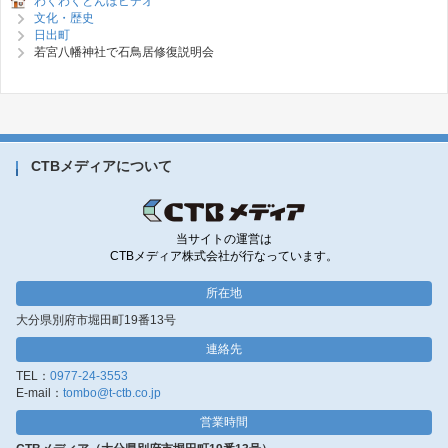
わくわくとんぼビデオ
文化・歴史
日出町
若宮八幡神社で石鳥居修復説明会
CTBメディアについて
当サイトの運営は
CTBメディア株式会社が行なっています。
所在地
大分県別府市堀田町19番13号
連絡先
TEL：
0977-24-3553
E-mail：
tombo@t-ctb.co.jp
営業時間