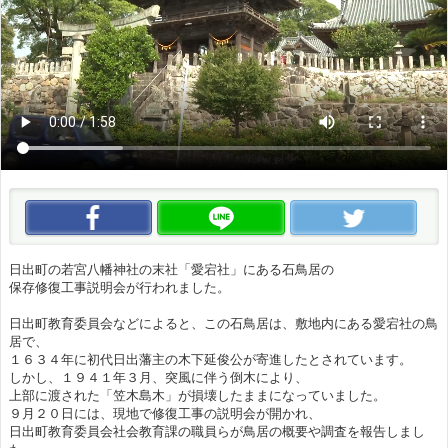
この動画をいいね！
この動画をLINEで送る
この
日出町の若宮八幡神社の末社「愛宕社」にある石鳥居の
保存修復工事説明会が行われました。
日出町教育委員会などによると、この石鳥居は、敷地内にある愛宕社の鳥
居で、
１６３４年に初代日出藩主の木下延俊公が寄進したとされています。
しかし、１９４１年３月、突風に伴う倒木により、
上部に渡された「笠木島木」が損壊したままになっていました。
９月２０日には、現地で修復工事の説明会が開かれ、
日出町教育委員会社会教育課の職員らが鳥居の概要や調査を報告しまし