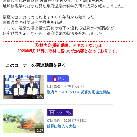
別府温泉地球博物館 理事長の由佐悠紀さんが講師を務め、
地球物理学などから見た別府温泉の科学的研究成果を紹介しました。
講座では、はじめにおよそ１００年前から始まった
別府温泉の科学研究の歴史を解説。
そして、温泉の湧出量の変化や地下を流れる温泉水の経路など
研究結果を示しながら、別府温泉の特徴を分析しました。
取材内容(番組動画、テキストなど)は
2026年5月12日の取材に基づいた内容となっております。
このコーナーの関連動画を見る
防災
初回放送：2026年7月30日
別府市・ＡＬＳＯＫ 災害対応協定締結
1:40
文化・歴史
初回放送：2026年7月29日
鶴見山峰入り大祭
2:27