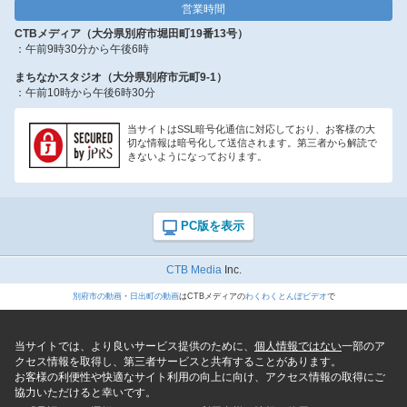
営業時間
CTBメディア（大分県別府市堀田町19番13号）
：午前9時30分から午後6時
まちなかスタジオ（大分県別府市元町9-1）
：午前10時から午後6時30分
当サイトはSSL暗号化通信に対応しており、お客様の大
切な情報は暗号化して送信されます。第三者から解読で
きないようになっております。
CTB Media
Inc.
別府市の動画
・
日出町の動画
はCTBメディアの
わくわくとんぼビデオ
で
当サイトでは、より良いサービス提供のために、
個人情報ではない
一部のア
クセス情報を取得し、第三者サービスと共有することがあります。
お客様の利便性や快適なサイト利用の向上に向け、アクセス情報の取得にご
協力いただけると幸いです。