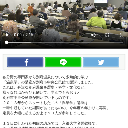
この動画をいいね！
この動画をLINEで送る
この
各分野の専門家から別府温泉について多角的に学ぶ
「温泉学」の講座が別府市中央公民館で開講しました。
これは、身近な別府温泉を歴史・科学・文化など、
様々な観点からひも解いて、学んでもらおうと
別府市中央公民館が開いているものです。
２０１３年からスタートしたこの「温泉学」講座は
一時中断していた期間があったものの、今年度６年ぶりに再開。
定員を大幅に超えるおよそ５０人が参加しました。
１３日に行われた初回の講座では、京都大学名誉教授で、