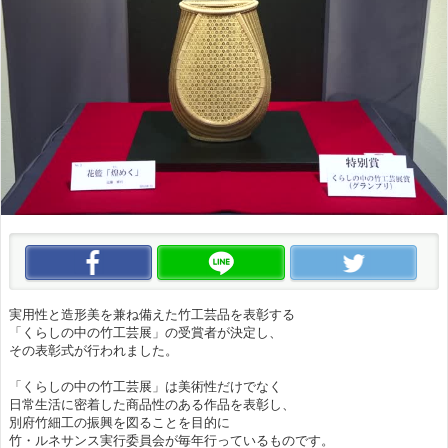
この動画をいいね！
この動画をLINEで送る
この
実用性と造形美を兼ね備えた竹工芸品を表彰する
「くらしの中の竹工芸展」の受賞者が決定し、
その表彰式が行われました。
「くらしの中の竹工芸展」は美術性だけでなく
日常生活に密着した商品性のある作品を表彰し、
別府竹細工の振興を図ることを目的に
竹・ルネサンス実行委員会が毎年行っているものです。