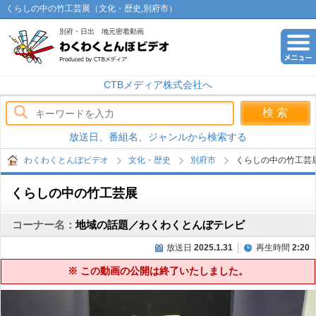
くらしの中の竹工芸展（文化・歴史,別府市）
別府・日出 地元密着動画
わくわくとんぼビデオ
CTBメディア株式会社へ
放送日、番組名、ジャンルから検索する
わくわくとんぼビデオ
文化・歴史
別府市
くらしの中の竹工芸
くらしの中の竹工芸展
コーナー名：
地域の話題／わくわくとんぼテレビ
放送日
2025.1.31
再生時間
2:20
※ この動画の公開は終了いたしました。