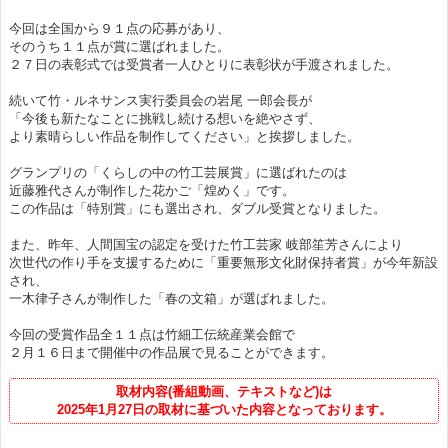
今回は全国から９１点の応募があり、
そのうち１１点が賞に選ばれました。
２７日の表彰式では受賞者一人ひとりに表彰状が手渡されました。
続いて竹・ルネサンス実行委員会の岩尾 一郎会長が
「今後も新たなことに挑戦し続ける想いを絶やさず、
より素晴らしい作品を制作してください」と挨拶しました。
グランプリの「くらしの中の竹工芸展賞」に選ばれたのは
近藤雅代さんが制作した花かご「煌めく」です。
この作品は「特別賞」にも選出され、ダブル受賞となりました。
また、昨年、人間国宝の認定を受けた竹工芸家 岐部笙芳さんにより
次世代の作り手を支援するために「重要無形文化財保持者賞」が今年新設
され、
一木律子さんが制作した「春の文箱」が選ばれました。
今回の受賞作品全１１点は竹細工伝統産業会館で
２月１６日まで開催中の作品展で見ることができます。
取材内容(番組動画、テキストなど)は
2025年1月27日の取材に基づいた内容となっております。