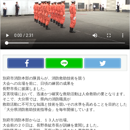
この動画をいいね！
この動画をLINEで送る
この
別府市消防本部の隊員らが、消防救助技術を競う
大会への出場を前に、日頃の練習の成果を
長野市長に披露しました。
災害現場において、迅速かつ確実な救助活動は人命救助の要となります。
そこで、大分県では、県内の消防職員が
救助活動に不可欠な知識と技術を競いその水準を高めることを目的とした
「大分県消防救助技術指導会」を毎年開催しています。
別府市消防本部からは、１３人が出場。
大会前の２０日は、長野恭紘市長が訓練を査閲しました。