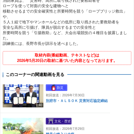
消防隊員は、 災害時、高所に取り残された要救助者を
ロープを使って対面の安全な建物へと
移動させるまでの安全確実性と所要時間を競う「ロープブリッジ救出」
や、
５人１組で地下やマンホールなどの低所に取り残された要救助者を
安全な高所に引揚げ、隊員が脱出するまでの安全性と
所要時間を競う「引揚救助」など、大会出場競技の４種目を披露しまし
た。
訓練後には、長野市長が訓示を述べました。
取材内容(番組動画、テキストなど)は
2026年5月20日の取材に基づいた内容となっております。
このコーナーの関連動画を見る
防災
初回放送：2026年7月30日
別府市・ＡＬＳＯＫ 災害対応協定締結
1:40
文化・歴史
初回放送：2026年7月29日