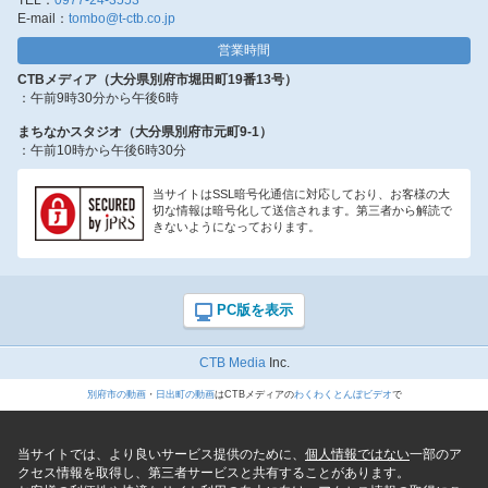
E-mail：
tombo@t-ctb.co.jp
営業時間
CTBメディア（大分県別府市堀田町19番13号）
：午前9時30分から午後6時
まちなかスタジオ（大分県別府市元町9-1）
：午前10時から午後6時30分
当サイトはSSL暗号化通信に対応しており、お客様の大
切な情報は暗号化して送信されます。第三者から解読で
きないようになっております。
CTB Media
Inc.
別府市の動画
・
日出町の動画
はCTBメディアの
わくわくとんぼビデオ
で
当サイトでは、より良いサービス提供のために、
個人情報ではない
一部のア
クセス情報を取得し、第三者サービスと共有することがあります。