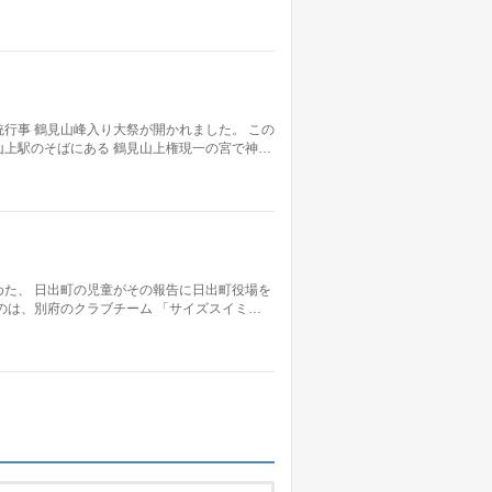
行事 鶴見山峰入り大祭が開かれました。 この
上駅のそばにある 鶴見山上権現一の宮で神…
た、 日出町の児童がその報告に日出町役場を
のは、別府のクラブチーム 「サイズスイミ…