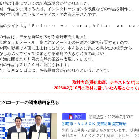
８弾の作品についての記者説明会が開かれました。
回、作品を手掛けるのは、インスタレーションや映像などの作品を制作し、
内外で活躍しているアーティストの内海昭子さんです。
品のタイトルは「Ｂｅｆｏｒｅ ｗｅ ｃｏｍｅ，Ａｆｔｅｒ ｗｅ ｃａ
の作品は、豊かな自然が広がる別府市隠山地区に
径約３．５メートル、高さ約３メートルの円形の水盤を設置するもので、
や雨の影響で水面に生まれる波紋や、水を飲みに集まる鳥や虫の様子から、
がしみ込んでやがて温泉となる別府の大きな時間の流れや、
と海に囲まれた別府の自然の風景を表現しています。
回の作品は３月２０日に公開されます。
た、３月２５日には、お披露目会が行われるということです。
取材内容(番組動画、テキストなど)
2026年2月10日の取材に基づいた内容となっ
このコーナーの関連動画を見る
防災
初回放送：2026年7月30日
別府市・ＡＬＳＯＫ 災害対応協定締結
別府市は災害への備えを進めています。 災害
会社のＡＬＳＯＫと協定を締結しました。 ２