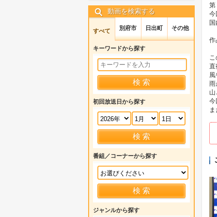
第
動画を検索する
今
国
別府市
日出町
その他
すべて
作
キーワードから探す
こ
直
風
雨
山
今
初回放送日から探す
ま
番組／コーナーから探す
ジャンルから探す