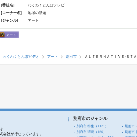
[番組名]
わくわくとんぼテレビ
[コーナー名]
地域の話題
[ジャンル]
アート
アート
わくわくとんぼビデオ
アート
別府市
ＡＬＴＥＲＮＡＴＩＶＥ-ＳＴ
別府市のジャンル
別府市 特集
（1121）
別府市 
は
別府市 環境
（150）
別府市 
株式会社が行なっています。