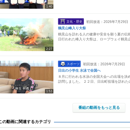
1:40
文化・歴史
初回放送：2026年7月29日
鶴見山峰入り大祭
鶴見山を訪れる人の健康や安全を願う夏の伝統
日行われた峰入り大祭は、ロープウェイ鶴見山
2:27
スポーツ
初回放送：2026年7月29日
日出の小学生 水泳で全国へ
８月に行われる水泳の全国大会への出場を決め
訪問しました。 ２２日、日出町役場を訪れた
1:53
番組の動画をもっと見る
この動画に関連するカテゴリ