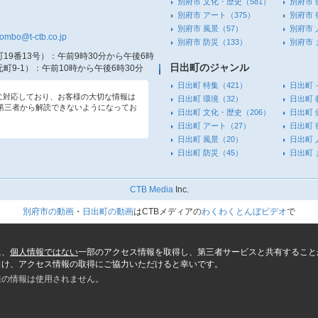
別府市 文化・歴史
（581）
別府市 
別府市 アート
（375）
別府市 
別府市 風景
（57）
別府市 
tombo@t-ctb.co.jp
別府市 防災
（133）
別府市
19番13号）
：午前9時30分から午後6時
日出町のジャンル
町9-1）
：午前10時から午後6時30分
日出町 特集
（421）
日出町 
信に対応しており、お客様の大切な情報は
日出町 環境
（32）
日出町 
第三者から解読できないようになってお
日出町 文化・歴史
（206）
日出町 
日出町 アート
（27）
日出町 
日出町 風景
（20）
日出町 
日出町 防災
（45）
日出町
CTB Media
Inc.
別府市の動画
・
日出町の動画
はCTBメディアの
わくわくとんぼビデオ
で
に、
個人情報ではない
一部のアクセス情報を取得し、第三者サービスと共有すること
向け、アクセス情報の取得にご協力いただけると幸いです。
様の情報は使用されません。