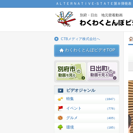
ＡＬＴＥＲＮＡＴＩＶＥ-ＳＴＡＴＥ第８弾発表
別府・日出 地元密着動画
CTBメディア株式会社へ
わくわくとんぼビデオTOP
別府市 動画
日出 動
ビデオジャンル
特集
（1847）
イベント
（776）
グルメ
（405）
環境
（185）