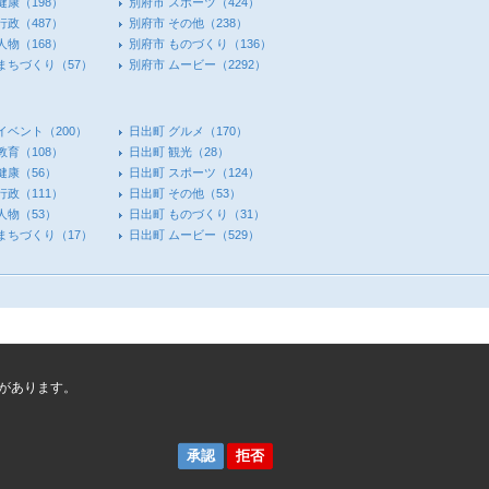
健康
（198）
別府市 スポーツ
（424）
行政
（487）
別府市 その他
（238）
人物
（168）
別府市 ものづくり
（136）
 まちづくり
（57）
別府市 ムービー
（2292）
イベント
（200）
日出町 グルメ
（170）
教育
（108）
日出町 観光
（28）
健康
（56）
日出町 スポーツ
（124）
行政
（111）
日出町 その他
（53）
人物
（53）
日出町 ものづくり
（31）
 まちづくり
（17）
日出町 ムービー
（529）
があります。