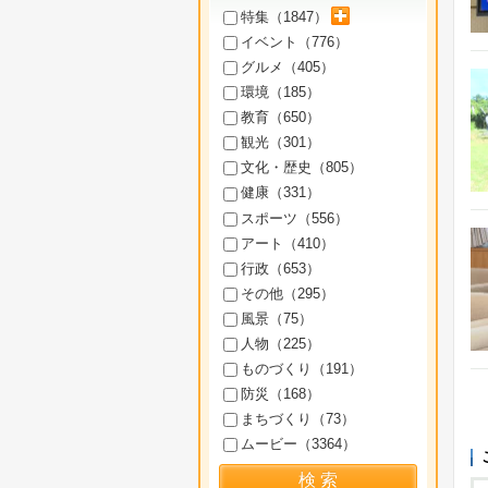
サブカテゴリを展開
特集（
1847
）
イベント（
776
）
グルメ（
405
）
環境（
185
）
教育（
650
）
観光（
301
）
文化・歴史（
805
）
健康（
331
）
スポーツ（
556
）
アート（
410
）
行政（
653
）
その他（
295
）
風景（
75
）
人物（
225
）
ものづくり（
191
）
防災（
168
）
まちづくり（
73
）
ムービー（
3364
）