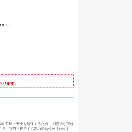
ｍｅ」。
は
ております。
時の住民の安全を確保するため、 別府市が警備
２日、別府市役所で協定の締結式が行われま…