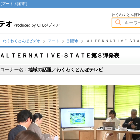
（アート,別府市）
わくわくとんぼビデオ
わくわくとんぼ
わくわくとんぼビデオ
アート
別府市
ＡＬＴＥＲＮＡＴＩＶＥ-ＳＴ
ＡＬＴＥＲＮＡＴＩＶＥ-ＳＴＡＴＥ第８弾発表
画
コーナー名：
地域の話題／わくわくとんぼテレビ