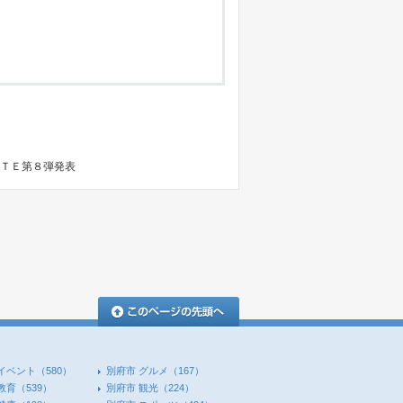
ＡＴＥ第８弾発表
このページの先頭へ
イベント
（580）
別府市 グルメ
（167）
教育
（539）
別府市 観光
（224）