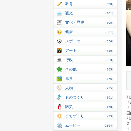
教育
（650）
観光
（301）
文化・歴史
（805）
健康
（331）
スポーツ
（556）
アート
（410）
行政
（653）
その他
（295）
風景
（75）
人物
（225）
ものづくり
別
（191）
「
防災
（168）
「
国
まちづくり
（73）
別
２
ムービー
（3364）
１