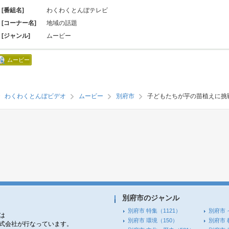
[番組名]
わくわくとんぼテレビ
[コーナー名]
地域の話題
[ジャンル]
ムービー
ムービー
わくわくとんぼビデオ
ムービー
別府市
子どもたちが芋の苗植えに挑
別府市のジャンル
別府市 特集
（1121）
別府市 
は
別府市 環境
（150）
別府市 
株式会社が行なっています。