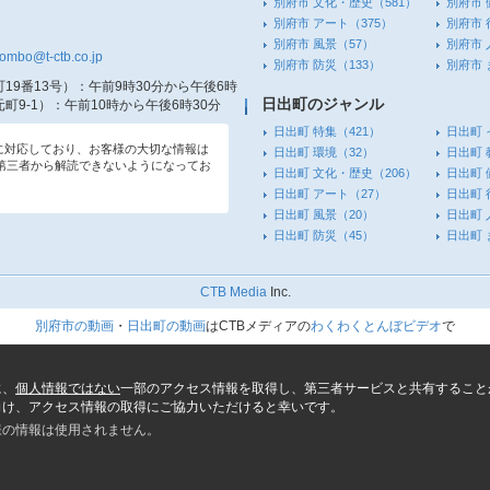
別府市 文化・歴史
（581）
別府市 
別府市 アート
（375）
別府市 
別府市 風景
（57）
別府市 
tombo@t-ctb.co.jp
別府市 防災
（133）
別府市
19番13号）
：午前9時30分から午後6時
日出町のジャンル
町9-1）
：午前10時から午後6時30分
日出町 特集
（421）
日出町 
信に対応しており、お客様の大切な情報は
日出町 環境
（32）
日出町 
第三者から解読できないようになってお
日出町 文化・歴史
（206）
日出町 
日出町 アート
（27）
日出町 
日出町 風景
（20）
日出町 
日出町 防災
（45）
日出町
CTB Media
Inc.
別府市の動画
・
日出町の動画
はCTBメディアの
わくわくとんぼビデオ
で
に、
個人情報ではない
一部のアクセス情報を取得し、第三者サービスと共有すること
向け、アクセス情報の取得にご協力いただけると幸いです。
様の情報は使用されません。