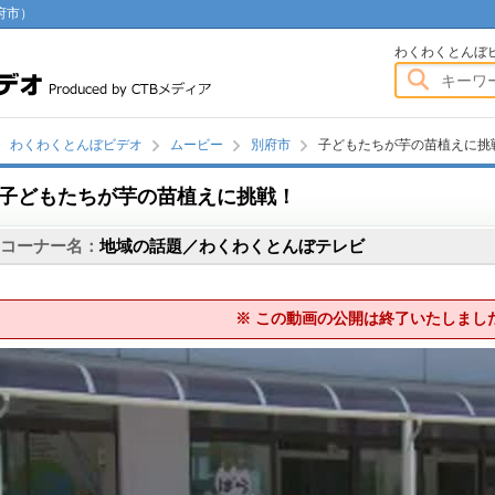
府市）
わくわくとんぼビデオ
わくわくとんぼ
わくわくとんぼビデオ
ムービー
別府市
子どもたちが芋の苗植えに挑
子どもたちが芋の苗植えに挑戦！
画
コーナー名：
地域の話題／わくわくとんぼテレビ
※ この動画の公開は終了いたしまし