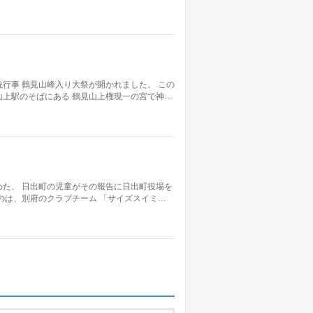
行事 鶴見山峰入り大祭が開かれました。 この
上駅のそばにある 鶴見山上権現一の宮で神…
た、 日出町の児童がその報告に日出町役場を
のは、別府のクラブチーム 「サイズスイミ…