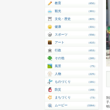
教育
（650）
観光
（301）
文化・歴史
（805）
健康
（331）
スポーツ
（556）
アート
（410）
行政
（653）
その他
（295）
風景
（75）
人物
（225）
ものづくり
（191）
防災
（168）
まちづくり
別
（73）
子
ムービー
（3364）
明