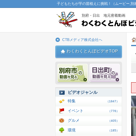
子どもたちが芋の苗植えに挑戦！（ムービー,別
別府・日出 地元密着動画
CTBメディア株式会社へ
わくわくとんぼビデオTOP
別府市 動画
日出 動
ビデオジャンル
特集
（1847）
イベント
（776）
グルメ
（405）
環境
（185）