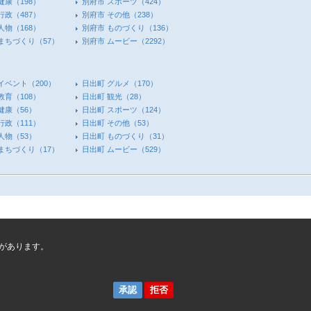
健康
（198）
別府市 スポーツ
（424）
行政
（487）
別府市 その他
（238）
人物
（168）
別府市 ものづくり
（136）
 まちづくり
（57）
別府市 ムービー
（2292）
イベント
（200）
日出町 グルメ
（170）
教育
（108）
日出町 観光
（28）
健康
（56）
日出町 スポーツ
（124）
行政
（111）
日出町 その他
（53）
人物
（53）
日出町 ものづくり
（31）
 まちづくり
（17）
日出町 ムービー
（529）
があります。