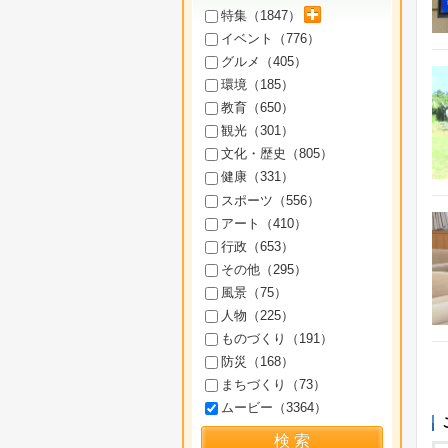
サブカテゴリを展開
特集（
1847
）
イベント（
776
）
グルメ（
405
）
環境（
185
）
教育（
650
）
観光（
301
）
文化・歴史（
805
）
健康（
331
）
スポーツ（
556
）
アート（
410
）
行政（
653
）
その他（
295
）
風景（
75
）
人物（
225
）
ものづくり（
191
）
防災（
168
）
まちづくり（
73
）
ムービー（
3364
）