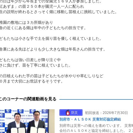
の日は年少から年長までの全園児１６９人が参加しました。
紅あずま」の苗２５０本が園児一人一人に配られ
生の説明が終わるとさっそく畑に移動し苗植えに挑戦していました。
稚園の敷地には３カ所畑があり
舎の近くにある畑は年中の子どもたちの担当です。
どもたちは小さな手で土を掘り苗を優しく植えていました。
舎裏にある先ほどよりも少し大きな畑は年長さんの担当です。
どもたちは強い日差しが降り注ぐ中
さに負けず、苗を丁寧に植えていました。
の日植えられた芋の苗は子どもたちが水やりや草むしりなど
０月まで大切にお世話するそうです。
このコーナーの関連動画を見る
防災
初回放送：2026年7月30日
別府市・ＡＬＳＯＫ 災害対応協定締結
別府市は災害への備えを進めています。 災害
会社のＡＬＳＯＫと協定を締結しました。 ２