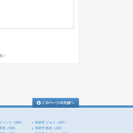
戦！
このページの先頭へ
イベント
（580）
別府市 グルメ
（167）
教育
（539）
別府市 観光
（224）