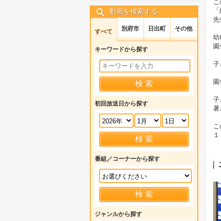
こ
「
動画を検索する
先
別府市
日出町
その他
すべて
幼
園
キーワードから探す
子
園
子
初回放送日から探す
暑
こ
１
番組／コーナーから探す
ジャンルから探す