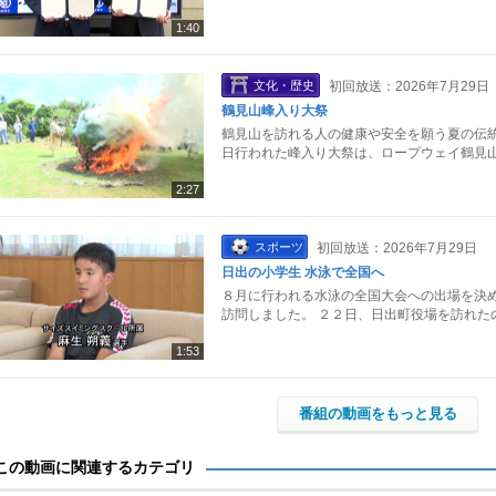
1:40
文化・歴史
初回放送：2026年7月29日
鶴見山峰入り大祭
鶴見山を訪れる人の健康や安全を願う夏の伝統
日行われた峰入り大祭は、ロープウェイ鶴見山
2:27
スポーツ
初回放送：2026年7月29日
日出の小学生 水泳で全国へ
８月に行われる水泳の全国大会への出場を決め
訪問しました。 ２２日、日出町役場を訪れた
1:53
番組の動画をもっと見る
この動画に関連するカテゴリ