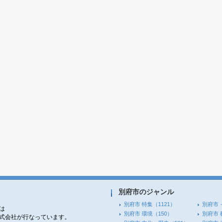
別府市のジャンル
別府市 特集
（1121）
別府市 
は
別府市 環境
（150）
別府市 
株式会社が行なっています。