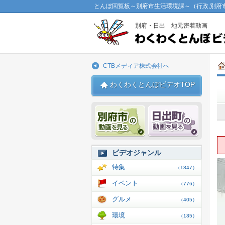
とんぼ回覧板～別府市生活環境課～（行政,別府
別府・日出 地元密着動画
CTBメディア株式会社へ
わくわくとんぼビデオTOP
別府市 動画
日出 動
ビデオジャンル
特集
（1847）
イベント
（776）
グルメ
（405）
環境
（185）