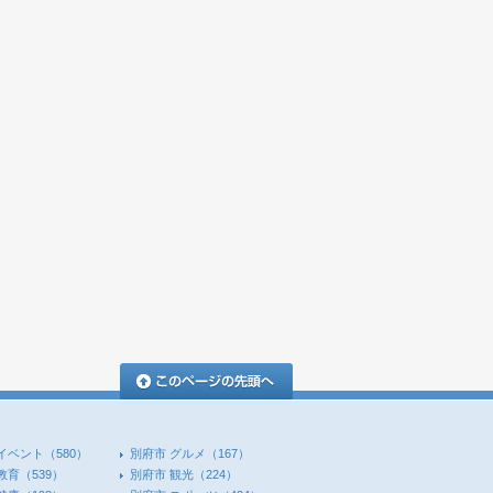
このページの先頭へ
イベント
（580）
別府市 グルメ
（167）
教育
（539）
別府市 観光
（224）