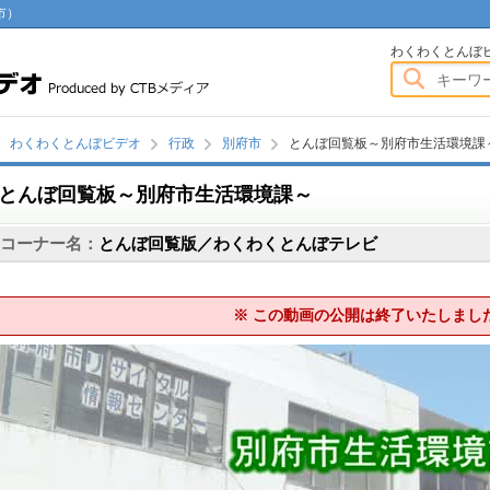
市）
わくわくとんぼビデオ
わくわくとんぼ
わくわくとんぼビデオ
行政
別府市
とんぼ回覧板～別府市生活環境課
とんぼ回覧板～別府市生活環境課～
画
コーナー名：
とんぼ回覧版／わくわくとんぼテレビ
※ この動画の公開は終了いたしまし