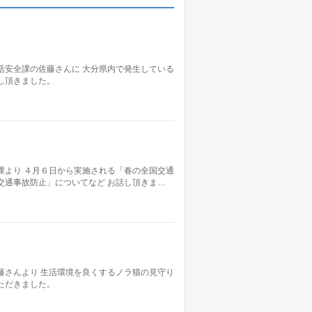
活安全課の佐藤さんに 大分県内で発生している
し頂きました。
課より ４月６日から実施される「春の全国交通
交通事故防止」についてなど お話し頂きま…
藤さんより 生活環境を良くするノラ猫の見守り
ただきました。