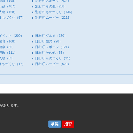
健康
（198）
別府市 スポーツ
（424）
行政
（487）
別府市 その他
（238）
人物
（168）
別府市 ものづくり
（136）
 まちづくり
（57）
別府市 ムービー
（2292）
イベント
（200）
日出町 グルメ
（170）
教育
（108）
日出町 観光
（28）
健康
（56）
日出町 スポーツ
（124）
行政
（111）
日出町 その他
（53）
人物
（53）
日出町 ものづくり
（31）
 まちづくり
（17）
日出町 ムービー
（529）
があります。