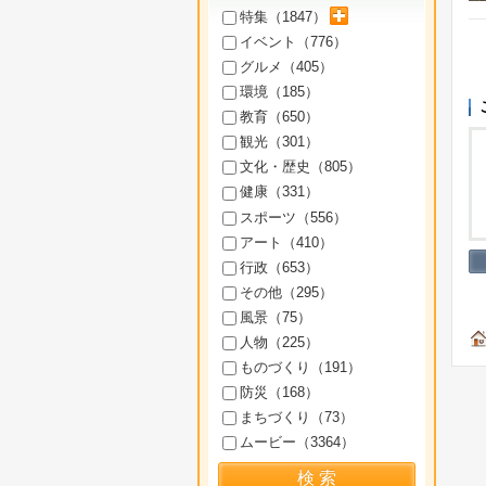
サブカテゴリを展開
特集（
1847
）
イベント（
776
）
グルメ（
405
）
環境（
185
）
教育（
650
）
観光（
301
）
文化・歴史（
805
）
健康（
331
）
スポーツ（
556
）
アート（
410
）
行政（
653
）
その他（
295
）
風景（
75
）
人物（
225
）
ものづくり（
191
）
防災（
168
）
まちづくり（
73
）
ムービー（
3364
）