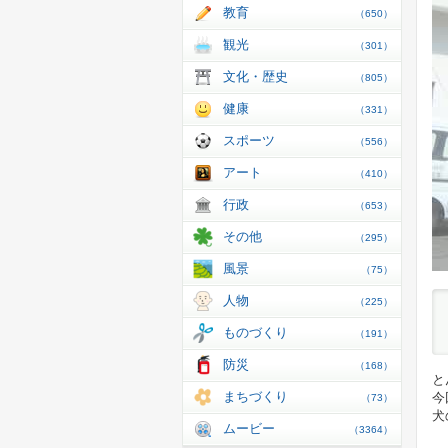
教育
（650）
観光
（301）
文化・歴史
（805）
健康
（331）
スポーツ
（556）
アート
（410）
行政
（653）
その他
（295）
風景
（75）
人物
（225）
ものづくり
（191）
防災
（168）
と
まちづくり
今
（73）
犬
ムービー
（3364）