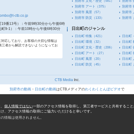
別府市 文化・歴史
（581）
別府市 
別府市 アート
（375）
別府市 
別府市 風景
（57）
別府市 
tombo@t-ctb.co.jp
別府市 防災
（133）
別府市
19番13号）
：午前9時30分から午後6時
日出町のジャンル
町9-1）
：午前10時から午後6時30分
日出町 特集
（421）
日出町 
信に対応しており、お客様の大切な情報は
日出町 環境
（32）
日出町 
第三者から解読できないようになってお
日出町 文化・歴史
（206）
日出町 
日出町 アート
（27）
日出町 
日出町 風景
（20）
日出町 
日出町 防災
（45）
日出町
CTB Media
Inc.
別府市の動画
・
日出町の動画
はCTBメディアの
わくわくとんぼビデオ
で
に、
個人情報ではない
一部のアクセス情報を取得し、第三者サービスと共有すること
向け、アクセス情報の取得にご協力いただけると幸いです。
様の情報は使用されません。