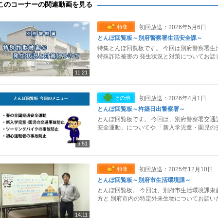
このコーナーの関連動画を見る
特集
初回放送：2026年5月6日
とんぼ回覧板～別府警察署生活安全課～
特集とんぼ回覧板です。 今回は別府警察署生
特殊詐欺被害の 発生状況と対策についてお話
11:21
その他
初回放送：2026年4月1日
とんぼ回覧板～杵築日出警察署～
とんぼ回覧板です。 今回は、別府警察署交通
安全運動」についてや 「新入学児童・園児の
9:51
特集
初回放送：2025年12月10日
とんぼ回覧板～別府市生活環境課～
とんぼ回覧板。 今回は、別府市生活環境課東
方と 別府市内の特定外来生物についてお話い
14:11