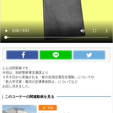
この動画をいいね！
この動画をLINEで送る
この
とんぼ回覧板です。
今回は、別府警察署交通課より
４月６日から実施される「春の全国交通安全運動」についてや
「新入学児童・園児の交通事故防止」についてなど
お話し頂きました。
このコーナーの関連動画を見る
特集