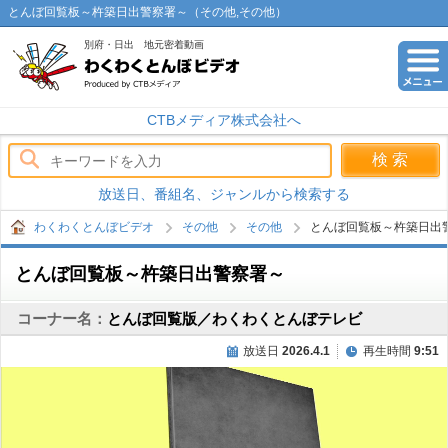
とんぼ回覧板～杵築日出警察署～（その他,その他）
別府・日出 地元密着動画
わくわくとんぼビデオ
CTBメディア株式会社へ
放送日、番組名、ジャンルから検索する
わくわくとんぼビデオ
その他
その他
とんぼ回覧板～杵築日出
とんぼ回覧板～杵築日出警察署～
コーナー名：
とんぼ回覧版／わくわくとんぼテレビ
放送日
2026.4.1
再生時間
9:51