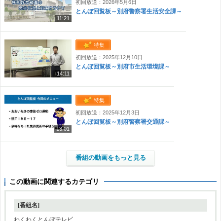
初回放送：2026年5月6日
とんぼ回覧板～別府警察署生活安全課～
11:21
特集
初回放送：2025年12月10日
とんぼ回覧板～別府市生活環境課～
14:11
特集
初回放送：2025年12月3日
とんぼ回覧板～別府警察署交通課～
13:01
番組の動画をもっと見る
この動画に関連するカテゴリ
[番組名]
わくわくとんぼテレビ