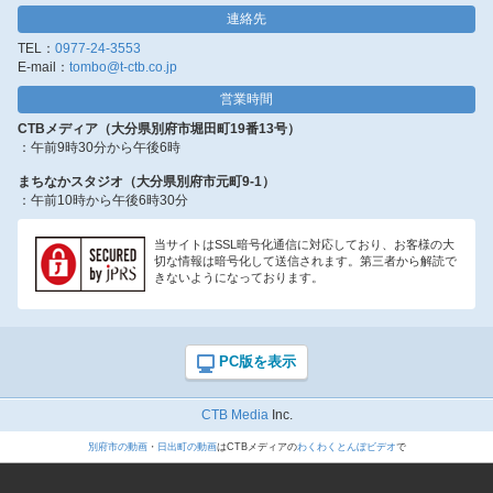
連絡先
TEL：
0977-24-3553
E-mail：
tombo@t-ctb.co.jp
営業時間
CTBメディア（大分県別府市堀田町19番13号）
：午前9時30分から午後6時
まちなかスタジオ（大分県別府市元町9-1）
：午前10時から午後6時30分
当サイトはSSL暗号化通信に対応しており、お客様の大
切な情報は暗号化して送信されます。第三者から解読で
きないようになっております。
CTB Media
Inc.
別府市の動画
・
日出町の動画
はCTBメディアの
わくわくとんぼビデオ
で