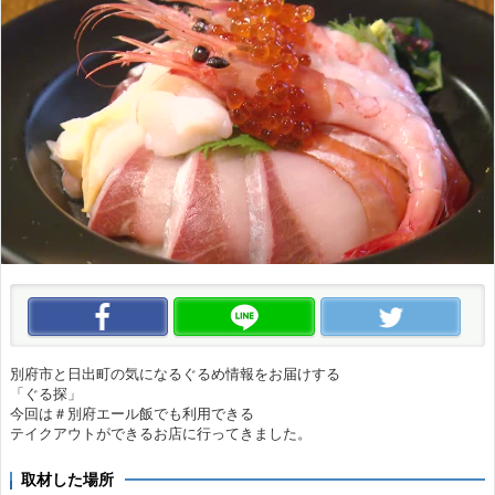
この動画をいいね！
この動画をLINEで送る
この
別府市と日出町の気になるぐるめ情報をお届けする
「ぐる探」
今回は＃別府エール飯でも利用できる
テイクアウトができるお店に行ってきました。
取材した場所