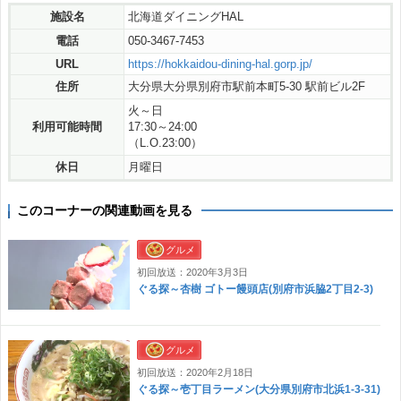
施設名
北海道ダイニングHAL
電話
050-3467-7453
URL
https://hokkaidou-dining-hal.gorp.jp/
住所
大分県大分県別府市駅前本町5-30 駅前ビル2F
火～日
利用可能時間
17:30～24:00
（L.O.23:00）
休日
月曜日
このコーナーの関連動画を見る
グルメ
初回放送：2020年3月3日
ぐる探～杏樹 ゴトー饅頭店(別府市浜脇2丁目2-3)
グルメ
初回放送：2020年2月18日
ぐる探～壱丁目ラーメン(大分県別府市北浜1-3-31)