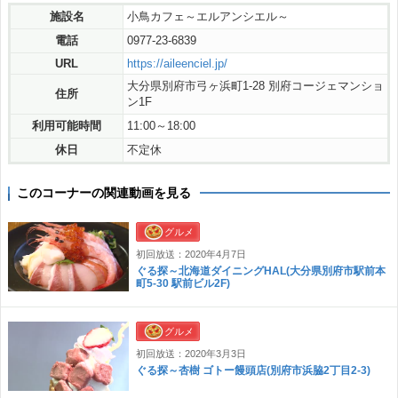
施設名
小鳥カフェ～エルアンシエル～
電話
0977-23-6839
URL
https://aileenciel.jp/
大分県別府市弓ヶ浜町1-28 別府コージェマンショ
住所
ン1F
利用可能時間
11:00～18:00
休日
不定休
このコーナーの関連動画を見る
グルメ
初回放送：2020年4月7日
ぐる探～北海道ダイニングHAL(大分県別府市駅前本
町5-30 駅前ビル2F)
グルメ
初回放送：2020年3月3日
ぐる探～杏樹 ゴトー饅頭店(別府市浜脇2丁目2-3)