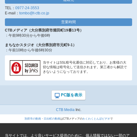
TEL：
0977-24-3553
E-mail：
tombo@t-ctb.co.jp
営業時間
CTBメディア（大分県別府市堀田町19番13号）
：午前9時30分から午後6時
まちなかスタジオ（大分県別府市元町9-1）
：午前10時から午後6時30分
当サイトはSSL暗号化通信に対応しており、お客様の大
切な情報は暗号化して送信されます。第三者から解読で
きないようになっております。
CTB Media
Inc.
別府市の動画
・
日出町の動画
はCTBメディアの
わくわくとんぼビデオ
で
当サイトでは、より良いサービス提供のために、
個人情報ではない
一部のア