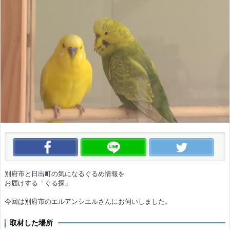
この動画をいいね！
この動画をLINEで送る
この
別府市と日出町の気になるぐるめ情報を
お届けする「ぐる探」
今回は別府市のエルアンシエルさんにお伺いしました。
取材した場所