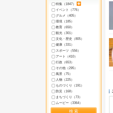
サブカテゴリを展開
特集（
1847
）
イベント（
776
）
グルメ（
405
）
環境（
185
）
教育（
650
）
観光（
301
）
文化・歴史（
805
）
健康（
331
）
スポーツ（
556
）
アート（
410
）
行政（
653
）
その他（
295
）
風景（
75
）
人物（
225
）
ものづくり（
191
）
防災（
168
）
まちづくり（
73
）
ムービー（
3364
）