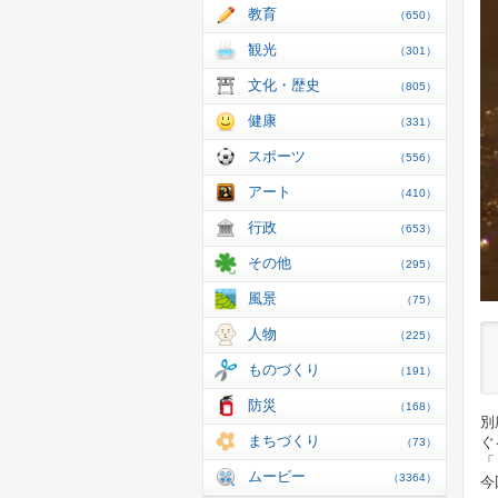
教育
（650）
観光
（301）
文化・歴史
（805）
健康
（331）
スポーツ
（556）
アート
（410）
行政
（653）
その他
（295）
風景
（75）
人物
（225）
ものづくり
（191）
防災
（168）
別
まちづくり
ぐ
（73）
「
ムービー
（3364）
今