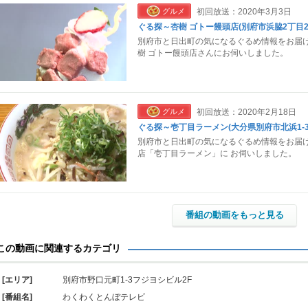
グルメ
初回放送：2020年3月3日
ぐる探～杏樹 ゴトー饅頭店(別府市浜脇2丁目2-
別府市と日出町の気になるぐるめ情報をお届け
樹 ゴトー饅頭店さんにお伺いしました。
グルメ
初回放送：2020年2月18日
ぐる探～壱丁目ラーメン(大分県別府市北浜1-3-
別府市と日出町の気になるぐるめ情報をお届け
店「壱丁目ラーメン」に お伺いしました。
番組の動画をもっと見る
この動画に関連するカテゴリ
[エリア]
別府市野口元町1-3フジヨシビル2F
[番組名]
わくわくとんぼテレビ