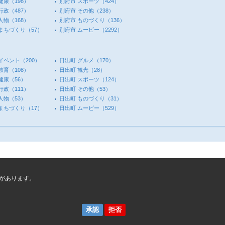
健康
（198）
別府市 スポーツ
（424）
行政
（487）
別府市 その他
（238）
人物
（168）
別府市 ものづくり
（136）
 まちづくり
（57）
別府市 ムービー
（2292）
イベント
（200）
日出町 グルメ
（170）
教育
（108）
日出町 観光
（28）
健康
（56）
日出町 スポーツ
（124）
行政
（111）
日出町 その他
（53）
人物
（53）
日出町 ものづくり
（31）
 まちづくり
（17）
日出町 ムービー
（529）
があります。