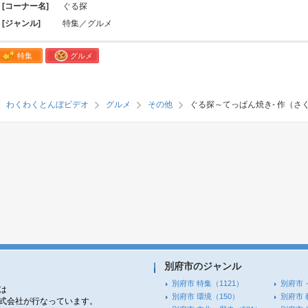
[コーナー名]
ぐる探
[ジャンル]
特集／グルメ
特集
グルメ
わくわくとんぼビデオ
グルメ
その他
ぐる探～てっぱん焼き- 作（さ
別府市のジャンル
別府市 特集
（1121）
別府市 
は
別府市 環境
（150）
別府市 
株式会社が行なっています。