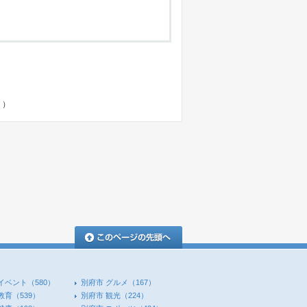
く）
このページの先頭へ
イベント
（580）
別府市 グルメ
（167）
教育
（539）
別府市 観光
（224）