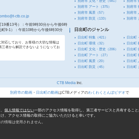
別府市 文化・歴史
（581）
別府市 
別府市 アート
（375）
別府市 
別府市 風景
（57）
別府市 
tombo@t-ctb.co.jp
別府市 防災
（133）
別府市
19番13号）
：午前9時30分から午後6時
日出町のジャンル
町9-1）
：午前10時から午後6時30分
日出町 特集
（421）
日出町 
信に対応しており、お客様の大切な情報は
日出町 環境
（32）
日出町 
第三者から解読できないようになってお
日出町 文化・歴史
（206）
日出町 
日出町 アート
（27）
日出町 
日出町 風景
（20）
日出町 
日出町 防災
（45）
日出町
CTB Media
Inc.
別府市の動画
・
日出町の動画
はCTBメディアの
わくわくとんぼビデオ
で
に、
個人情報ではない
一部のアクセス情報を取得し、第三者サービスと共有すること
向け、アクセス情報の取得にご協力いただけると幸いです。
様の情報は使用されません。