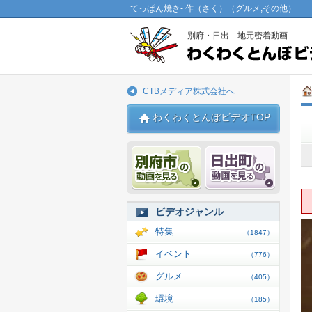
てっぱん焼き- 作（さく）（グルメ,その他）
別府・日出 地元密着動画
CTBメディア株式会社へ
わくわくとんぼビデオTOP
別府市 動画
日出 動
ビデオジャンル
特集
（1847）
イベント
（776）
グルメ
（405）
環境
（185）