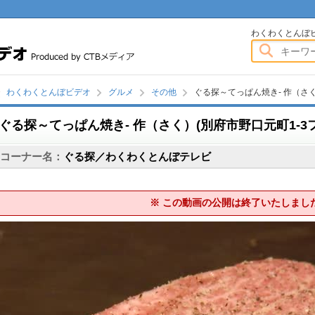
わくわくとんぼビデオ
わくわくとんぼ
わくわくとんぼビデオ
グルメ
その他
ぐる探～てっぱん焼き- 作（さ
ぐる探～てっぱん焼き- 作（さく）(別府市野口元町1-3フ
画
コーナー名：
ぐる探／わくわくとんぼテレビ
※ この動画の公開は終了いたしまし