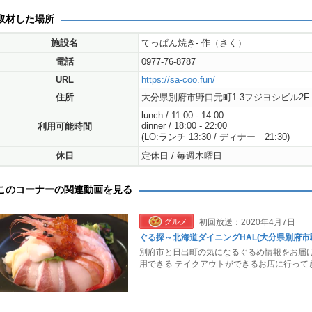
取材した場所
施設名
てっぱん焼き- 作（さく）
電話
0977-76-8787
URL
https://sa-coo.fun/
住所
大分県別府市野口元町1-3フジヨシビル2F
lunch / 11:00 - 14:00
dinner / 18:00 - 22:00
利用可能時間
(LO:ランチ 13:30 / ディナー 21:30)
休日
定休日 / 毎週木曜日
このコーナーの関連動画を見る
グルメ
初回放送：2020年4月7日
ぐる探～北海道ダイニングHAL(大分県別府市駅前
別府市と日出町の気になるぐるめ情報をお届け
用できる テイクアウトができるお店に行って