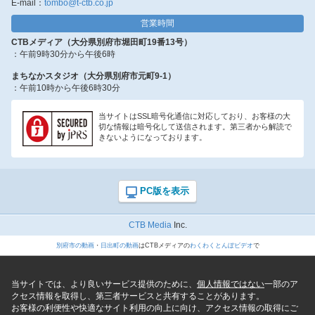
E-mail：
tombo@t-ctb.co.jp
営業時間
CTBメディア（大分県別府市堀田町19番13号）
：午前9時30分から午後6時
まちなかスタジオ（大分県別府市元町9-1）
：午前10時から午後6時30分
当サイトはSSL暗号化通信に対応しており、お客様の大
切な情報は暗号化して送信されます。第三者から解読で
きないようになっております。
CTB Media
Inc.
別府市の動画
・
日出町の動画
はCTBメディアの
わくわくとんぼビデオ
で
当サイトでは、より良いサービス提供のために、
個人情報ではない
一部のア
クセス情報を取得し、第三者サービスと共有することがあります。
お客様の利便性や快適なサイト利用の向上に向け、アクセス情報の取得にご