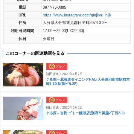
電話
0977-73-0885
URL
https://www.instagram.com/ginjirou_hiji/
住所
大分県大分県速見郡日出町3074-3 2F
利用可能時間
17:00〜22:00(L.O22:30)
休日
火曜日
このコーナーの関連動画を見る
グルメ
初回放送：2020年4月7日
ぐる探～北海道ダイニングHAL(大分県別府市駅前本
町5-30 駅前ビル2F)
グルメ
初回放送：2020年3月3日
ぐる探～杏樹 ゴトー饅頭店(別府市浜脇2丁目2-3)
グルメ