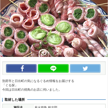
この動画をいいね！
この動画をLINEで送る
この
別府市と日出町の気になるぐるめ情報をお届けする
「ぐる探」
今回は日出町の焼鳥のお店に伺いました。
取材した場所
施設名
炭火焼鳥 銀次郎