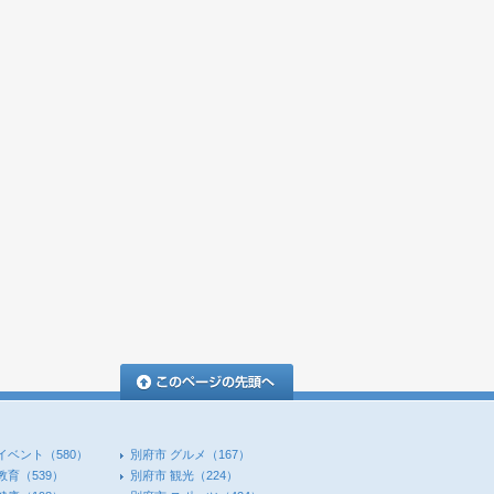
このページの先頭へ
イベント
（580）
別府市 グルメ
（167）
教育
（539）
別府市 観光
（224）