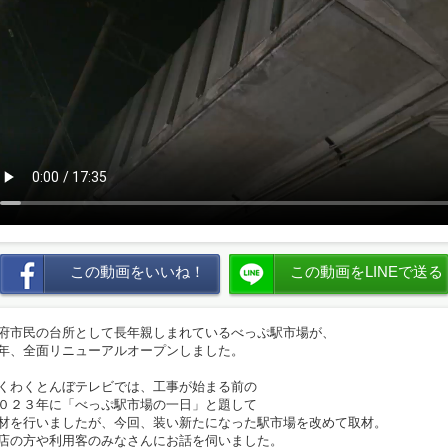
この動画をいいね！
この動画をLINEで送る
府市民の台所として長年親しまれているべっぷ駅市場が、
年、全面リニューアルオープンしました。
くわくとんぼテレビでは、工事が始まる前の
０２３年に「べっぷ駅市場の一日」と題して
材を行いましたが、今回、装い新たになった駅市場を改めて取材。
店の方や利用客のみなさんにお話を伺いました。