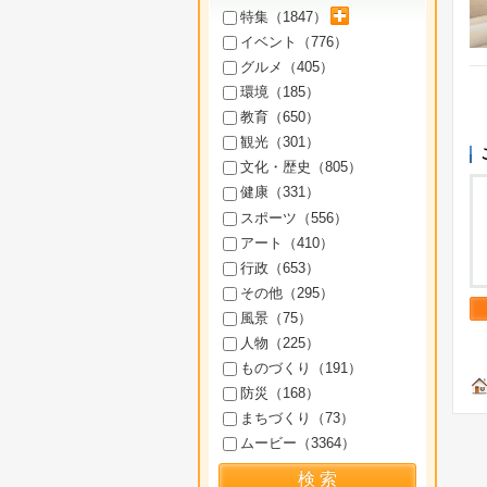
サブカテゴリを展開
特集（
1847
）
イベント（
776
）
グルメ（
405
）
環境（
185
）
教育（
650
）
観光（
301
）
文化・歴史（
805
）
健康（
331
）
スポーツ（
556
）
アート（
410
）
行政（
653
）
その他（
295
）
風景（
75
）
人物（
225
）
ものづくり（
191
）
防災（
168
）
まちづくり（
73
）
ムービー（
3364
）