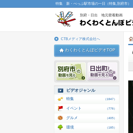
特集 新・べっぷ駅市場の一日（特集,別府市）
別府・日出 地元密着動画
CTBメディア株式会社へ
わくわくとんぼビデオTOP
別府市 動画
日出 動
ビデオジャンル
特集
（1847）
イベント
（776）
グルメ
（405）
環境
（185）