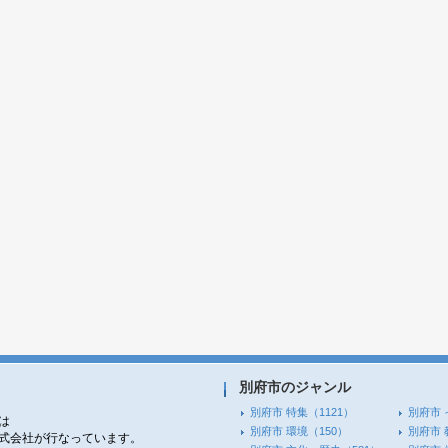
別府市のジャンル
別府市 特集
（1121）
別府市 
は
別府市 環境
（150）
別府市 
株式会社が行なっています。