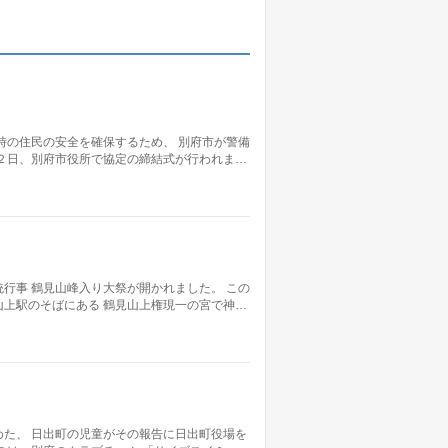
。
時の住民の安全を確保するため、 別府市が警備
２日、別府市役所で協定の締結式が行われま…
行事 鶴見山峰入り大祭が開かれました。 この
上駅のそばにある 鶴見山上権現一の宮で神…
た、 日出町の児童がその報告に日出町役場を