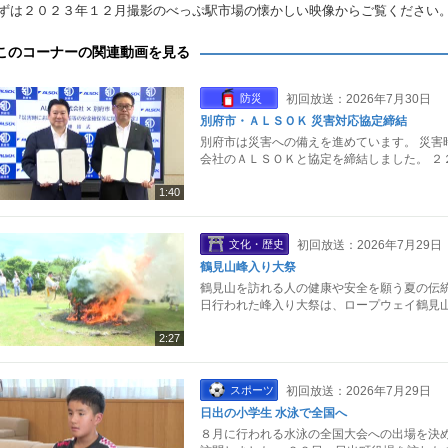
ずは２０２３年１２月撮影のべっぷ駅市場の懐かしい映像からご覧ください
このコーナーの関連動画を見る
防災
初回放送：2026年7月30日
別府市・ＡＬＳＯＫ 災害対応協定締結
別府市は災害への備えを進めています。 災害
会社のＡＬＳＯＫと協定を締結しました。 ２
1:40
文化・歴史
初回放送：2026年7月29日
鶴見山峰入り大祭
鶴見山を訪れる人の健康や安全を願う夏の伝統
日行われた峰入り大祭は、ロープウェイ鶴見山
2:27
スポーツ
初回放送：2026年7月29日
日出の小学生 水泳で全国へ
８月に行われる水泳の全国大会への出場を決め