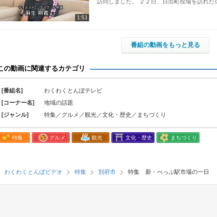
訪問しました。 ２２日、日出町役場を訪れた
1:53
番組の動画をもっと見る
この動画に関連するカテゴリ
[番組名]
わくわくとんぼテレビ
[コーナー名]
地域の話題
[ジャンル]
特集／グルメ／観光／文化・歴史／まちづくり
特集
グルメ
観光
文化・歴史
まちづくり
わくわくとんぼビデオ
特集
別府市
特集 新・べっぷ駅市場の一日