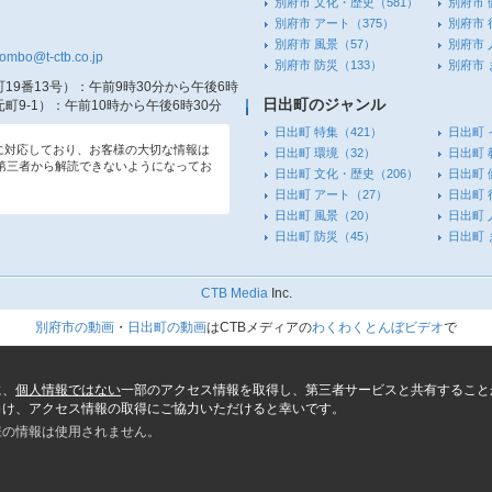
別府市 文化・歴史
（581）
別府市 
別府市 アート
（375）
別府市 
別府市 風景
（57）
別府市 
tombo@t-ctb.co.jp
別府市 防災
（133）
別府市
19番13号）
：午前9時30分から午後6時
日出町のジャンル
町9-1）
：午前10時から午後6時30分
日出町 特集
（421）
日出町 
信に対応しており、お客様の大切な情報は
日出町 環境
（32）
日出町 
第三者から解読できないようになってお
日出町 文化・歴史
（206）
日出町 
日出町 アート
（27）
日出町 
日出町 風景
（20）
日出町 
日出町 防災
（45）
日出町
CTB Media
Inc.
別府市の動画
・
日出町の動画
はCTBメディアの
わくわくとんぼビデオ
で
に、
個人情報ではない
一部のアクセス情報を取得し、第三者サービスと共有すること
向け、アクセス情報の取得にご協力いただけると幸いです。
様の情報は使用されません。