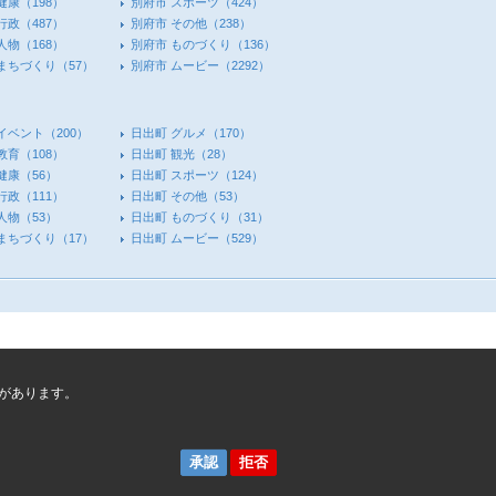
健康
（198）
別府市 スポーツ
（424）
行政
（487）
別府市 その他
（238）
人物
（168）
別府市 ものづくり
（136）
 まちづくり
（57）
別府市 ムービー
（2292）
イベント
（200）
日出町 グルメ
（170）
教育
（108）
日出町 観光
（28）
健康
（56）
日出町 スポーツ
（124）
行政
（111）
日出町 その他
（53）
人物
（53）
日出町 ものづくり
（31）
 まちづくり
（17）
日出町 ムービー
（529）
があります。