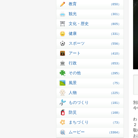
教育
（650）
観光
（301）
文化・歴史
（805）
健康
（331）
スポーツ
（556）
アート
（410）
行政
（653）
その他
（295）
風景
（75）
人物
（225）
ものづくり
別
（191）
今
防災
（168）
わ
まちづくり
（73）
２
取
ムービー
（3364）
お