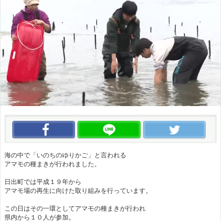
この動画をいいね！
この動画をLINEで送る
この
海の中で「いのちのゆりかご」と言われる
アマモの種まきが行われました。
日出町では平成１９年から
アマモ場の再生に向けた取り組みを行っています。
この日はその一環としてアマモの種まきが行われ
県内から１０人が参加。