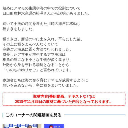
始めにアマモの生態や海の中での役割について
日出町農林水産課の松澤さんから説明がありました。
続いて干潮の時間を迎えた川崎の海岸に移動し
種まきをしました。
種まきは、麻袋の中に土を入れ、平らにした後、
その上に種をまんべんなくまいて
麻袋ごと海底に置く方法で行われました。
成長したアマモが群生するアマモ場は
稚魚の餌になる小さな生物が多く集まり、
外敵から身を守れる場所となることから
「いのちのゆりかご」と言われています。
参加者たちは海の命を育むアマモが成長するように
願いを込めながら丁寧に種をまいていました。
取材内容(番組動画、テキストなど)は
2019年11月26日の取材に基づいた内容となっております。
このコーナーの関連動画を見る
防災