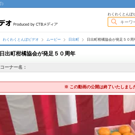
町）
わくわくとんぼビデオ
わくわくとんぼ
わくわくとんぼビデオ
ムービー
日出町
日出町柑橘協会が発足５０周
日出町柑橘協会が発足５０周年
画
コーナー名：
※ この動画の公開は終了いたしまし