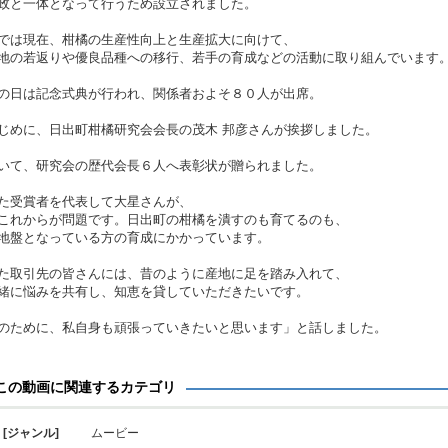
政と一体となって行うため設立されました。
では現在、柑橘の生産性向上と生産拡大に向けて、
地の若返りや優良品種への移行、若手の育成などの活動に取り組んでいます
の日は記念式典が行われ、関係者およそ８０人が出席。
じめに、日出町柑橘研究会会長の茂木 邦彦さんが挨拶しました。
いて、研究会の歴代会長６人へ表彰状が贈られました。
た受賞者を代表して大星さんが、
これからが問題です。日出町の柑橘を潰すのも育てるのも、
地盤となっている方の育成にかかっています。
た取引先の皆さんには、昔のように産地に足を踏み入れて、
緒に悩みを共有し、知恵を貸していただきたいです。
のために、私自身も頑張っていきたいと思います」と話しました。
この動画に関連するカテゴリ
[ジャンル]
ムービー