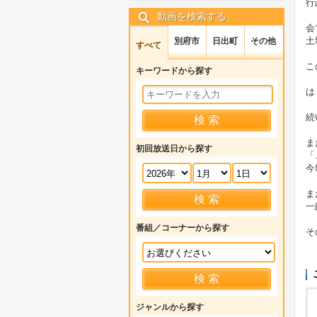
行
動画を検索する
会
土
別府市
日出町
その他
すべて
こ
キーワードから探す
は
続
ま
初回放送日から探す
「
今
ま
一
番組／コーナーから探す
そ
ジャンルから探す