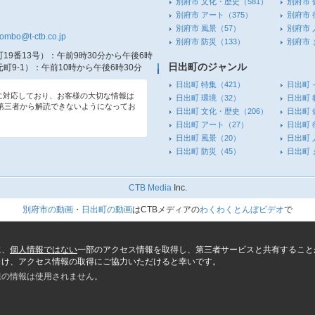
別府市 文化・歴史
（581）
別府市 
別府市 アート
（375）
別府市 
別府市 風景
（57）
別府市 
tombo@t-ctb.co.jp
別府市 防災
（133）
別府市
19番13号）
：午前9時30分から午後6時
日出町のジャンル
町9-1）
：午前10時から午後6時30分
日出町 特集
（421）
日出町 
信に対応しており、お客様の大切な情報は
日出町 環境
（32）
日出町 
第三者から解読できないようになってお
日出町 文化・歴史
（206）
日出町 
日出町 アート
（27）
日出町 
日出町 風景
（20）
日出町 
日出町 防災
（45）
日出町
CTB Media
Inc.
別府市の動画
・
日出町の動画
はCTBメディアの
わくわくとんぼビデオ
で
に、
個人情報ではない
一部のアクセス情報を取得し、第三者サービスと共有すること
向け、アクセス情報の取得にご協力いただけると幸いです。
様の情報は使用されません。