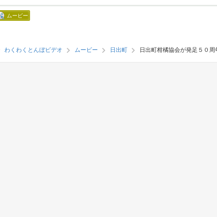
ムービー
わくわくとんぼビデオ
ムービー
日出町
日出町柑橘協会が発足５０周