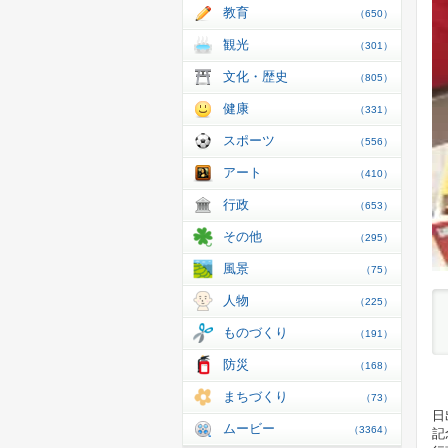
教育
（650）
観光
（301）
文化・歴史
（805）
健康
（331）
スポーツ
（556）
アート
（410）
行政
（653）
その他
（295）
風景
（75）
人物
（225）
ものづくり
（191）
防災
（168）
まちづくり
（73）
日
ムービー
（3364）
記