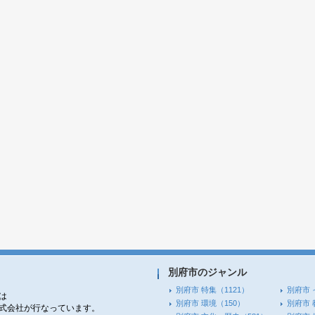
別府市のジャンル
別府市 特集
（1121）
別府市 
は
別府市 環境
（150）
別府市 
株式会社が行なっています。