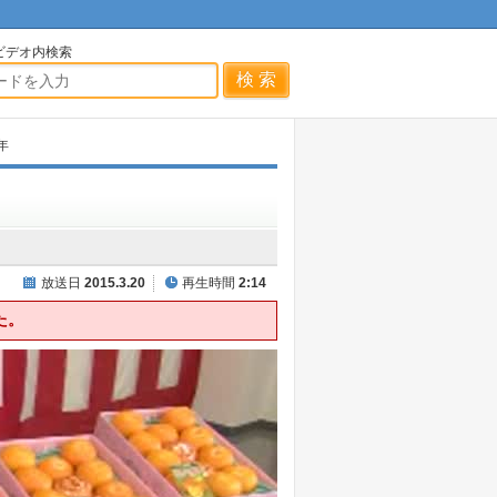
ビデオ内検索
年
放送日
2015.3.20
再生時間
2:14
た。