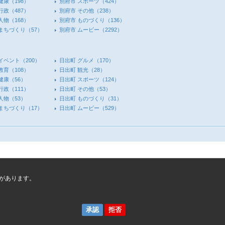
健康
（198）
別府市 スポーツ
（424）
行政
（487）
別府市 その他
（238）
人物
（168）
別府市 ものづくり
（136）
 まちづくり
（57）
別府市 ムービー
（2292）
イベント
（200）
日出町 グルメ
（170）
教育
（108）
日出町 観光
（28）
健康
（56）
日出町 スポーツ
（124）
行政
（111）
日出町 その他
（53）
人物
（53）
日出町 ものづくり
（31）
 まちづくり
（17）
日出町 ムービー
（529）
があります。