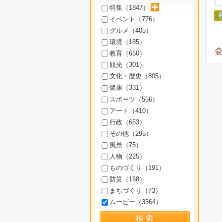
サブカテゴリを展開
特集（
1847
）
イベント（
776
）
グルメ（
405
）
環境（
185
）
教育（
650
）
観光（
301
）
文化・歴史（
805
）
健康（
331
）
スポーツ（
556
）
アート（
410
）
行政（
653
）
その他（
295
）
風景（
75
）
人物（
225
）
ものづくり（
191
）
防災（
168
）
まちづくり（
73
）
ムービー（
3364
）