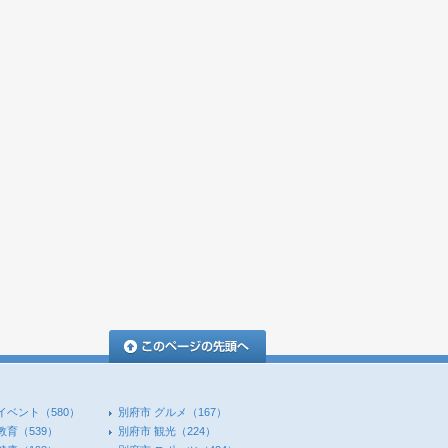
このページの先頭へ
イベント
（580）
別府市 グルメ
（167）
教育
（539）
別府市 観光
（224）