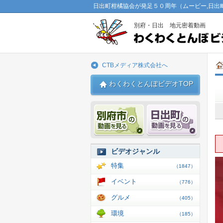
日出町柑橘協会が発足５０周年（ムービー,日出
別府・日出 地元密着動画
CTBメディア株式会社へ
わくわくとんぼビデオTOP
別府市 動画
日出 動
ビデオジャンル
特集
（1847）
イベント
（776）
グルメ
（405）
環境
（185）